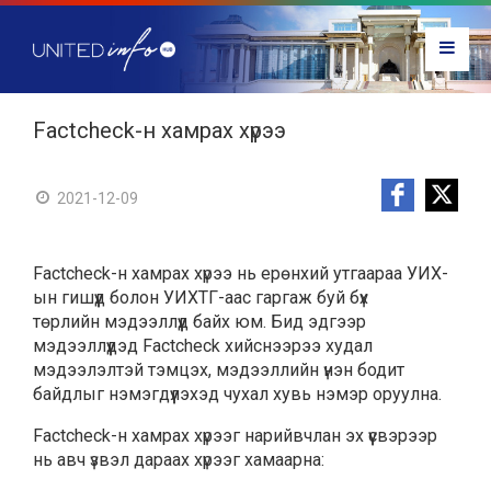
Factcheck-н хамрах хүрээ
2021-12-09
Factcheck-н хамрах хүрээ нь ерөнхий утгаараа УИХ-
ын гишүүд болон УИХТГ-аас гаргаж буй бүх
төрлийн мэдээллүүд байх юм. Бид эдгээр
мэдээллүүдэд Factcheck хийснээрээ худал
мэдээлэлтэй тэмцэх, мэдээллийн үнэн бодит
байдлыг нэмэгдүүлэхэд чухал хувь нэмэр оруулна.
Factcheck-н хамрах хүрээг нарийвчлан эх үүсвэрээр
нь авч үзвэл дараах хүрээг хамаарна: