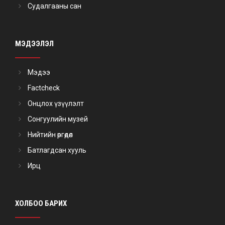
Судалгааны сан
МЭДЭЭЛЭЛ
Мэдээ
Factcheck
Онцлох үзүүлэлт
Сонгуулийн музей
Нийтийн өргөдөл
Батлагдсан хууль
Ирц
ХОЛБОО БАРИХ