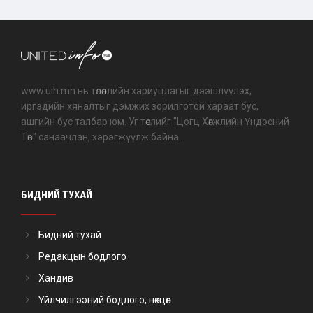
www.uih.mn нь төлөөллийн хариуцлагыг дээшлүүлэх,
иргэдийн хяналтыг дэмжих зорилготой хараат бус,
ашгийн бус талбар юм. Уг төслийг "Цогц Хөгжлийн Үндэсний
Төв" санаачлан, хэрэгжүүлж байна.
БИДНИЙ ТУХАЙ
Бидний тухай
Редакцын бодлого
Хандив
Үйлчилгээний бодлого, нөхцөл