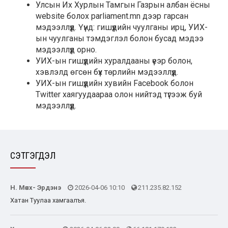
Улсын Их Хурлын Тамгын Газрын албан ёсны
website болох parliament.mn дээр гарсан
мэдээллүүд. Үүнд: гишүүдийн чуулганы ирц, УИХ-
ын чуулганы тэмдэглэл болон бусад мэдээ
мэдээллүүд орно.
УИХ-ын гишүүдийн хуралдааны үеэр болон,
хэвлэлд өгсөн бүх төрлийн мэдээллүүд.
УИХ-ын гишүүдийн хувийн Facebook болон
Twitter хаягуудаараа олон нийтэд түгээж буй
мэдээллүүд.
СЭТГЭГДЭЛ
Н. Мөнх- Эрдэнэ
2026-04-06 10:10
211.235.82.152
Хатан Туулаа хамгаалъя.