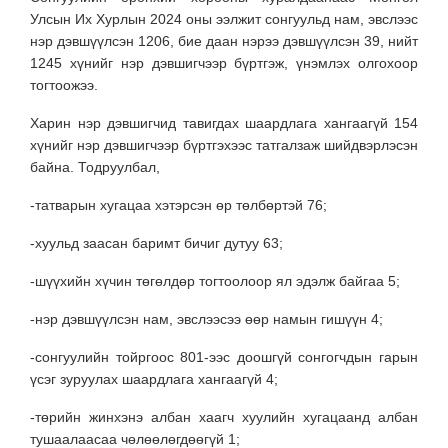
Улсын Их Хурлын 2024 оны ээлжит сонгуульд нам, эвслээс
нэр дэвшүүлсэн 1206, бие даан нэрээ дэвшүүлсэн 39, нийт
1245 хүнийг нэр дэвшигчээр бүртгэж, үнэмлэх олгохоор
тогтоожээ.
Харин нэр дэвшигчид тавигдах шаардлага хангаагүй 154
хүнийг нэр дэвшигчээр бүртгэхээс татгалзаж шийдвэрлэсэн
байна. Тодруулбал,
-татварын хугацаа хэтэрсэн өр төлбөртэй 76;
-хуульд заасан баримт бичиг дутуу 63;
-шүүхийн хүчин төгөлдөр тогтоолоор ял эдэлж байгаа 5;
-нэр дэвшүүлсэн нам, эвслээсээ өөр намын гишүүн 4;
-сонгуулийн тойргоос 801-ээс доошгүй сонгогчдын гарын
үсэг зуруулах шаардлага хангаагүй 4;
-төрийн жинхэнэ албан хаагч хуулийн хугацаанд албан
тушаалаасаа чөлөөлөгдөөгүй 1;