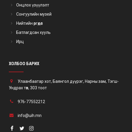
Онцлох үзүүлэлт
Сонгуулийн музей
Нийтийн өргөдөл
Батлагдсан хууль
Ирц
ХОЛБОО БАРИХ
Улаанбаатар хот, Баянгол дүүрэг, Нарны зам, Тэгш-
Ундрах төв, 303 тоот
976-77552212
info@uih.mn