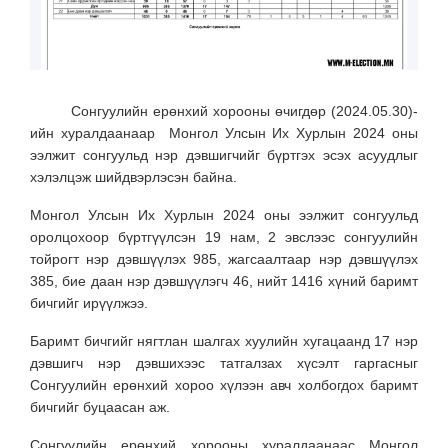
Сонгуулийн ерөнхий хорооны өчигдөр (2024.05.30)-
ийн хуралдаанаар Монгол Улсын Их Хурлын 2024 оны
ээлжит сонгуульд нэр дэвшигчийг бүртгэх эсэх асуудлыг
хэлэлцэж шийдвэрлэсэн байна.
Монгол Улсын Их Хурлын 2024 оны ээлжит сонгуульд
оролцохоор бүртгүүлсэн 19 нам, 2 эвслээс сонгуулийн
тойрогт нэр дэвшүүлэх 985, жагсаалтаар нэр дэвшүүлэх
385, бие даан нэр дэвшүүлэгч 46, нийт 1416 хүний баримт
бичгийг ирүүлжээ.
Баримт бичгийг нягтлан шалгах хуулийн хугацаанд 17 нэр
дэвшигч нэр дэвшихээс татгалзах хүсэлт гаргасныг
Сонгуулийн ерөнхий хороо хүлээн авч холбогдох баримт
бичгийг буцаасан аж.
Сонгуулийн ерөнхий хорооны хуралдаанаас Монгол