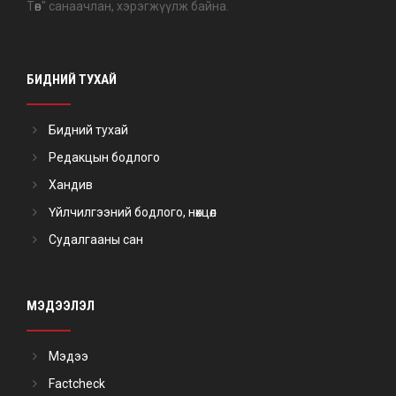
Төв" санаачлан, хэрэгжүүлж байна.
БИДНИЙ ТУХАЙ
Бидний тухай
Редакцын бодлого
Хандив
Үйлчилгээний бодлого, нөхцөл
Судалгааны сан
МЭДЭЭЛЭЛ
Мэдээ
Factcheck