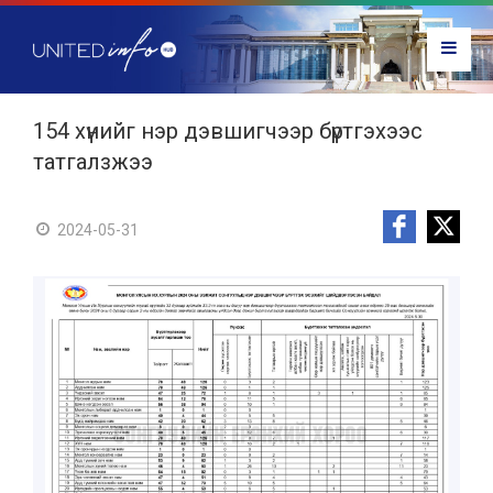
154 хүнийг нэр дэвшигчээр бүртгэхээс
татгалзжээ
2024-05-31