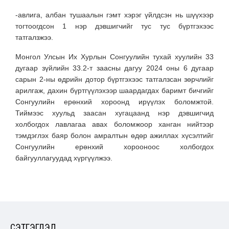
-авлига, албан тушаалын гэмт хэрэг үйлдсэн нь шүүхээр
тогтоогдсон 1 нэр дэвшигчийг тус тус бүртгэхээс
татгалзжээ.
Монгол Улсын Их Хурлын Сонгуулийн тухай хуулийн 33
дугаар зүйлийн 33.2-т заасны дагуу 2024 оны 6 дугаар
сарын 2-ны өдрийн дотор бүртгэхээс татгалзсан зөрчлийг
арилгаж, дахин бүртгүүлэхээр шаардагдах баримт бичгийг
Сонгуулийн ерөнхий хороонд ирүүлэх боломжтой.
Тиймээс хуульд заасан хугацаанд нэр дэвшигчид
холбогдох лавлагаа авах боломжоор ханган нийтээр
тэмдэглэх баяр болон амралтын өдөр ажиллах хүсэлтийг
Сонгуулийн ерөнхий хорооноос холбогдох
байгууллагуудад хүргүүлжээ.
СЭТГЭГДЭЛ