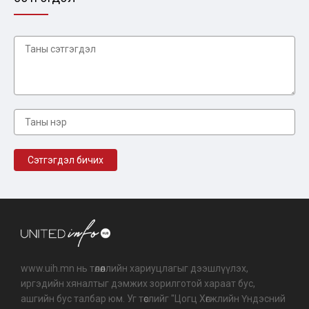
www.uih.mn нь төлөөллийн хариуцлагыг дээшлүүлэх,
иргэдийн хяналтыг дэмжих зорилготой хараат бус,
ашгийн бус талбар юм. Уг төслийг "Цогц Хөгжлийн Үндэсний