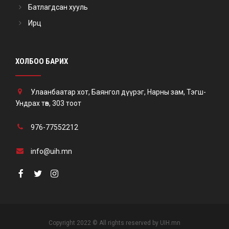
Батлагдсан хууль
Ирц
ХОЛБОО БАРИХ
Улаанбаатар хот, Баянгол дүүрэг, Нарны зам, Тэгш-
Ундрах төв, 303 тоот
976-77552212
info@uih.mn
Copyright 2022 © All rights reserved by UIH.mn