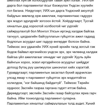
ажиллах хүнтэй холбогдуулан таван зүйл хэлье. УИХ-ын
дарга бол парламентат ёсыг бэхжүүлэх Үндсэн хуулийн
гол багана. Нэгдүгээрт, УИХ-ын дарга Үндэсний аюулгүй
байдлын зөвлөлд орж ажиллаж, парламентаас гадуурх
эрх мэдэл эдэлдгийг зогсоох ёстой. Хоёрдугаарт, Тусгай
хяналтын дэд хороотой холбоотой чиг үүргийг
сайжруулахгүй бол Монгол Улсын иргэнд халдаж байгаа
тагнуул, цагдаагийн байгууллагын гүйцэтгэх ажил гадаад
бодлогын асуудал шиг гадуур өнгөрдөг болсон байна.
Тиймээс энэ удаагийн УИХ хүний эрхийн талд зогсъё гэж
бодож байвал иргэнийхээ үндсэн эрх, эрх чөлөөнд халдаж
байгаа үйл ажиллагааг хянадаг чиг үүргийг Хууль зүйн
байнгын хороо, эсвэл иргэдийнхээ асуудлыг шийддэг
дотоод бүтэц рүү шилжүүлэх шинэчлэл хийх хэрэгтэй.
Гуравдугаарт, парламентын засаглал бүхий ардчилсан
улсад ямар ч парламент гүйцэтгэх эрх мэдэлтэйгээ
холилдож, “нэг байшинд байдаггүй”. Тиймээс Төрийн
ордноос Засгийн газраа гаргана гэдэгт итгэж байна.
Дөрөвдүгээрт, эвслийн Засгийн газар байгуулах яриа гарч
байна. Ийм тохиолдолд парламент суларна.
Парламентын хяналтыг сайжруулахын тулд аудит, Хүний