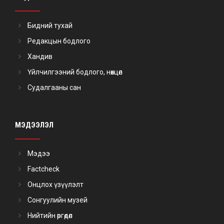
Бидний тухай
Редакцын бодлого
Хандив
Үйлчилгээний бодлого, нөхцөл
Судалгааны сан
МЭДЭЭЛЭЛ
Мэдээ
Factcheck
Онцлох үзүүлэлт
Сонгуулийн музей
Нийтийн өргөдөл