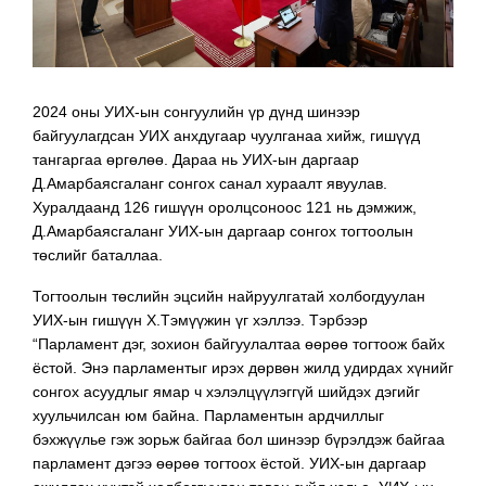
2024 оны УИХ-ын сонгуулийн үр дүнд шинээр
байгуулагдсан УИХ анхдугаар чуулганаа хийж, гишүүд
тангаргаа өргөлөө. Дараа нь УИХ-ын даргаар
Д.Амарбаясгаланг сонгох санал хураалт явуулав.
Хуралдаанд 126 гишүүн оролцсоноос 121 нь дэмжиж,
Д.Амарбаясгаланг УИХ-ын даргаар сонгох тогтоолын
төслийг баталлаа.
Тогтоолын төслийн эцсийн найруулгатай холбогдуулан
УИХ-ын гишүүн Х.Тэмүүжин үг хэллээ. Тэрбээр
“Парламент дэг, зохион байгуулалтаа өөрөө тогтоож байх
ёстой. Энэ парламентыг ирэх дөрвөн жилд удирдах хүнийг
сонгох асуудлыг ямар ч хэлэлцүүлэггүй шийдэх дэгийг
хуульчилсан юм байна. Парламентын ардчиллыг
бэхжүүлье гэж зорьж байгаа бол шинээр бүрэлдэж байгаа
парламент дэгээ өөрөө тогтоох ёстой. УИХ-ын даргаар