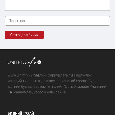
www.uih.mn нь төлөөллийн хариуцлагыг дээшлүүлэх,
иргэдийн хяналтыг дэмжих зорилготой хараат бус,
ашгийн бус талбар юм. Уг төслийг "Цогц Хөгжлийн Үндэсний
Төв" санаачлан, хэрэгжүүлж байна.
БИДНИЙ ТУХАЙ