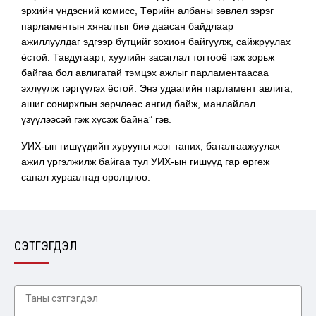
эрхийн үндэсний комисс, Төрийн албаны зөвлөл зэрэг
парламентын хяналтыг бие даасан байдлаар
ажиллуулдаг эдгээр бүтцийг зохион байгуулж, сайжруулах
ёстой. Тавдугаарт, хуулийн засаглал тогтооё гэж зорьж
байгаа бол авлигатай тэмцэх ажлыг парламентаасаа
эхлүүлж тэргүүлэх ёстой. Энэ удаагийн парламент авлига,
ашиг сонирхлын зөрчлөөс ангид байж, манлайлал
үзүүлээсэй гэж хүсэж байна” гэв.
УИХ-ын гишүүдийн хурууны хээг таних, баталгаажуулах
ажил үргэлжилж байгаа тул УИХ-ын гишүүд гар өргөж
санал хураалтад оролцлоо.
СЭТГЭГДЭЛ