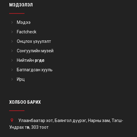
МЭДЭЭЛЭЛ
Мэдээ
Factcheck
Онцлох үзүүлэлт
Сонгуулийн музей
Нийтийн өргөдөл
Батлагдсан хууль
Ирц
ХОЛБОО БАРИХ
Улаанбаатар хот, Баянгол дүүрэг, Нарны зам, Тэгш-
Ундрах төв, 303 тоот