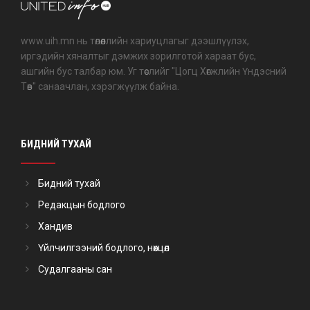
www.uih.mn нь төлөөллийн хариуцлагыг дээшлүүлэх,
иргэдийн хяналтыг дэмжих зорилготой хараат бус,
ашгийн бус талбар юм. Уг төслийг "Цогц Хөгжлийн Үндэсний
Төв" санаачлан, хэрэгжүүлж байна.
БИДНИЙ ТУХАЙ
Бидний тухай
Редакцын бодлого
Хандив
Үйлчилгээний бодлого, нөхцөл
Судалгааны сан