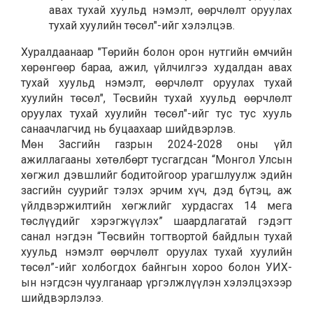
авах тухай хуульд нэмэлт, өөрчлөлт оруулах
тухай хуулийн төсөл"-ийг хэлэлцэв.
Хуралдаанаар "Төрийн болон орон нутгийн өмчийн
хөрөнгөөр бараа, ажил, үйлчилгээ худалдан авах
тухай хуульд нэмэлт, өөрчлөлт оруулах тухай
хуулийн төсөл", Төсвийн тухай хуульд өөрчлөлт
оруулах тухай хуулийн төсөл"-ийг тус тус хууль
санаачлагчид нь буцаахаар шийдвэрлэв.
Мөн Засгийн газрын 2024-2028 оны үйл
ажиллагааны хөтөлбөрт тусгагдсан “Монгол Улсын
хөгжил дэвшлийг бодитойгоор урагшлуулж эдийн
засгийн суурийг тэлэх эрчим хүч, дэд бүтэц, аж
үйлдвэржилтийн хөгжлийг хурдасгах 14 мега
төслүүдийг хэрэгжүүлэх” шаардлагатай гэдэгт
санал нэгдэн “Төсвийн тогтвортой байдлын тухай
хуульд нэмэлт өөрчлөлт оруулах тухай хуулийн
төсөл”-ийг холбогдох байнгын хороо болон УИХ-
ын нэгдсэн чуулганаар үргэлжлүүлэн хэлэлцэхээр
шийдвэрлэлээ.