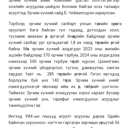
эрчим хүчний үнийг нэмэхийг урьтал болгохгүйгээр
зээлийн асуудлаа шийдэх боломж байгаа эсэх талаарх
асуултад Эрчим хүчний сайд Б. Чойжилсүрэн хариулсан.
Тэрбээр, эрчим хүчний салбарт улсын төсвийн хөрөнгө
оруулалт бага байсан тул гадаад, дотоодын зээл,
тусламж авахаас өөр аргагүй. Өнөөдрийн байдлаар эрчим
хүчний салбар урт хугацаатай 1,8 их наяд төгрөгийн өртэй
байна. Мөн эрчим хүчний алдагдал 2023 оны жилийн
эцсийн байдлаар 370 орчим тэрбум, 2024 оны алдагдлаа
нэмэхээр 540 орчим тэрбум төгрөгт хүрсэн. Цахилгаан,
эрчим хүчний үйлдвэрлэл, түгээх, дамжуулах, хангах
зардал 1квт нь 285 төгрөгийн өртөгтэй. Гэтэл иргэдэд
борлуулж буй үнэ 140 төгрөг. Эрчим хүчний үнийг
нэмэгдүүлээгүй явснаар ийм их өр, төлбөрийг үүсгэсэн.
Тиймээс Эрчим хүчний зохицуулах хороо хараат бусаар
эрчим хүчний үнэ, тарифыг нэмэгдүүлэх асуудлыг
танилцуулна гэв.
Ингээд УИХ-ын гишүүд асуулт асуусны дараа Эдийн
байнгын хорооноос нэгтгэн гаргасан зарчмын зөрүүтэй 56