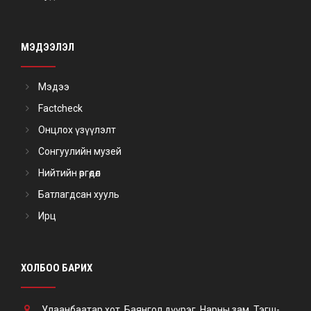
МЭДЭЭЛЭЛ
Мэдээ
Factcheck
Онцлох үзүүлэлт
Сонгуулийн музей
Нийтийн өргөдөл
Батлагдсан хууль
Ирц
ХОЛБОО БАРИХ
Улаанбаатар хот, Баянгол дүүрэг, Нарны зам, Тэгш-