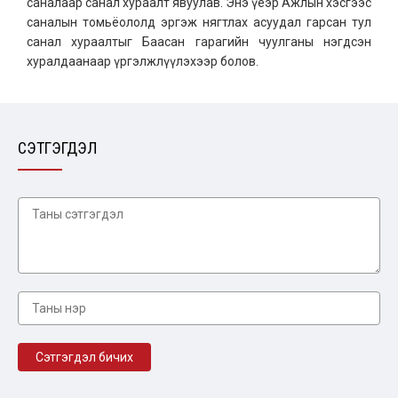
саналаар санал хураалт явуулав. Энэ үеэр Ажлын хэсгээс
саналын томьёололд эргэж нягтлах асуудал гарсан тул
санал хураалтыг Баасан гарагийн чуулганы нэгдсэн
хуралдаанаар үргэлжлүүлэхээр болов.
СЭТГЭГДЭЛ