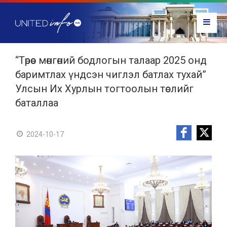
“Төрөөс мөнгөний бодлогын талаар 2025 онд
баримтлах үндсэн чиглэл батлах тухай”
Улсын Их Хурлын тогтоолын төслийг
баталлаа
2024-10-17