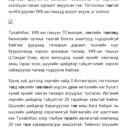
хэлэлцэн санал хураалт явуулсан гэв. Тогтоолын төсөлтэй
холбогдуулан УИХ-ын гишүүд асуулт асууж, үг хэллээ.
Тухайлбал, УИХ-ын гишүүн П.Ганзориг, хөгжлийн төлөвлөгөөнд
бизнесийн орчныг таатай болгох заалтууд тодорхойгүй
байгааг дурдаад татварын дарамт, зээлийн хүүг
бууруулахад хэрхэн анхаарах талаар, УИХ-ын гишүүн
Ц.Сандаг-Очир, ирэх жилүүдэд хүний эрхийг хангахад
ахиц гарах эсэх, шүүхийн шийдвэр гүйцэтгэлийг хэрхэн
сайжруулах талаар тодруулж байлаа.
Хууль зүй, дотоод хэргийн сайд О.Алтангэрэл, тогтоолын
төсөлд хөгжлийн төлөвлөгөөний үндсэн дөрвөн чиглэлийн нэг бүлэгт
хүний эрхийг хангах талаарх асуудлыг тусгасан. Иргэний
хэргийн шийдвэр гүйцэтгэл 20 гаруйхан хувьтай байна.
Шүүхийн шийдвэр барагдуулах төсөв маш бага байдаг нь
шүүхийн шийдвэр хэрэгжихгүй байгаагийн нэг шалтгаан
юм. Тухайлбал, хоёр тэрбум төгрөгийн авлагатай компанид
20 сая төгрөг хуваарилагдах жишээтэй. Тиймээс Шүүхийн