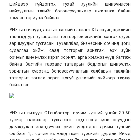
шийдвэр гүйцэтгэх тухай хуулийн шинэчилсэн
найруулгын төслийг боловсруулахаар ажиллаж байна
хэмээн хариулж байлаа.
УИХ-ын гишүүн, ажлын хэсгийн ахлагч Х.Ганхуяг, хөгжлийн
төлөвлөгөөнд урт хугацааны тогтвортой хөгжлийг хангах суурь
зарчмуудыг тусгасан. Тухайлбал, бизнесийн орчинд цогц
судалгаа хийж, саад тотгорыг арилгах, эрх зүйн
орчныг шинэчлэх зэрэг зорилт, арга хэмжээнүүд багтаж
байна. Засгийн газраас татварын бодлогыг шинэчлэх
зорилтын хүрээнд боловсруулалтын салбарын гаалийн
татварыг тэглэх зэрэг цөөнгүй өөрчлөлтийг хийхээр төлөвлөж
байна гэв.
УИХ-ын гишүүн С.Ганбаатар, эрчим хүчний үнийг 30-50
хувиар нэмэхээр тусгасныг тодотгоод өмнөх онуудын
дамжуулан зээлдүүлэх өрийн үлдэгдэл эрчим хүчний
салбарт 1,5 орчим их наяд төгрөгт хүрснийг дурдав. Иймд