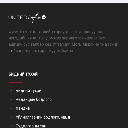
www.uih.mn нь төлөөллийн хариуцлагыг дээшлүүлэх,
иргэдийн хяналтыг дэмжих зорилготой хараат бус,
ашгийн бус талбар юм. Уг төслийг "Цогц Хөгжлийн Үндэсний
Төв" санаачлан, хэрэгжүүлж байна.
БИДНИЙ ТУХАЙ
Бидний тухай
Редакцын бодлого
Хандив
Үйлчилгээний бодлого, нөхцөл
Судалгааны сан