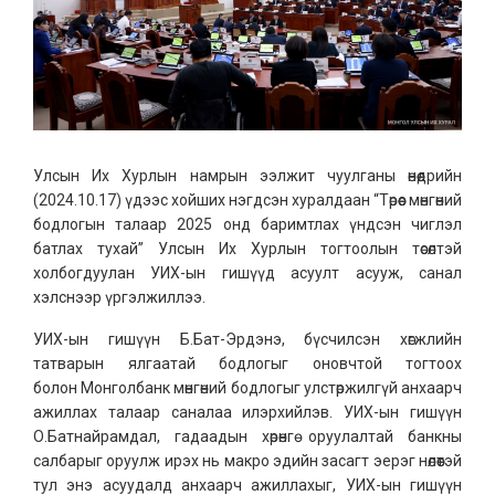
Улсын Их Хурлын намрын ээлжит чуулганы өнөөдрийн
(2024.10.17) үдээс хойших нэгдсэн хуралдаан “Төрөөс мөнгөний
бодлогын талаар 2025 онд баримтлах үндсэн чиглэл
батлах тухай” Улсын Их Хурлын тогтоолын төсөлтэй
холбогдуулан УИХ-ын гишүүд асуулт асууж, санал
хэлснээр үргэлжиллээ.
УИХ-ын гишүүн Б.Бат-Эрдэнэ, бүсчилсэн хөгжлийн
татварын ялгаатай бодлогыг оновчтой тогтоох
болон Монголбанк мөнгөний бодлогыг улстөржилгүй анхаарч
ажиллах талаар саналаа илэрхийлэв. УИХ-ын гишүүн
О.Батнайрамдал, гадаадын хөрөнгө оруулалтай банкны
салбарыг оруулж ирэх нь макро эдийн засагт эерэг нөлөөтэй
тул энэ асуудалд анхаарч ажиллахыг, УИХ-ын гишүүн