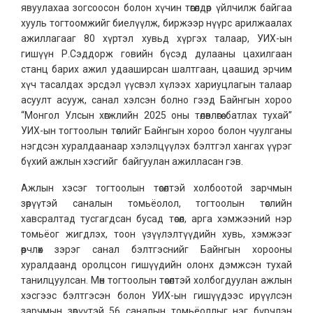
явуулахаа зогсоосон болон хүчин төгөлдөр үйлчилж байгаа
хууль тогтоомжийг биелүүлж, биржээр нүүрс арилжаалах
ажиллагааг 80 хүртэл хувьд хүргэх талаар, УИХ-ын
гишүүн Р.Сэддорж говийн бүсэд дулааны цахилгаан
станц барих ажил удааширсан шалтгаан, цаашид эрчим
хүч тасалдах эрсдэл үүсвэл хүлээх хариуцлагын талаар
асуулт асууж, санал хэлсэн болно гээд Байнгын хороо
“Монгол Улсын хөгжлийн 2025 оны төлөвлөгөө батлах тухай”
УИХ-ын тогтоолын төслийг Байнгын хороо болон чуулганы
нэгдсэн хуралдаанаар хэлэлцүүлэх бэлтгэл хангах үүрэг
бүхий ажлын хэсгийг байгуулан ажилласан гэв.
Ажлын хэсэг тогтоолын төсөлтэй холбоотой зарчмын
зөрүүтэй саналын томьёолол, тогтоолын төслийн
хавсралтад тусгагдсан бусад төсөл, арга хэмжээний нэр
томьёог жигдлэх, тоон үзүүлэлтүүдийн хувь, хэмжээг
өөрчлөх зэрэг санал бэлтгэснийг Байнгын хорооны
хуралдаанд оролцсон гишүүдийн олонх дэмжсэн тухай
танилцуулсан. Мөн тогтоолын төсөлтэй холбогдуулан ажлын
хэсгээс бэлтгэсэн болон УИХ-ын гишүүдээс ирүүлсэн
зарчмын зөрүүтэй 56 саналын томьёоллыг нэг бүрчлэн