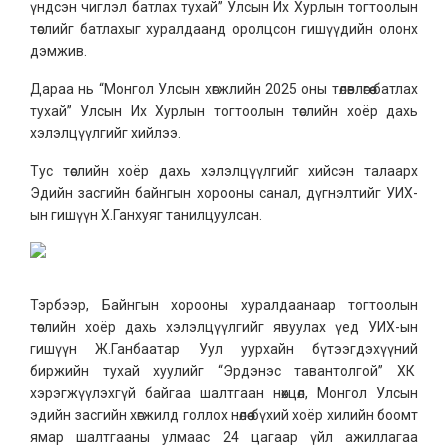
үндсэн чиглэл батлах тухай” Улсын Их Хурлын тогтоолын
төслийг батлахыг хуралдаанд оролцсон гишүүдийн олонх
дэмжив.
Дараа нь “Монгол Улсын хөгжлийн 2025 оны төлөвлөгөө батлах
тухай” Улсын Их Хурлын тогтоолын төслийн хоёр дахь
хэлэлцүүлгийг хийлээ.
Тус төслийн хоёр дахь хэлэлцүүлгийг хийсэн талаарх
Эдийн засгийн байнгын хорооны санал, дүгнэлтийг УИХ-
ын гишүүн Х.Ганхуяг танилцуулсан.
Тэрбээр, Байнгын хорооны хуралдаанаар тогтоолын
төслийн хоёр дахь хэлэлцүүлгийг явуулах үед УИХ-ын
гишүүн Ж.Ганбаатар Уул уурхайн бүтээгдэхүүний
биржийн тухай хуулийг “Эрдэнэс тавантолгой” ХК
хэрэгжүүлэхгүй байгаа шалтгаан нөхцөл, Монгол Улсын
эдийн засгийн хөгжилд голлох нөлөө бүхий хоёр хилийн боомт
ямар шалтгааны улмаас 24 цагаар үйл ажиллагаа