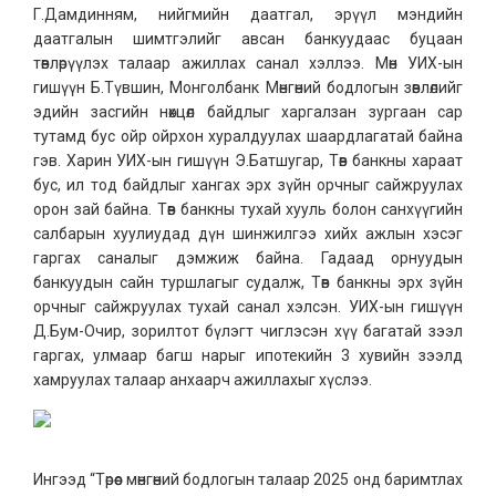
Г.Дамдинням, нийгмийн даатгал, эрүүл мэндийн
даатгалын шимтгэлийг авсан банкуудаас буцаан
төвлөрүүлэх талаар ажиллах санал хэллээ. Мөн УИХ-ын
гишүүн Б.Түвшин, Монголбанк Мөнгөний бодлогын зөвлөлийг
эдийн засгийн нөхцөл байдлыг харгалзан зургаан сар
тутамд бус ойр ойрхон хуралдуулах шаардлагатай байна
гэв. Харин УИХ-ын гишүүн Э.Батшугар, Төв банкны хараат
бус, ил тод байдлыг хангах эрх зүйн орчныг сайжруулах
орон зай байна. Төв банкны тухай хууль болон санхүүгийн
салбарын хуулиудад дүн шинжилгээ хийх ажлын хэсэг
гаргах саналыг дэмжиж байна. Гадаад орнуудын
банкуудын сайн туршлагыг судалж, Төв банкны эрх зүйн
орчныг сайжруулах тухай санал хэлсэн. УИХ-ын гишүүн
Д.Бум-Очир, зорилтот бүлэгт чиглэсэн хүү багатай зээл
гаргах, улмаар багш нарыг ипотекийн 3 хувийн зээлд
хамруулах талаар анхаарч ажиллахыг хүслээ.
Ингээд “Төрөөс мөнгөний бодлогын талаар 2025 онд баримтлах