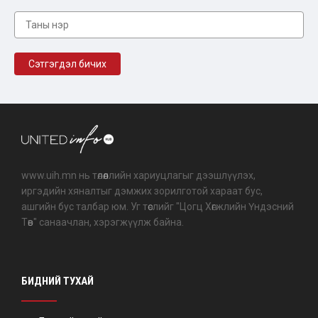
www.uih.mn нь төлөөллийн хариуцлагыг дээшлүүлэх,
иргэдийн хяналтыг дэмжих зорилготой хараат бус,
ашгийн бус талбар юм. Уг төслийг "Цогц Хөгжлийн Үндэсний
Төв" санаачлан, хэрэгжүүлж байна.
БИДНИЙ ТУХАЙ