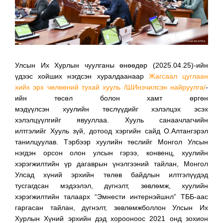
Улсын Их Хурлын чуулганы өнөөдөр (2025.04.25)-ийн
үдээс хойших нэгдсэн хуралдаанаар
Жагсаал цуглаан
хийх эрх чөлөөний тухай хууль /ШИнэчилсэн найруулга/
-
ийн төсөл болон хамт өргөн
мэдүүлсэн хуулийн төслүүдийг хэлэлцэх эсэх
хэлэлцүүлгийг явууллаа. Хууль санаачлагчийн
илтгэлийг Хууль зүй, дотоод хэргийн сайд О.Алтангэрэл
танилцуулав. Тэрбээр хуулийн төслийг Монгол Улсын
нэгдэн орсон олон улсын гэрээ, конвенц, хуулийн
хэрэгжилтийн үр дагаврын үнэлгээний тайлан, Монгол
Улсад хүний эрхийн төлөв байдлын илтгэлүүдэд
тусгагдсан мэдээлэл, дүгнэлт, зөвлөмж, хуулийн
хэрэгжилтийн талаарх “Эмнести интернэйшнл” ТББ-аас
гаргасан тайлан, дүгнэлт, зөвлөмжболлон Улсын Их
Хурлын Хүний эрхийн дэд хорооноос 2021 онд зохион