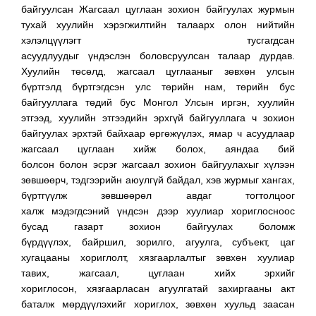
байгуулсан Жагсаал цуглаан зохион байгуулах журмын
тухай хуулийн хэрэгжилтийн талаарх олон нийтийн
хэлэлцүүлэгт тусгагдсан
асуудлуудыг үндэслэн боловсруулсан талаар дурдав.
Хуулийн төсөлд, жагсаал цуглааныг зөвхөн улсын
бүртгэлд бүртгэгдсэн улс төрийн нам, төрийн бус
байгууллага төдий бус Монгол Улсын иргэн, хуулийн
этгээд, хуулийн этгээдийн эрхгүй байгууллага ч зохион
байгуулах эрхтэй байхаар өргөжүүлэх, ямар ч асуудлаар
жагсаал цуглаан хийж болох, аяндаа бий
болсон болон эсрэг жагсаал зохион байгуулахыг хүлээн
зөвшөөрч, тэдгээрийн аюулгүй байдал, хэв журмыг хангах,
бүртгүүлж зөвшөөрөл авдаг тогтолцоог
халж мэдэгдсэний үндсэн дээр хуулиар хориглосноос
бусад газарт зохион байгуулах боломж
бүрдүүлэх, байршил, зорилго, агуулга, субъект, цаг
хугацааны хориглолт, хязгаарлалтыг зөвхөн хуулиар
тавих, жагсаал, цуглаан хийх эрхийг
хориглосон, хязгаарласан агуулгатай захиргааны акт
баталж мөрдүүлэхийг хориглох, зөвхөн хуульд заасан