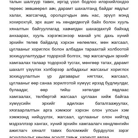
талын шалгуур тавих, иргэд үзэл бодлоо илэрхийлэхдээ
төрөөс зөвшөөрөл авч, дарамт шахалтанд байдаг явдлыг
халах, жагсагчид, оролцогчдын амь нас, эрүүл мэнд
хохирохгүй, эрх ашиг нь хөндөгдөхгүй байх болон хууль
хяналтын байгууллагад хавчигдан шахагдахгүй байхад
анхаарах, хууль хэрэгжсэнээр манай улс дахь хүний
эрхийн төлөв байдалд хэрхэн нөлөөлөх, мөн жагсаал,
цуглааныг хориглох болон албадан тараахтай холбоотой
зохицуулалтуудыг тодорхой болгох, төр жагсагчдын эрхийг
хамгаалах талаар тодорхой тусгах, мөнгөөр татах, дарамт
шахалт үзүүлэх хэлбэрээр албадахыг жагсахыг хориглох
зохицуулалтын үр дагаварыг нягтлах, жагсаал,
цуглааныг өөр санаа зорилготой хүмүүс ирээд будлиулдаг,
булаадаг, өөр тийш хөтөлдөг явдлаас
хамгаалах, төлбөртэй жагсаал цуглаан хийж байгаа
хүмүүсийн эрхийг адилхан баталгаажуулах,
хязгаарлалтын арга хэмжээг хэрхэн олон улсын хэм
хэмжээнд нийцүүлэх, жагсаал, цуглааныг олон нийтэд
мэдээллээр хангах, хүний эрхийн хамгаалагч хөндлөнгийн
ажиглагч хяналт тавих боломжийг бүрдүүлэх зэрэг
асуудлуудыг хөндөн асуулт тавьж, хариулт авлаа.