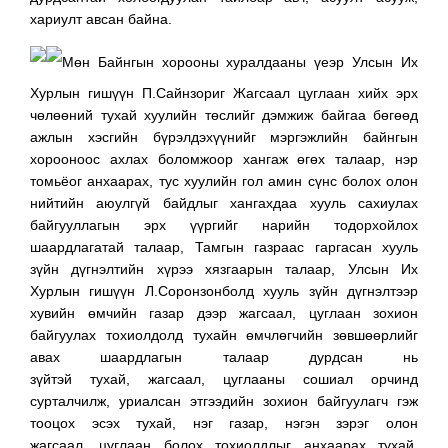
хариулт авсан байна.
Мөн Байнгын хорооны хуралдааны үеэр Улсын Их
Хурлын гишүүн П.Сайнзориг Жагсаал цуглаан хийх эрх
чөлөөний тухай хуулийн төслийг дэмжиж байгаа бөгөөд
ажлын хэсгийн бүрэлдэхүүнийг мэргэжлийн байнгын
хорооноос ахлах боломжоор хангаж өгөх талаар, нэр
томьёог анхаарах, тус хуулийн гол амин сүнс болох олон
нийтийн аюулгүй байдлыг хангахдаа хууль сахиулах
байгууллагын эрх үүргийг нарийн тодорхойлох
шаардлагатай талаар, Тамгын газраас гаргасан хууль
зүйн дүгнэлтийн хүрээ хязгаарын талаар, Улсын Их
Хурлын гишүүн Л.Соронзонболд хууль зүйн дүгнэлтээр
хувийн өмчийн газар дээр жагсаал, цуглаан зохион
байгуулах тохиолдолд тухайн өмчлөгчийн зөвшөөрлийг
авах шаардлагын талаар дурдсан нь
зүйтэй тухай, жагсаал, цуглааны сошиал орчинд
сурталчилж, уриалсан этгээдийн зохион байгуулагч гэж
тооцох эсэх тухай, нэг газар, нэгэн зэрэг олон
жагсаал ,цуглаан болох тохиолдлыг анхаарах тухай,