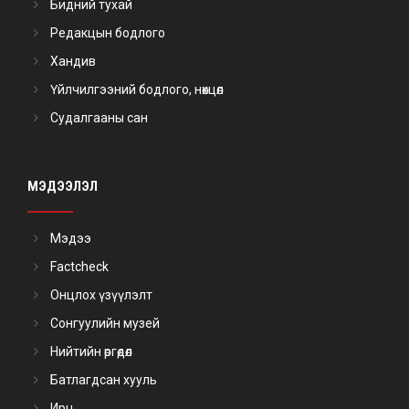
Бидний тухай
Редакцын бодлого
Хандив
Үйлчилгээний бодлого, нөхцөл
Судалгааны сан
МЭДЭЭЛЭЛ
Мэдээ
Factcheck
Онцлох үзүүлэлт
Сонгуулийн музей
Нийтийн өргөдөл
Батлагдсан хууль
Ирц