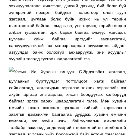
зохицуулалтаас жишээлж, дэлхий дахинд бий болж буй
хүндрэлтэй нөхцөл байдлын нөлөөгөөр олон зуун
жагсаал, цуглаан болж буйн ихэнх нь ул төрийн
шалтгаантай байгааг тэмдэглэн, улс төрчид, төрийн өндөр
албан тушаалтан, эрх барьж байгаа хүмүүс жагсаал,
цуглаан хийж байгаа иргэдийг захиалгатай,
санхүүжүүлэгчтэй гэх мэтээр хардан шүүмжилж, айдаст
автуулдаг байж болохгүй анхааруулж, энэ асуудлыг
хуулийн төсөлд тусгах шаардлагатай гэв.
Улсын Их Хурлын гишүүн С.Эрдэнэбат жагсаал,
цуглааныг бүртгүүлдэг тогтолцоог халж байгааг
сайшаагаад, жагсагчдын хэрэглэх техник хэрэгслийг аж
ахуйн аргаар хязгаарлах, хясан боогдуулах хэлбэрүүд
байгааг эргэж харах шаардлагатай гэлээ. Мөн хувийн
өмчийн газар жагсаал цуглаан хийхийг хориглосон
заалтыг дэмжихгүй байгаагаа дурдаж, хувийн өмчийн
компани, аж ахуйн нэгж, байгууллагын өмчлөлийн
талбайд ажилчид хөдөлмөрийн нөхцөлтэйгөө холбоотой
жагсаал, цуглаан хийх боломжтой байх ёстойг тэмдэглэв.