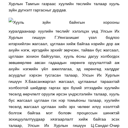
Хурлын Тамгын газраас хуулийн төслийн талаар хууль
зүйн дүгнэлт гаргасныг дурдав.
Хууль зүйн байнгын хорооны
хуралдаанаар хуулийн төслийг хэлэлцэх үед Улсын Их
Хурлын гишүүн Г.Уянгахишиг үзэл бодлоо
илэрхийлэн жагсаал, цуглаан хийж байгаа нэрийн дор аж
ахуйн нэгж, иргэдийн эрхийг зөрчсөн, тайван бус жагсаал,
цуглаан зохион байгуулах, хууль ёсны дагуу холбогдох
зөвшөөрлөө авсан гадаадын хөрөнгө оруулалттай аж
ахуйн нэгжийн үйл ажиллагаа, эд хөрөнгөд халддаг
асуудлыг хэрхэн тусгасан талаар, Улсын Их Хурлын
гишүүн Х.Баасанжаргал жагсаал, цуглааныг тараахтай
холбоотой шийдвэр гаргах эрх бүхий этгээдийн хуулийн
төсөлд өөрчлөлт оруулж ирсэн үндэслэлийн талаар, хууль
бус жагсаал цуглаан гэх нэр томьёоны талаар, хуулийн
төсөлд жагсаал цуглаан хийх эрх чөлөөг илүү нээлттэй
болгож байгаа мэт боловч процессын шинжтэй
зохицуулалтуудаар хязгаарлалт хийж байгаа эсэх
талаар, Улсын Их Хурлын гишүүн Ц.Сандаг-Очир