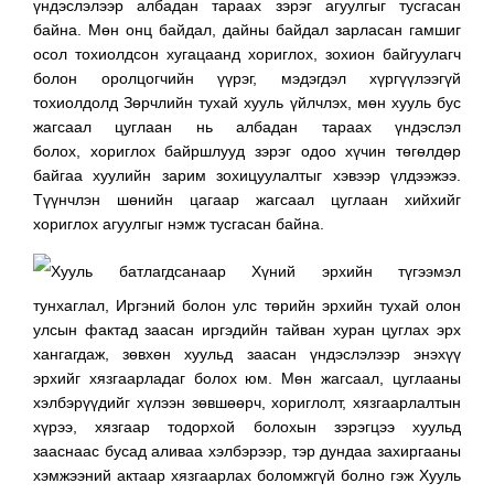
үндэслэлээр албадан тараах зэрэг агуулгыг тусгасан
байна. Мөн онц байдал, дайны байдал зарласан гамшиг
осол тохиолдсон хугацаанд хориглох, зохион байгуулагч
болон оролцогчийн үүрэг, мэдэгдэл хүргүүлээгүй
тохиолдолд Зөрчлийн тухай хууль үйлчлэх, мөн хууль бус
жагсаал цуглаан нь албадан тараах үндэслэл
болох, хориглох байршлууд зэрэг одоо хүчин төгөлдөр
байгаа хуулийн зарим зохицуулалтыг хэвээр үлдээжээ.
Түүнчлэн шөнийн цагаар жагсаал цуглаан хийхийг
хориглох агуулгыг нэмж тусгасан байна.
Хууль батлагдсанаар Хүний эрхийн түгээмэл
тунхаглал, Иргэний болон улс төрийн эрхийн тухай олон
улсын фактад заасан иргэдийн тайван хуран цуглах эрх
хангагдаж, зөвхөн хуульд заасан үндэслэлээр энэхүү
эрхийг хязгаарладаг болох юм. Мөн жагсаал, цуглааны
хэлбэрүүдийг хүлээн зөвшөөрч, хориглолт, хязгаарлалтын
хүрээ, хязгаар тодорхой болохын зэрэгцээ хуульд
зааснаас бусад аливаа хэлбэрээр, тэр дундаа захиргааны
хэмжээний актаар хязгаарлах боломжгүй болно гэж Хууль