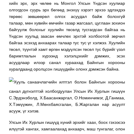
хийх эрх, эрх чөлөө нь Монгол Улсын Үндсэн хуулиар
олгогдсон суурь эрх бөгөөд энэхүү хэрэгт эрхээ эдлэхдээ
төрөөс зөвшөөрөл олгох асуудал байж болохгүй
талаар, мөн хувийн өмчийн газар жагсаал, цуглаан зохион
байгуулж болохыг хуулийн төсөлд тусгагдсан байгаа нь
Үндсэн хуульд заасан өмчлөх эрхтэй холбоотой зөрчил
байгаа эсэхэд анхаарах талаар тус тус үг хэлжээ. Хуулийн
төсөл, түүнтэй хамт өргөн мэдүүлсэн төсөл тус бүрийг үзэл
баримтлалын хүрээнд хэлэлцэхийг дэмжих, эсэх
асуудлаар илээр санал хураахад Байнгын хорооны
хуралдаанд оролцсон гишүүдийн олонх дэмжсэн байна.
Хууль санаачлагчийн илтгэл болон Байнгын хорооны
санал дүгнэлттэй холбогдуулан Улсын Их Хурлын гишүүн
С.Эрдэнэболд, Х.Баасанжаргал, О.Номинчимэг, Д.Ганмаа,
Х.Тэмүүжин, Л.Мөнхбаясгалан, Б.Жаргалан нар асуулт
асууж, үг хэлэв.
Улсын Их Хурлын гишүүд хүний эрхийг хаах, боох гэхээсээ
илүүтэй хангах, хамгаалахад анхаарч, маш тунгалаг, олон