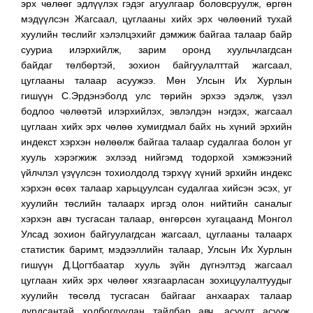
эрх чөлөөг эдлүүлэх гэдэг агуулгаар боловсруулж, өргөн
мэдүүлсэн Жагсаал, цуглааны хийх эрх чөлөөний тухай
хуулийн төслийг хэлэлцэхийг дэмжиж байгаа талаар байр
сууриа илэрхийлж, зарим оронд хуульчлагдсан
байдаг төлбөртэй, зохион байгуулалттай жагсаал,
цуглааны талаар асуужээ. Мөн Улсын Их Хурлын
гишүүн С.Эрдэнэболд улс төрийн эрхээ эдэлж, үзэл
бодлоо чөлөөтэй илэрхийлэх, эвлэлдэн нэгдэх, жагсаал
цуглаан хийх эрх чөлөө хумигдмал байх нь хүний эрхийн
индекст хэрхэн нөлөөлж байгаа талаар судалгаа болон уг
хууль хэрэгжиж эхлээд нийгэмд тодорхой хэмжээний
үйлчлэл үзүүлсэн тохиолдолд тэрхүү хүний эрхийн индекс
хэрхэн өсөх талаар харьцуулсан судалгаа хийсэн эсэх, уг
хуулийн төслийн талаарх иргэд олон нийтийн саналыг
хэрхэн авч тусгасан талаар, өнгөрсөн хугацаанд Монгол
Улсад зохион байгуулагдсан жагсаал, цуглааны талаарх
статистик баримт, мэдээллийн талаар, Улсын Их Хурлын
гишүүн Д.Цогтбаатар хууль зүйн дүгнэлтэд жагсаал
цуглаан хийх эрх чөлөөг хязгаарласан зохицуулалтуудыг
хуулийн төсөлд тусгасан байгааг анхаарах талаар
дурдсантай холбогдуулан тайлбар авч, асуулт асууж,