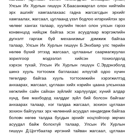
Улсын Их Хурлын гишүүн Х.Баасанжаргал олон нийтийн
эрх ашгийг хамгаалахаас гадна жагсагсдын эрхийг
хамгаалах, жагсаал, цуглаанд үзэл бодлоо илэрхийлэх эрх
чөлөөг хангах талаар, хуулийн төсөл олон улсын гэрээ
конвенцод нийцэж байгаа эсэх асуудлаар мэргэжлийн
дүгнэлт гаргаж буй механизмыг дэмжиж байгаа
талаар, Улсын Их Хурлын гишүүн Б.Энхбаяр улс төрийн
нөлөө бүхий этгээд жагсаал, цуглааныг саармагжуулах
зорилгоор мэдээлэл хийсэн тохиолдолд
хэрхэх тухай, Улсын Их Хурлын гишүүн С.Эрдэнэболд
шинэ хууль тогтоомж батлахаас илүүтэй одоо хүчин
төгөлдөр байгаа хууль тогтоомжийн хэрэгжилтэд
анхаарах, жагсаал, цуглаан хийх нэрийн цаана улсынхаа
хөгжлийн сайн сайхан зүйлийг харлуулдаг, хүний алдар
хүнд, бие махбодод халддаг зүйл бий болсон байгааг
анхаарах талаар, нэг талдаа жагсаал, зохион цуглаан
зохион байгуулах эрх чөлөөний асуудал хөндөгдөж байгаа
боловч нөгөө талдаа бусдын эрхийг ноцтойгоор зөрчих
асуудал байж болохгүй талаар, Улсын Их Хурлын
гишүүн Д.Цогтбаатар иргэний тайван жагсаал, цуглаан