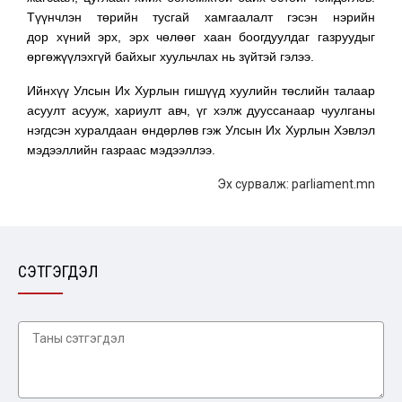
Түүнчлэн төрийн тусгай хамгаалалт гэсэн нэрийн
дор хүний эрх, эрх чөлөөг хаан боогдуулдаг газруудыг
өргөжүүлэхгүй байхыг хуульчлах нь зүйтэй гэлээ.
Ийнхүү Улсын Их Хурлын гишүүд хуулийн төслийн талаар
асуулт асууж, хариулт авч, үг хэлж дууссанаар чуулганы
нэгдсэн хуралдаан өндөрлөв гэж Улсын Их Хурлын Хэвлэл
мэдээллийн газраас мэдээллээ.
Эх сурвалж: parliament.mn
СЭТГЭГДЭЛ