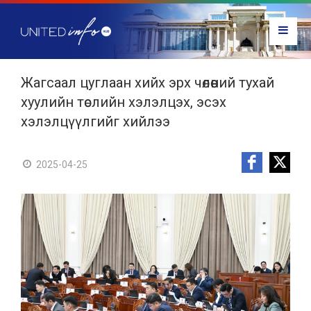
Жагсаал цуглаан хийх эрх чөлөөний тухай
хуулийн төслийн хэлэлцэх, эсэх
хэлэлцүүлгийг хийлээ
2025-04-25