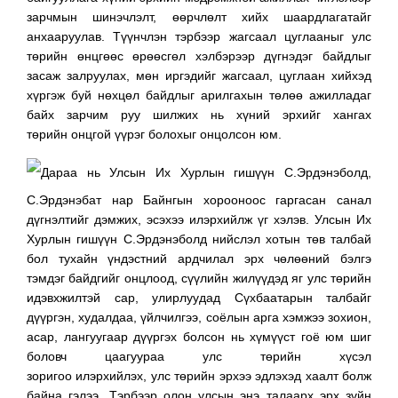
зарчмын шинэчлэлт, өөрчлөлт хийх шаардлагатайг
анхааруулав. Түүнчлэн тэрбээр жагсаал цуглааныг улс
төрийн өнцгөөс өрөөсгөл хэлбэрээр дүгнэдэг байдлыг
засаж залруулах, мөн иргэдийг жагсаал, цуглаан хийхэд
хүргэж буй нөхцөл байдлыг арилгахын төлөө ажилладаг
байх зарчим руу шилжих нь хүний эрхийг хангах
төрийн онцгой үүрэг болохыг онцолсон юм.
Дараа нь Улсын Их Хурлын гишүүн С.Эрдэнэболд,
С.Эрдэнэбат нар Байнгын хорооноос гаргасан санал
дүгнэлтийг дэмжих, эсэхээ илэрхийлж үг хэлэв. Улсын Их
Хурлын гишүүн С.Эрдэнэболд нийслэл хотын төв талбай
бол тухайн үндэстний ардчилал эрх чөлөөний бэлгэ
тэмдэг байдгийг онцлоод, сүүлийн жилүүдэд яг улс төрийн
идэвхжилтэй сар, улирлуудад Сүхбаатарын талбайг
дүүргэн, худалдаа, үйлчилгээ, соёлын арга хэмжээ зохион,
асар, лангуугаар дүүргэх болсон нь хүмүүст гоё юм шиг
боловч цаагуураа улс төрийн хүсэл
зоригоо илэрхийлэх, улс төрийн эрхээ эдлэхэд хаалт болж
байна гэлээ. Тэрбээр олон улсын энэ талаарх эрх зүйн