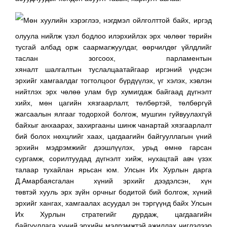
Мөн хуулийн хэрэглээ, нэгдмэл ойлголттой байх, иргэд
олуула нийлж үзэл бодлоо илэрхийлэх эрх чөлөөг төрийн
тусгай албад орж саармагжуулдаг, өөрчилдөг үйлдлийг
таслан зогсоох, парламентын
хяналт шалгалтын туслалцаатайгаар иргэний үндсэн
эрхийг хамгаалдаг тогтолцоог бүрдүүлэх, үг хэлэх, хэвлэн
нийтлэх эрх чөлөө улам бүр хумигдаж байгаад дүгнэлт
хийх, мөн цагийн хязгаарлалт, төлбөртэй, төлбөргүй
жагсаалын ялгааг тодорхой болгож, мушгин гуйвуулахгүй
байхыг анхаарах, захиргааны шинж чанартай хязгаарлалт
бий болох нөхцлийг хаах, цагдаагийн байгууллагын үний
эрхийн мэдрэмжийг дээшлүүлэх, урьд өмнө гарсан
сургамж, сорилтуудад дүгнэлт хийж, нухацтай авч үзэх
талаар тухайлан ярьсан юм. Улсын Их Хурлын дарга
Д.Амарбаясгалан хүний эрхийг дээдэлсэн, хүн
төвтэй хууль эрх зүйн орчныг бодитой бий болгож, хүний
эрхийг хангах, хамгаалах асуудал эн тэргүүнд байх Улсын
Их Хурлын стратегийг дурдаж, цагдаагийн
байгууллага хүний эрхийн мэдрэмжтэй ажиллах чиглэлээр