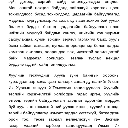
зүй, дотоод хэргийн сайд танилцуулгадаа онцлов.
Мөн онцгой нөхцөл байдалд зайлшгүй хориглох цөөн
тохиолдлоос бусад тохиолдолд цагдаагийн байгууллагад
мэдэгдэл хүргүүлснээр жагсаал, цуглаан зохион байгуулах
боломж бүрдэх бөгөөд цагдаагийн байгууллага олон
нийтийн аюулгүй байдлыг хангах, нийтийн хэв журмыг
сахиулахдаа хүний эрхийн зөрчил гаргахгүй байх, хууль
ёсны тайван жагсаал, цуглаанд оролцогчид болон цагдаа
хамтран ажиллах, хоорондоо эрх, идэвхтэй харилцаатай
байх, мэдээлэл солилцох, зөвлөн туслах нөхцөл
бүрдэнэ гэдгийг сайд танилцууллаа.
Хуулийн төслүүдийг Хууль зүйн байнгын хорооны
хуралдаанаар хэлэлцсэн талаарх санал дүгнэлтийг Улсын
Их Хурлын гишүүн Х.Тэмүүжин танилцууллаа. Хуулийн
төслийн хэрэгжилттэй холбогдон гарах иргэн, хуулийн
этгээд, төрийн байгууллагын зардлыг одоогийн мөрдөж
буй хууль тогтоомжтой нийцүүлэн иргэн, хуулийн этгээд,
төрийн байгууллагад нэмэлт зардал үүсгэхгүй, батлагдсан
орон тоо, төсөв зардал нөлөөлөхгүй гэж Засгийн
газар үзсэнийг тэрбээр танилцуулаад Улсын Их