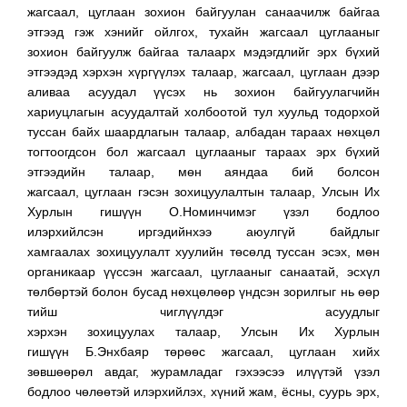
жагсаал, цуглаан зохион байгуулан санаачилж байгаа
этгээд гэж хэнийг ойлгох, тухайн жагсаал цуглааныг
зохион байгуулж байгаа талаарх мэдэгдлийг эрх бүхий
этгээдэд хэрхэн хүргүүлэх талаар, жагсаал, цуглаан дээр
аливаа асуудал үүсэх нь зохион байгуулагчийн
хариуцлагын асуудалтай холбоотой тул хуульд тодорхой
туссан байх шаардлагын талаар, албадан тараах нөхцөл
тогтоогдсон бол жагсаал цуглааныг тараах эрх бүхий
этгээдийн талаар, мөн аяндаа бий болсон
жагсаал, цуглаан гэсэн зохицуулалтын талаар, Улсын Их
Хурлын гишүүн О.Номинчимэг үзэл бодлоо
илэрхийлсэн иргэдийнхээ аюулгүй байдлыг
хамгаалах зохицуулалт хуулийн төсөлд туссан эсэх, мөн
органикаар үүссэн жагсаал, цуглааныг санаатай, эсхүл
төлбөртэй болон бусад нөхцөлөөр үндсэн зорилгыг нь өөр
тийш чиглүүлдэг асуудлыг
хэрхэн зохицуулах талаар, Улсын Их Хурлын
гишүүн Б.Энхбаяр төрөөс жагсаал, цуглаан хийх
зөвшөөрөл авдаг, журамладаг гэхээсээ илүүтэй үзэл
бодлоо чөлөөтэй илэрхийлэх, хүний жам, ёсны, суурь эрх,