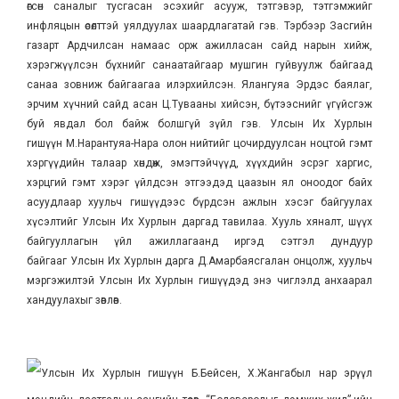
өгсөн саналыг тусгасан эсэхийг асууж, тэтгэвэр, тэтгэмжийг
инфляцын өсөлттэй уялдуулах шаардлагатай гэв. Тэрбээр Засгийн
газарт Ардчилсан намаас орж ажилласан сайд нарын хийж,
хэрэгжүүлсэн бүхнийг санаатайгаар мушгин гуйвуулж байгаад
санаа зовниж байгаагаа илэрхийлсэн. Ялангуяа Эрдэс баялаг,
эрчим хүчний сайд асан Ц.Тувааны хийсэн, бүтээснийг үгүйсгэж
буй явдал бол байж болшгүй зүйл гэв. Улсын Их Хурлын
гишүүн М.Нарантуяа-Нара олон нийтийг цочирдуулсан ноцтой гэмт
хэргүүдийн талаар хөндөж, эмэгтэйчүүд, хүүхдийн эсрэг харгис,
хэрцгий гэмт хэрэг үйлдсэн этгээдэд цаазын ял оноодог байх
асуудлаар хуульч гишүүдээс бүрдсэн ажлын хэсэг байгуулах
хүсэлтийг Улсын Их Хурлын даргад тавилаа. Хууль хяналт, шүүх
байгууллагын үйл ажиллагаанд иргэд сэтгэл дундуур
байгааг Улсын Их Хурлын дарга Д.Амарбаясгалан онцолж, хуульч
мэргэжилтэй Улсын Их Хурлын гишүүдэд энэ чиглэлд анхаарал
хандуулахыг зөвлөв.
Улсын Их Хурлын гишүүн Б.Бейсен, Х.Жангабыл нар эрүүл