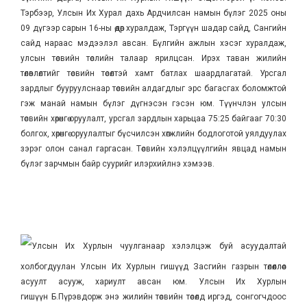
Тэрбээр, Улсын Их Хурал дахь Ардчилсан намын бүлэг 2025 оны
09 дүгээр сарын 16-ны өдөр хуралдаж, Тэргүүн шадар сайд, Сангийн
сайд нараас мэдээлэл авсан. Бүлгийн ажлын хэсэг хуралдаж,
улсын төсвийн төслийн талаар ярилцсан. Ирэх таван жилийн
төлөвлөлтийг төсвийн төсөлтэй хамт батлах шаардлагатай. Урсгал
зардлыг бууруулснаар төсвийн алдагдлыг эрс багасгах боломжтой
гэж манай намын бүлэг дүгнэсэн гэсэн юм. Түүнчлэн улсын
төсвийн хөрөнгө оруулалт, урсгал зардлын харьцаа 75:25 байгааг 70:30
болгох, хөрөнгө оруулалтыг бүсчилсэн хөгжлийн бодлоготой уялдуулах
зэрэг олон санал гаргасан. Төсвийн хэлэлцүүлгийн явцад намын
бүлэг зарчмын байр суурийг илэрхийлнэ хэмээв.
Улсын Их Хурлын чуулганаар хэлэлцэж буй асуудалтай
холбогдуулан Улсын Их Хурлын гишүүд Засгийн газрын төлөөллөөс
асуулт асууж, хариулт авсан юм. Улсын Их Хурлын
гишүүн Б.Пүрэвдорж энэ жилийн төсвийн төсөлд иргэд, сонгогчдоос