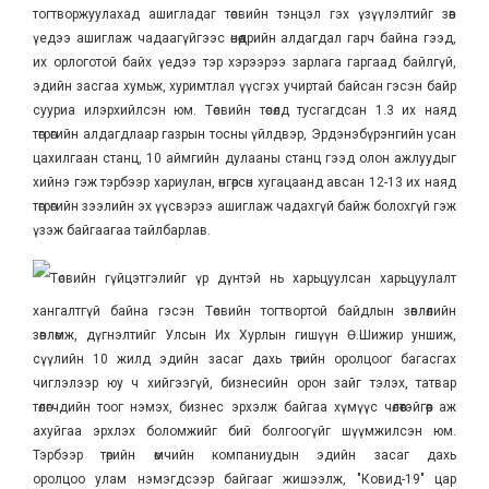
тогтворжуулахад ашигладаг төсвийн тэнцэл гэх үзүүлэлтийг зөв
үедээ ашиглаж чадаагүйгээс өнөөдрийн алдагдал гарч байна гээд,
их орлоготой байх үедээ тэр хэрээрээ зарлага гаргаад байлгүй,
эдийн засгаа хумьж, хуримтлал үүсгэх учиртай байсан гэсэн байр
сууриа илэрхийлсэн юм. Төсвийн төсөлд тусгагдсан 1.3 их наяд
төгрөгийн алдагдлаар газрын тосны үйлдвэр, Эрдэнэбүрэнгийн усан
цахилгаан станц, 10 аймгийн дулааны станц гээд олон ажлуудыг
хийнэ гэж тэрбээр хариулан, өнгөрсөн хугацаанд авсан 12-13 их наяд
төгрөгийн зээлийн эх үүсвэрээ ашиглаж чадахгүй байж болохгүй гэж
үзэж байгаагаа тайлбарлав.
Төсвийн гүйцэтгэлийг үр дүнтэй нь харьцуулсан харьцуулалт
хангалтгүй байна гэсэн Төсвийн тогтвортой байдлын зөвлөлийн
зөвлөмж, дүгнэлтийг Улсын Их Хурлын гишүүн Ө.Шижир уншиж,
сүүлийн 10 жилд эдийн засаг дахь төрийн оролцоог багасгах
чиглэлээр юу ч хийгээгүй, бизнесийн орон зайг тэлэх, татвар
төлөгчдийн тоог нэмэх, бизнес эрхэлж байгаа хүмүүс чөлөөтэйгөөр аж
ахуйгаа эрхлэх боломжийг бий болгоогүйг шүүмжилсэн юм.
Тэрбээр төрийн өмчийн компаниудын эдийн засаг дахь
оролцоо улам нэмэгдсээр байгааг жишээлж, "Ковид-19" цар