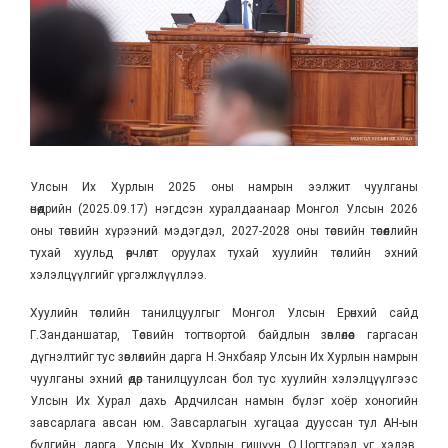
Улсын Их Хурлын 2025 оны намрын ээлжит чуулганы
өнөөдрийн (2025.09.17) нэгдсэн хуралдаанаар Монгол Улсын 2026
оны төсвийн хүрээний мэдэгдэл, 2027-2028 оны төсвийн төсөөллийн
тухай хуульд өөрчлөлт оруулах тухай хуулийн төслийн эхний
хэлэлцүүлгийг үргэлжлүүллээ.
Хуулийн төслийн танилцуулгыг Монгол Улсын Ерөнхий сайд
Г.Занданшатар, Төсвийн тогтвортой байдлын зөвлөлөөс гаргасан
дүгнэлтийг тус зөвлөлийн дарга Н.Энхбаяр Улсын Их Хурлын намрын
чуулганы эхний өдөр танилцуулсан бол тус хуулийн хэлэлцүүлгээс
Улсын Их Хурал дахь Ардчилсан намын бүлэг хоёр хоногийн
завсарлага авсан юм. Завсарлагын хугацаа дууссан тул АН-ын
бүлгийн дарга, Улсын Их Хурлын гишүүн О.Цогтгэрэл үг хэлэв.