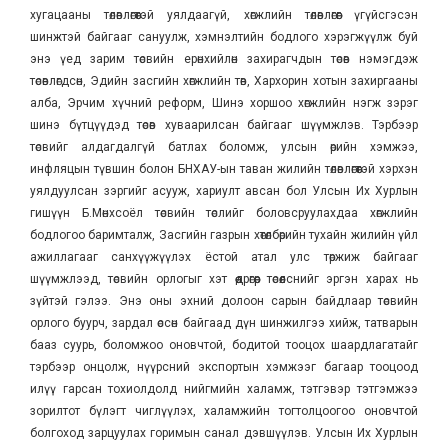
хугацааны төлөвлөгөөтэй уялдаагүй, хөгжлийн төлөвлөгөөг үгүйсгэсэн
шинжтэй байгааг сануулж, хэмнэлтийн бодлого хэрэгжүүлж буй
энэ үед зарим төсвийн ерөнхийлөн захирагчдын төсөв нэмэгдэж
төсөвлөгдсөн, Эдийн засгийн хөгжлийн төв, Хархорин хотын захиргааны
алба, Эрчим хүчний реформ, Шинэ хоршоо хөгжлийн нэгж зэрэг
шинэ бүтцүүдэд төсөв хуваарилсан байгааг шүүмжлэв. Тэрбээр
төсвийг алдагдалгүй батлах боломж, улсын өрийн хэмжээ,
инфляцын түвшин болон БНХАУ-ын таван жилийн төлөвлөгөөтэй хэрхэн
уялдуулсан зэргийг асууж, хариулт авсан бол Улсын Их Хурлын
гишүүн Б.Мөнхсоёл төсвийн төслийг боловсруулахдаа хөгжлийн
бодлогоо баримталж, Засгийн газрын хөтөлбөрийн тухайн жилийн үйл
ажиллагааг санхүүжүүлэх ёстой атал улс төржиж байгааг
шүүмжлээд, төсвийн орлогыг хэт өөдрөгөөр төсөөлснийг эргэн харах нь
зүйтэй гэлээ. Энэ оны эхний долоон сарын байдлаар төсвийн
орлого буурч, зардал өссөн байгаад дүн шинжилгээ хийж, татварын
бааз суурь, боломжоо оновчтой, бодитой тооцох шаардлагатайг
тэрбээр онцолж, нүүрсний экспортын хэмжээг багаар тооцоод
илүү гарсан тохиолдолд нийгмийн халамж, тэтгэвэр тэтгэмжээ
зорилтот бүлэгт чиглүүлэх, халамжийн тогтолцоогоо оновчтой
болгоход зарцуулах горимын санал дэвшүүлэв. Улсын Их Хурлын