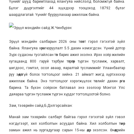
Үүнийг шууд баримтлахад ялангуяа нийслэлд боломжгүй байна.
Бүлэг дүүргэлтийг 44 хүүхдээр тооцоход 18792 бүлэг
шаардлагатай. Үүнийг бууруулахаар ажиллаж байна.
Эрүүл мэндийн сайд Ж.Чинбүрэн:
Эрүүл мэндийн салбарын 2026 оны төсөвт гэрэл гэгээтэй зүйл
байна. Ялангуяа хөрөнгө оруулалт 5.5 дахин нэмэгдсэн. Үүний дотор
Зүрх судасны тусгайлсан төв барих ажил эхэлнэ. Ирэх хоёр жилийн
хугацаанд 800 гаруй тэрбум төгрөгөөр түргэн тусламж, харвалт,
шигдээс, гэмтэл, осол аваар, яаралтай тусламжийг Улаанбаатар
руу зөөдөггүй болох тогтолцоог хийнэ. 21 аймагт жигд хүртээхээр
ажиллаж байна. Энэ тогтолцоог хэрэгжүүлэх төслийг дахин өргөн
барина. Та бүхэн соёрхон батлавал энэ зээлээр Монгол Улс
даяараа түргэн тусламж түргэн хүрдэг тогтолцоотой болно.
Зам, тээврийн сайд Б.Дэлгэрсайхан:
Манай зам тээврийн салбарт байгаа гэрэл гэгээтэй зүйл гэвэл
нэгдүгээрт, хил холболтын асуудал байна. Хил холболтын төмөр
замын ажил нь зургадугаар сарын 15-ны өдөр эхэлсэн. Өнөөдрийн