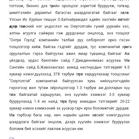
тогтоож, бизнес дэх төрийн оролцоог зоригтой бууруулж, татвар,
шимтгэлийн дарамтыг багасгах шаардлагатай байгааг зөвлөв.
Улсын Их Хурлын гишүүн О.Батнайрамдал эдийн засгийн өсөлтийг
өөдрөгөөр төсөөлсний нэг үндэслэл нь Оюутолгойн гүний уурхайн зэс,
алтны агуулга сайжрах гэж дурдсаныг онцлоод, энэ тооцоог
"Онтре Гоулд" компанийн талбай руу олборлолт орно гэсэн
тооцоогоор хийж байгаа гэдгийг дурдаж, тус компанитай хөрөнгө
оруулалтын гэрээ байгуулах ажил ямар түвшинд байгааг Аж
үйлдвэр, эрдэс баялгийн сайд Г.Дамдиннямаас асуулаа. Мөн
Сангийн сайд Б.Жавхлангаас ахмад настнуудын тэтгэврийг 6.0
хувиар нэмэгдүүлэхэд 378 тэрбум төгрөг зарцуулахаар тооцсоныг
"Оюутолгой" компанитай байгуулсан хувь нийлүүлэгчдийн
гэрээгээр жил тутам ойролцоогоор 1.3 тэрбум ам.долларын хүү
төлж байгаатай харьцуулан, энэ хүүгийн хэмжээг 3.0 хувиар
бууруулахад 1.4 их наяд төгрөг буюу ахмадын тэтгэврийг 20-22
хувиар нэмэх хэмжээний эх үүсвэр гарч ирэх боломжтойг дурдав.
Мөн тэрбээр багш нар, эмч нарыйн цалин хөлсийг нэмэгдүүлэх
шаардлага байгааг онцолж, дээрх хүүгийн хэмжээг бууруулах
боломж бий эсэхийг лавлаж асуусан юм.