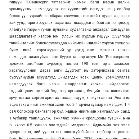
гишүүн П.Сайнзориг тэтгэврийг нэмэх, багш нарын цалин,
урамшууллыг нэмэгдүүлэх санхүүжилтийг олгодог ганц салбар
болох уул уурхайн салбараа хөгжүүлж, геологийн судалгаа, эрэл
хайгуулд хөрөнгө оруулах хэрэгцээ шаардлага байгааг онцлоод,
ялангуяа газрын гүний дулааны судалгаанд анхаарал хандуулах
шаардлагатайг хэлсэн юм. Улсын Их Хурлын гишүүн С.Зулпхар
төсвийн төслийг боловсруулахдаа нийгмийн нөлөөллийг хэрхэн тооцсон
буюу төсвийг хэрэгжүүлсний үр дүнд ажил эрхлэлт хэрхэн
нэмэгдэх, ажилгүйдэл яаж буурах талаар асуув. Мөн “Боловсролыг
дэмжих жил”-ийн хүрээнд төлөвлөсөн 198 төсөл, арга хэмжээг
хэрэгжүүлсний дараа анги дүүргэлт нь хэтэрчихээд байгаа
сургуулиудын асуудлууд шийдэгдэх эсэх, цалин, урамшууллаа
нэмэгдүүлэх багш нарын шаардлагыг хэрхэн шийдвэрлэх,
тэдний цалин хөлсний бодлого, аргачлал, бүтцийг яаж шинэчлэх,
зөрүү, ялгааг хэрхэн арилгах талаар асууж, хариулт авлаа. Энэ оны
эцэс гэхэд нийт ажиллагсдын тоо 2.4 орчим хувиар нэмэгдэж, 1.4
сая болохоор байгааг Гэр бүл, хөдөлмөр, нийгмийн хамгааллын сайд
Т.Аубакир танилцуулж, ажиллах хүчний оролцооны түвшин өмнөх
оныхоос 0.5 хувиар өснө гэдгийг мэдээлэв. Хөдөлмөрийн зах зээл
дээрх эрэлт, нийлүүлэлт огтлолцохгүй байгааг тэрбээр онцолсон
бол Боловсролын сайд П.Наранбаяр 2026 оны төсвийн төсөлд