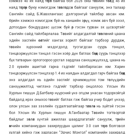
хэмжээ 40 их наяд төгрөг байгаа бол 2026 оны төсвийн төсөлд 45 их
наяд төгрөгөөр буюу нэмэгдэж төлөвлөгдсөн байгааг сануулж, энэ талаар
Сангийн сайд Б.Жавхлангаас дэлгэрэнгүй тайлбар авсан юм.
Өрийн хэмжээ нэмэгдэж буй нь ханшийн зөрүү, нэмж авч буй зээл,
дотоодын бондуудаас үүсэж буй өр гэсэн гурван эх үүсвэртэйг
Сангийн сайд тайлбарлалаа. Төсвийг алдагдалтай төлөвлөсний цаана
эдийн засгийн өсөлтийг хангах зорилт байгааг тэрбээр дурдаж,
төсвийн хүрээний мэдэгдэлд тусгагдсан суурь тэнцэл,
тэнцвэржүүлсэн тэнцэл гэсэн хоёр дүн батлах бөгөөд суурь тэнцлээр
бүх татварын орлогоороо урсгал зардлаа санхүүжүүлээд, цаана нь
2.0 хувийн ашигтай гарна гэдгийг тайлбарласан юм. Харин
тэнцвэржүүлсэн тэнцлээр 1.4 их наядын алдагдал гарч байгаа бөгөөд
энэ алдагдал нь эдийн засгийг эрчимжүүлэх том төслүүдийн
санхүүжилтэд чиглэнэ гэдгийг тэрбээр онцоллоо. Улсын Их
Хурлын гишүүн Д.Батбаяр нүүрсний үнэ огцом унасан тодорхойгүй
байдалд ирэх оныхоо төсвийг батлах гэж байгаа учир бодит үнээр,
олон улсын зах зээлийн судалгаатайгаар төлөвлөх нь зүйтэй гэсэн
бол Улсын Их Хурлын гишүүн А.Ганбаатар Төсвийн тогтвортой
байдлыг зөвлөл хүчтэй ажиллах шаардлагатайг сануулж, төрийн
өмчийн компаниудын захирлуудын цалинг 3.0 сая төгрөг болговол
хулгай хийнэ гэж зарласан “Эрчис Монгол” компанийн захиралд