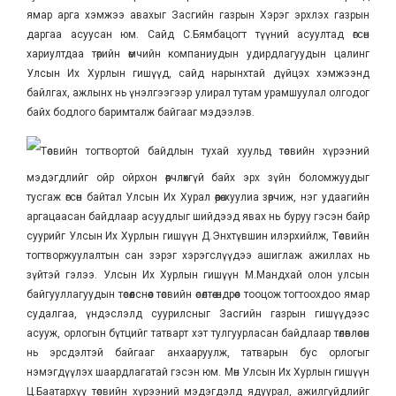
ямар арга хэмжээ авахыг Засгийн газрын Хэрэг эрхлэх газрын
даргаа асуусан юм. Сайд С.Бямбацогт түүний асуултад өгсөн
хариултдаа төрийн өмчийн компаниудын удирдлагуудын цалинг
Улсын Их Хурлын гишүүд, сайд нарынхтай дүйцэх хэмжээнд
байлгах, ажлынх нь үнэлгээгээр улирал тутам урамшуулал олгодог
байх бодлого баримталж байгааг мэдээлэв.
Төсвийн тогтвортой байдлын тухай хуульд төсвийн хүрээний
мэдэгдлийг ойр ойрхон өөрчлөхгүй байх эрх зүйн боломжуудыг
тусгаж өгсөн байтал Улсын Их Хурал өөрөө хуулиа зөрчиж, нэг удаагийн
аргацаасан байдлаар асуудлыг шийдээд явах нь буруу гэсэн байр
суурийг Улсын Их Хурлын гишүүн Д.Энхтүвшин илэрхийлж, Төсвийн
тогтворжуулалтын сан зэрэг хэрэгслүүдээ ашиглаж ажиллах нь
зүйтэй гэлээ. Улсын Их Хурлын гишүүн М.Мандхай олон улсын
байгууллагуудын төсөөлснөөс төсвийн өсөлтөө өндрөөс тооцож тогтоохдоо ямар
судалгаа, үндэслэлд суурилсныг Засгийн газрын гишүүдээс
асууж, орлогын бүтцийг татварт хэт тулгуурласан байдлаар төлөвлөсөн
нь эрсдэлтэй байгааг анхааруулж, татварын бус орлогыг
нэмэгдүүлэх шаардлагатай гэсэн юм. Мөн Улсын Их Хурлын гишүүн
Ц.Баатархүү төсвийн хүрээний мэдэгдэлд ядуурал, ажилгүйдлийг