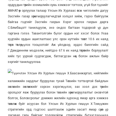
ордуудын төрийн эзэмшлийн хувь хэмжээг тогтоох, үгүй бол түүнийг
АМНАТ-өөр орлуулах талаар Улсын Их Хурлаас өгсөн чиглэлийн дагуу
Засгийн газар хөрөнгө оруулагчидтай хэлцэл хийж, гэрээ байгуулж
байгаа гэдгийг Засгийн газрын Хэрэг эрхлэх газрын дарга
С.Бямбацогт танилцуулж, энэ ондоо багтаан тодорхой үр дүн
гаргана гэлээ. Тавантолгойн бүлэг ордын нэг хэсэг болох Ухаа
худгийн ордын ашиглалтаас улс орон нутгийн төсөвт 10.6 их наяд
төгрөг төвлөрүүлэх тооцоотойг Аж үйлдвэр, эрдэс баялгийн сайд
Г.Дамдинням мэдээлж, нийтдээ 67.6 их наяд төгрөгийн борлуулалт
хийх тус уурхай судлагдаж, батлагдсан нөөц болон ажлын байр
зэргийг танилцууллаа.
Түүнчлэн Улсын Их Хурлын гишүүн Х.Баасанжаргал, нийгмийн
халамжийн зардлыг бууруулах тухай Төсвийн тогтвортой байдлын
зөвлөлийн зөвлөмжийг хэрхэн хэрэгжүүлэх, зах зээл дэх төрийн
оролцоог яаж бууруулах болон төсвийн хөрөнгө оруулалтыг оновчтой
болгох, Боловсролыг дэмжих жилийн хүрээнд ямар арга хэмжээ
төлөвлөж буйг асуусан бол Улсын Их Хурлын гишүүн Х.Тэмүүжин
стратегийн орд гэдгээс шалтгаалж эдийн засагт ямар сөрөг үр
дагавар гарч байгааг тодорхойлж, стратегийн бүтээгдэхүүнээ