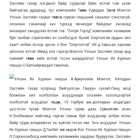
Засгийн газар нэгдмэл байр суурьтай байх ёстой гэж үзэж
байгаагаа дурдаад, тус компанийн Төлөөлөн Удирдах Зөвлөл Монгол
Улсын Засгийн газрыг төлөөлсөн гурван гишүүний саналыг сонсохгүй,
олонхын саналаар хүч түрээд явчихдаг байдлыг засахад
анхаарал хандуулах ёстой гэв. "Онтре Гоулд" компанийн эзэмшиж
буй талбай стратегийн ач холбогдол бүхий Оюутолгой ордын хил
заагт албан ёсоор орсон л бол "Оюутолгой" ХК-д тавьсан зарчим
үйлчлэх ёстой. Иймд энэ гэрээр Монгол Улсын Засгийн газар ард
түмнийг төлөөлөн хийх ёстой гэсэн шаардлагыг Улсын Их Хурлын
гишүүн О.Батнайрамдал тавилаа.
Улсын Их Хурлын гишүүн А.Ариунзаяа Монгол, Хятадын
Засгийн газар хооронд байгуулсан Гашуун сухайт-Ганц мод
боомтын хил холболтын асуудлаарх зээлийн хэлэлцээртэй
холбоотой асуудлыг хөндөж, 10 тэрбум ам.долларын алдагдал
үүсгэсэн тухай Монгол Улсын гурав дахь Ерөнхийлөгч асан
Н.Энхбаярын нийгэмд гарган тавьж буй асуудлаар албан ёсны
байр суурь илэрхийлэх нь зүйтэй гэсэн юм. Энэ асуудлыг Улсын
Их Хурлын гишүүн Д.Ганбат мөн хөндсөн бол Улсын Их Хурлын гишүүн
Л.Соронзонболд нийгмийн халамжийн зардлыг бууруулах, Засгийн