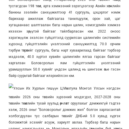
тусгагдсан 198 төсөл, арга хэмжээний зэрэгцээгээр Азийн хөгжлийн
банкны зээлийн санхүүжилтээр 41 сургууль, цэцэрлэг нэмж
барихаар ажиллаж байгаагаа танилцуулж, орон зай, цаг
хугацаанаас шалтгаалан багш нарын цалин, нэмэгдлийн хэмжээ
ихээхэн зөрүүтэй байгааг тайлбарласан юм. 2022 оноос
хэрэгжүүлж эхэлсэн гүйцэтгэлд суурилсан цалингийн системийн
хүрээнд гүйцэтгэлийн үнэлгээний санхүүжилтэд 70.0 орчим
тэрбум төгрөгийг сургууль, багш нарт хуваарилаад байгааг тэрбээр
мэдээлж, 40.0 хүртэл хувийн цалингийн ялгаа гарсан байгааг
харгалзан Боловсролын яам гүйцэтгэлийн үнэлгээний
урамшууллын 50.0 хувийг үндсэн цалинд нь шингээж өгье гэсэн
байр суурьтай байгааг илэрхийлсэн юм.
Улсын Их Хурлын гишүүн Ц.Мөнхтуяа Монгол Улсын нэгдсэн
төсвийн 2026 оны төсвийн хүрээний мэдэгдэл, 2027-2028 оны
төсвийн төсөөллийн тухай хуульд өөрчлөлт оруулахыг дэмжихгүй гэдгээ
хэлж, 2026 оныг "Боловсролыг дэмжих жил" болгон зарласантай
холбогдуулан тус салбарын төсвийг ДНБ-ий 5.0 хувьд хүргэх
боломжтой эсэхийг асууж, хариулт авлаа. Тэрбээр багш нарын
цалинг нэмэгдүүлэх нь Монголын ирээдүйн төлөө хийж буй хөрөнгө