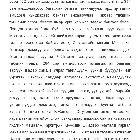
сард 462 сая ам.долларын алдагдалтай, гадаад валютын нөөц 304
сая ам.доллароор багассан байгааг танилцуулж, ард иргэдийн
амьдрал хүндрэхээр байгааг анхааруулав. Тэрбээр төлбөрийн
тэнцлийг эерэг болгох ямар арга хэмжээ төлөвлөж байгааг болон
Лондон хотноо болж буй олон улсын арбитрын шүүх хурлаар
Монголын талд ашиггүй шийдвэр гарвал улсын төсөвт яаж нөлөөлөх
талаар тооцоолол байгаа эсэх, Оюутолгойн мөнгийг Монголын
банкаар дамжуулдаг болох асуудал хэрхэн шийдвэрлэгдэж
байгаа талаар асуулаа. 2025 оны долдугаар сарын мэдээгээр
төлбөрийн тэнцэл 284 сая ам.долларын алдагдалтай байгааг
Тэргүүн шадар сайд Н.Учрал танилцуулж, үүнийг бууруулах чиг
үүрэгтэй Сангийн сайдаар ахлуулсан экспортыг нэмэгдүүлэх
ажлын хэсэг ажиллаж байгаа гэлээ. Экспортыг нэмэгдүүлэхэд
чиглэсэн тодорхой шийдвэрүүдийг гаргаж, уул уурхайн биржийг
өргөжүүлэх, гадаадын хөрөнгө оруулалтыг татах, боловсруулах
үйлдвэрүүдээ дэмжихэд анхаарал төвлөрүүлж буйгаа тэрбээр
хэлэв. Сангийн сайд Б.Жавхлан Оюутолгойн зөвхөн дотоодын
хэрэгцээний мөнгө Монголын банкуудаар дамжиж байгаа хэвээрээ
гэдгийг мэдээлж, арбитрын шүүхийн шийдвэр нөгөө талд гарвал
манай улс өмнө аваад хэрэглэчихсэн 1.57 их наяд төгрөгийн татварыг
буцаад төлөх эрсдэл үүснэ гэв. 2007 онд батлагдсан стратегийн