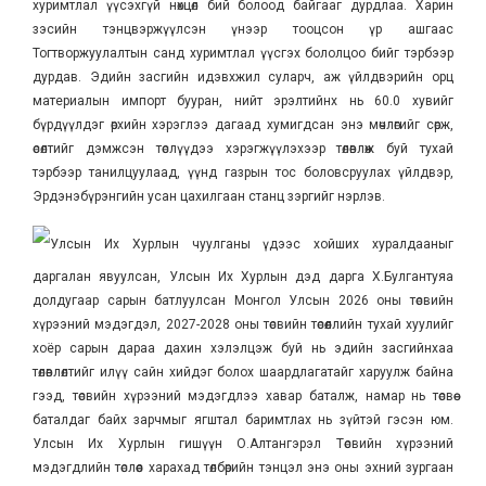
хуримтлал үүсэхгүй нөхцөл бий болоод байгааг дурдлаа. Харин
зэсийн тэнцвэржүүлсэн үнээр тооцсон үр ашгаас
Тогтворжуулалтын санд хуримтлал үүсгэх бололцоо бийг тэрбээр
дурдав. Эдийн засгийн идэвхжил суларч, аж үйлдвэрийн орц
материалын импорт бууран, нийт эрэлтийнх нь 60.0 хувийг
бүрдүүлдэг өрхийн хэрэглээ дагаад хумигдсан энэ мөчлөгийг сөрж,
өсөлтийг дэмжсэн төслүүдээ хэрэгжүүлэхээр төлөвлөж буй тухай
тэрбээр танилцуулаад, үүнд газрын тос боловсруулах үйлдвэр,
Эрдэнэбүрэнгийн усан цахилгаан станц зэргийг нэрлэв.
Улсын Их Хурлын чуулганы үдээс хойших хуралдааныг
даргалан явуулсан, Улсын Их Хурлын дэд дарга Х.Булгантуяа
долдугаар сарын батлуулсан Монгол Улсын 2026 оны төсвийн
хүрээний мэдэгдэл, 2027-2028 оны төсвийн төсөөллийн тухай хуулийг
хоёр сарын дараа дахин хэлэлцэж буй нь эдийн засгийнхаа
төлөвлөлтийг илүү сайн хийдэг болох шаардлагатайг харуулж байна
гээд, төсвийн хүрээний мэдэгдлээ хавар баталж, намар нь төсвөө
баталдаг байх зарчмыг ягштал баримтлах нь зүйтэй гэсэн юм.
Улсын Их Хурлын гишүүн О.Алтангэрэл Төсвийн хүрээний
мэдэгдлийн төслөөс харахад төлбөрийн тэнцэл энэ оны эхний зургаан