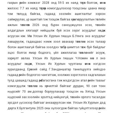
газрын өрийн хэмжээг 2028 онд 59.5 их наяд төгрөг болгож, өмнөх
жилээс 7.7 их наяд төгрөгөөр нэмэгдүүлэхээр тооцсоны цаана ямар
том төслүүд байгаа, гадаад зээлийн ашиглалтыг хэрхэн
сайжруулах, үр ашигтай гэж тооцож байгаа хөрөнгө оруулалтын төслийн
ажлын төлөвлөгөөг 2026 онд бүрэн санхүүжүүлэх эсэх, төсвийн
алдагдлын хязгаарт нийцүүлж буй эсэх зэрэг асуудлыг хөндөж
асуусан юм. Мөн Улсын Их Хурлын гишүүн Б.Уянга энэ асуудлыг
лавшруулж, гадаадаас нэмж зээл авахаар төлөвлөсөн эсэх талаар
болон ашиглаагүй байгаа зээлдээ төлбөр шимтгэл төлж буй байдлыг
эцэс болгох ямар бодлого, үйл ажиллагаа төлөвлөснийг асууж,
хариулт авлаа. Улсын Их Хурлын гишүүн Ч.Номин мөн л энэ
асуудлыг хөндөж, Улсын Их Хурлын чуулганы өмнөх нэгдсэн
хуралдаанд Ерөнхий сайд Г.Занданшатар танилцуулга хийхдээ
гадаад өрийн бодлогоо чангатгаж, зээлжих зэрэглэлээ хадгалахын
тулд цаашид гадаад өрөө багасгана гэж мэдэгдсэн атал өрийн таазыг
нэмэгдүүлж төлөвлөсөн нь зөрчилтэй байгааг дурдан, 90 сая тонн
нүүрсийг 70 ам.доллар борлуулахаар тооцсон нь Хятад Улсын
нүүрсний зах зээлийн эрэлтэд нийцэхгүй, төсвийн орлого тасалдах
эрсдэл үүсэхээр байгааг анхааруулсан юм. Улсын Их Хурлын дэд
дарга Х.Булгантуяа 2025 оны хүлээгдэж байгаа гүйцэтгэлээр өрийн