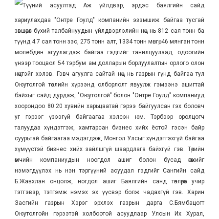
Түүний асуултад Аж үйлдвэр, эрдэс баялгийн сайд
хариулахдаа "Онтре Гоулд" компанийн эзэмшиж байгаа тусгай
зөвшөөрөл бүхий талбайнуудын үйлдвэрлэлийн нөөц нь 812 сая тонн ба
түүнд 4.7 сая тонн зэс, 275 тонн алт, 1334 тонн мөнгө, 46 мянган тонн
молебдин агуулагдаж байгаа гэдгийг танилцуулаад, одоогийн
үнээр тооцвол 54 тэрбум ам.долларын борлуулалтын орлого олон
нөөцтэйг хэлэв. Гэвч агуулга сайтай нөөц нь газрын гүнд байгаа тул
Оюутолгой төслийн хүрээнд олборлолт явуулж гэмээнэ ашигтай
байхыг сайд дурдаж, "Оюутолгой" болон "Онтре Гоулд" компаниуд
хоорондоо 80:20 хувийн харьцаатай гэрээ байгуулсан гэх боловч
уг гэрээг үзээгүй байгаагаа хэлсэн юм. Тэрбээр оролцогч
талуудаа хүндэтгэж, хамтарсан бизнес хийх ёстой гэсэн байр
суурьтай байгаагаа мэдэгдэж, Монгол Улсыг хүндэтгэхгүй байгаа
хүмүүстэй бизнес хийх зайлшгүй шаардлага байхгүй гэв. Төрийн
өмчийн компаниудын ноогдол ашиг болон бусад өгөөжийг
нэмэгдүүлэх нь нэн тэргүүний асуудал гэдгийг Сангийн сайд
Б.Жавхлан онцолж, ногдол ашиг Баялгийн санд төвлөрөх учир
тэтгэвэр, тэтгэмж нэмэх эх үүсвэр болж чадахгүй гэв. Харин
Засгийн газрын Хэрэг эрхлэх газрын дарга С.Бямбацогт
Оюутолгойн гэрээтэй холбоотой асуудлаар Улсын Их Хурал,