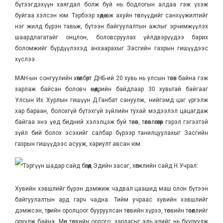
бүтээгдэхүүн хаягдал болж буй нь бодлогын алдаа гэж үзэж
буйгаа хэлсэн юм. Тэрбээр хөдөө аж ахуйн төслүүдийг санхүүжилтийг
нэг жилд бүрэн тавьж, бүтээн байгуулалтын ажлыг эрчимжүүлэх
шаардлагатайг онцлон, боловсруулах үйлдвэрүүдээ барих
боломжийг бүрдүүлэхэд анхаарахыг Засгийн газрын гишүүдээс
хүслээ.
МАН-ын сонгуулийн хөтөлбөрт ДНБ-ий 20 хувь нь улсын төсөв байна гэж
зарлаж байсан боловч өнөөдрийн байдлаар 30 хувьтай байгааг
Улсын Их Хурлын гишүүн Д.Ганбат сануулж, нийгэмд цаг үргэлж
хар бараан, болохгүй бүтэхгүй зүйлийн тухай мэдээлэл цацагдаж
байгаа энэ үед бидний хэлэлцэж буй төсөв, төлөвлөгөөгөөр гэрэл гэгээтэй
зүйл бий болох эсэхийг салбар бүрээр танилцуулахыг Засгийн
газрын гишүүдээс асууж, хариулт авсан юм.
Тэргүүн шадар сайд бөгөөд Эдийн засаг, хөгжлийн сайд Н.Учрал:
Хувийн хэвшлийг бүрэн дэмжиж чадвал цаашид маш олон бүтээн
байгуулалтын ард гарч чадна. Тийм учраас хувийн хэвшлийг
дэмжсэн, төрийн оролцоог бууруулсан төсвийн хүрээ, төсвийн төсөөллийг
оруулж байна. Мөн төсвийн орлого, зарлагыг аль алийг нь бууруулж