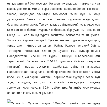
өсөлтөд малын зүй бус хорогдол буурсан гэх үндэслэл тавьсан атлаа
махны үнэ өссөн нь малын хорогдол нэмэгдсэнээс болсон гэх эсрэг
тэсрэг, хоорондоо зөрчилдсөн тооцоолол хийж буй нь учир
дутагдалтай байна гэсэн юм. Төсвийн хүрээний мэдэгдлийг
баримталж ажиллахаа Тэргүүн шадар сайд илэрхийлээд, одоогоор
56.0 сая тонн байгаа нүүрсний олборлолт, борлуулалтыг оны эцэс
гэхэд 85.0 сая тоннд хүргэх зорилттой байгаагаа танилцуулав.
Улсын Их Хурлын гишүүн Ц.Туваан, төсвийн хүрээний мэдэгдэл,
төсөөлөлд олон нийтээс санал авч байгаа боловч тусгахгүй байна.
Тэтгэврийг инфляцын өсөлттэй уялдуулан 10.0 хувиар нэмэх
шаардлагатай. Улсын Их Хурлын гишүүн Ж.Баясгалан өргөн
хэрэглээний барааны үнэ 7.4-18.2 хувь өссөн байгааг сануулан
тэтгэврийг нэмэх асуудлыг холбогдох сайд нь анхаарах
шаардлагатайг санууллаа. Тэрбээр хөгжлийн бэрхшээлтэй иргэд
болон хүнд хэлбэрийн хөгжлийн бэрхшээлтэй хүүхдээ асарч буй
эцэг, эхчүүдэд олгодог тэтгэмжийг нэмэгдүүлэх, тэдэнд
зориулсан орон сууцны 30.0 тэрбум төгрөгийн хөтөлбөр хэрэгжүүлэх
санаачилгыг дэмжихийг уриалав.
Улсын Их Хурлын гишүүн Г.Очирбат төсвийн төсөл нь дунд