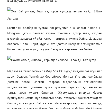
шалгаруулаад гүйцэтгэл нь эхэлнэ.
Хот байгуулалт, барилга, орон сууцжуулалтын сайд Э.Бат-
Амгалан:
Барилгын салбарын тусгай зөвшөөрлүүдийг энэ сарын 5-наас E-
Mongolia цахим сайтаас гурван хоногийн дотор авах, хурдан
шуурхай, хүндрэлгүй үйлчилгээг нэвтрүүлж эхэлж байна. Цаашдаа
салбарын олон норм, дүрэм, стандартыг цэгцлэх зохицуулалтыг
Барилгын тухай хуульд оруулж батлуулахаар ажиллаж байна.
Цахим хөгжил, инновац, харилцаа холбооны сайд Э.Батшугар:
Мэдээлэл, технологийн салбар бол XXI зуунд бидний салшгүй нэг
хэсэг болсон. Үүнтэй холбоотойгоор Монгол Улс энэ салбараа
дэмжих ёстой. Засгийн газраас Мэдээллийн технологийн
үйлдвэрлэлийг дэмжих тухай хуулийн хэрэгжилтэд анхаарал
тавьж, хоёр журам баталсан. Журмуудаар виртуал бүсэд
бүртгүүлсэн компаниуд татварын болон татварын бус хөнгөлөлт эдлэх
бололцоо нээгдэж байгаа юм. Ингэснээр старт ап компаниуд,
залуучуудаа дэмжих бүрэн бололцоо бүрдэж байна. Мөн Монгол