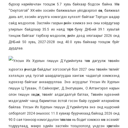
бүрээр нарийвчлан тооцож 5.7 хувь байхаар бодсон байна. Мөн
“Оюутолгой” ХК-ийн зэсийн баяжмалын үйлдвэрлэл өсөх, баяжмал
дахь алт, зэсийн агуулга нэмэгдэх хүлээлт байгааг Тэргүүн шадар
сайд мэдээлэв. Засгийн газрын өрийн хэмжээ энэ оны хоёрдугаар
улирлын байдлаар 35.5 их наяд төгрөг буюу ДНБ-ий 39.1 хувьтай
тэнцэж байгааг тэрбээр мэдээлж, өрийн дээд хязгаарыг 2026 онд
ДНБ-ий 50 хувь, 2027-2028 онд 40.0 хувь байхаар тооцож буйг
дурдлаа.
Улсын Их Хурлын гишүүн Д.Үүрийнтуяа төсөв дагуулж төсвийн
хүрээгээ өөрчилдөг байдлыг зогсоохгүй бол 2027 оны төсвийн төслийг
хэлэлцэх үед тусгай шаардлагуудаа хангаж чадахгүй хэмжээнд
хүрэхээр байгааг анхаарууллаа. Энэ асуудлыг Улсын Их Хурлын
гишүүн Ц.Туваан, П.Сайнзориг, Д.Энхтүвшин, О.Алтангэрэл нарын
олон гишүүн хөндөж, төсвийг алдагдалгүй батлах, Төсвийн хүрээний
мэдэгдлийг чанд баримтлах ёстой гэсэн байр суурийг илэрхийлж
байлаа. Улсын Их Хурлын гишүүн Д.Үүрийнтуяа энэ онд нүүрсний
олборлолт 2024 оныхоос 11.0 хувиар буурчихаад байхад 2026 онд
90.0 сая тонноор нэмэгдүүлэн төлөвлөсөн нь бодит хэмжээ мөн эсэхийг
тодруулаад, макро эдийн засгийн тооцоололд үндсэн хөрөнгийн