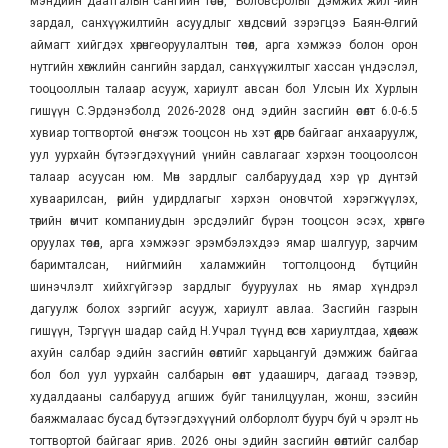
мэндийн даатгалын сангийн төсөв, “Боловсролыг дэмжих жил”-ийн
зардал, санхүүжилтийн асуудлыг хөндсөний зэрэгцээ Баян-Өлгий
аймагт хийгдэх хөрөнгө оруулалтын төсөл, арга хэмжээ болон орон
нутгийн хөгжлийн сангийн зардал, санхүүжилтыг хассан үндэслэл,
тооцооллын талаар асууж, хариулт авсан бол Улсын Их Хурлын
гишүүн С.Эрдэнэболд 2026-2028 онд эдийн засгийн өсөлт 6.0-6.5
хувиар тогтвортой өснө гэж тооцсон нь хэт өөдрөг байгааг анхааруулж,
уул уурхайн бүтээгдэхүүний үнийн савлагааг хэрхэн тооцоолсон
талаар асуусан юм. Мөн зардлыг салбаруудад хэр үр дүнтэй
хуваарилсан, өрийн удирдлагыг хэрхэн оновчтой хэрэгжүүлэх,
төрийн өмчит компаниудын эрсдэлийг бүрэн тооцсон эсэх, хөрөнгө
оруулах төсөл, арга хэмжээг эрэмбэлэхдээ ямар шалгуур, зарчим
баримталсан, нийгмийн халамжийн тогтолцоонд бүтцийн
шинэчлэлт хийхгүйгээр зардлыг бууруулах нь ямар хүндрэл
дагуулж болох зэргийг асууж, хариулт авлаа. Засгийн газрын
гишүүн, Тэргүүн шадар сайд Н.Учрал түүнд өгсөн хариултдаа, хөдөө аж
ахуйн салбар эдийн засгийн өсөлтийг харьцангуй дэмжиж байгаа
бол бол уул уурхайн салбарын өсөлт удааширч, дагаад тээвэр,
худалдааны салбарууд агшиж буйг танилцуулан, жонш, зэсийн
баяжмалаас бусад бүтээгдэхүүний олборлолт буурч буй ч эрэлт нь
тогтвортой байгааг ярив. 2026 оны эдийн засгийн өсөлтийг салбар