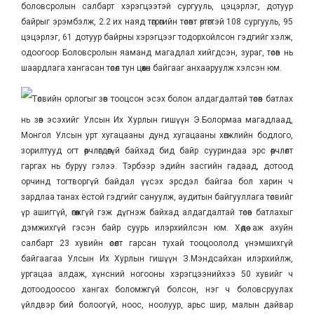
боловсролын салбарт хэрэгцээтэй сургууль, цэцэрлэг, дотуур
байрыг эрэмбэлж, 2.2 их наяд төгрөгийн төсөвт өртөгтэй 108 сургууль, 95
цэцэрлэг, 61 дотуур байрны хэрэгцээг тодорхойлсон гэдгийг хэлж,
одоогоор Боловсролын яаманд магадлал хийгдсэн, зураг, төсөв нь
шаардлага хангасан төсөл тун цөөхөн байгааг анхааруулж хэлсэн юм.
Төсвийн орлогыг зөв тооцсон эсэх болон алдагдалтай төсөв батлах
нь зөв эсэхийг Улсын Их Хурлын гишүүн Э.Болормаа магадлаад,
Монгол Улсын урт хугацааны дунд хугацааны хөгжлийн бодлого,
зорилтууд огт өөрчлөгдөөгүй байхад бид байр сууриндаа эрс өөрчлөлт
гаргах нь буруу гэлээ. Тэрбээр эдийн засгийн гадаад, дотоод
орчинд тогтворгүй байдал үүсэх эрсдэл байгаа бол харин ч
зардлаа танах ёстой гэдгийг сануулж, аудитын байгууллага төсвийг
үр ашиггүй, өгөөжгүй гэж дүгнэж байхад алдагдалтай төсөв батлахыг
дэмжихгүй гэсэн байр суурь илэрхийлсэн юм. Хөдөө аж ахуйн
салбарт 23 хувийн өсөлт гарсан тухай тооцоололд үнэмшихгүй
байгаагаа Улсын Их Хурлын гишүүн З.Мэндсайхан илэрхийлж,
ургацаа алдаж, хүнсний ногооны хэрэгцээнийхээ 50 хувийг ч
дотоодоосоо хангах боломжгүй болсон, нэг ч боловсруулах
үйлдвэр бий болоогүй, ноос, ноолуур, арьс шир, малын дайвар