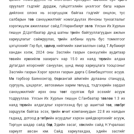
оруулалт гэдгийг дурдаж, гүйцэтгэлийн үнэлгээг багш нарын
дийлэнх олонх нь эсэргүүцэж байгаа гэдгийг онцлон, тус
салбарын төсөв санхүүжилтийг нэмэгдүүлэх Инчоны тунхаглалыг
хэрэгжүүлж ажиллахыг сайд П.Наранбаярт зөвлөв. Улсын Их Хурлын
гишүүн Д.Цогтбаатар дунд шатны төрийн байгууллагуудын ажлын
хариуцлагыг сайжруулах, төрийн албаны хууль бус томилгоог
цэгцлэхийг Гэр бүл, хөдөлмөр, нийгмийн хамгааллын сайд Т.Аубакирт
хандан хэлж, 2024 оны Засгийн газрын санхүүгийн аудитаар
төсвийн ерөнхийлөн захирагч нар 15.0 их наяд төгрөгийн алдаа
дутагдал илэрснийг сануулан, үүнд ямар хариуцлага тооцсоныг
Засгийн газрын Хэрэг эрхлэх газрын дарга С.Бямбацогтоос асуув.
Мөн тэрбээр Баянхонгор, Өвөрхангай аймгийн дулааны станцууд,
сургууль, цэцэрлэг, автозамын зарим төслүүд, тэдгээрийн зардал
санхүүжилтийг ирэх оны төсөвт суулгаж буй эсэхийг асууж
тодрууллаа. Улсын Их Хурлын гишүүн С.Ганбаатар төлөвлөсөн 1.3 их
наяд төгрөгийн алдагдлыг хэрэглээнд бус үр ашигтай төсөл, хөтөлбөрт
зарцуулж байгаа эсэх, төрийн өмчит компаниудын 22.8 их наядын
гадаад, дотоод өр төлбөрийн асуудлыг хэрхэн шийдвэрлэхийг асууж,
Тэргүүн шадар сайд бөгөөд Эдийн засаг, хөгжлийн сайд Н.Учралаас
хариулт авсан юм. Сайд хариулахдаа, эдийн засгийг