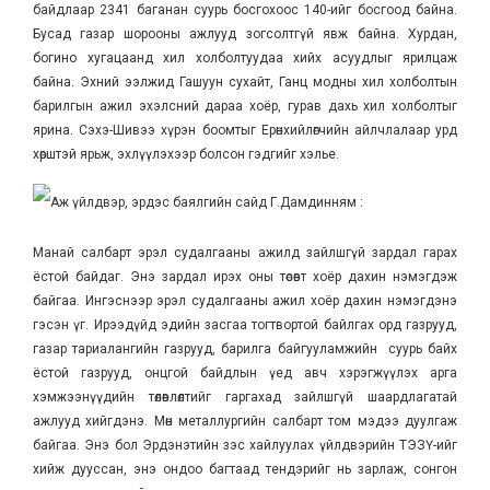
байдлаар 2341 баганан суурь босгохоос 140-ийг босгоод байна.
Бусад газар шорооны ажлууд зогсолтгүй явж байна. Хурдан,
богино хугацаанд хил холболтуудаа хийх асуудлыг ярилцаж
байна. Эхний ээлжид Гашуун сухайт, Ганц модны хил холболтын
барилгын ажил эхэлсний дараа хоёр, гурав дахь хил холболтыг
ярина. Сэхэ-Шивээ хүрэн боомтыг Ерөнхийлөгчийн айлчлалаар урд
хөрштэй ярьж, эхлүүлэхээр болсон гэдгийг хэлье.
Аж үйлдвэр, эрдэс баялгийн сайд Г.Дамдинням :
Манай салбарт эрэл судалгааны ажилд зайлшгүй зардал гарах
ёстой байдаг. Энэ зардал ирэх оны төсөвт хоёр дахин нэмэгдэж
байгаа. Ингэснээр эрэл судалгааны ажил хоёр дахин нэмэгдэнэ
гэсэн үг. Ирээдүйд эдийн засгаа тогтвортой байлгах орд газрууд,
газар тариалангийн газрууд, барилга байгууламжийн суурь байх
ёстой газрууд, онцгой байдлын үед авч хэрэгжүүлэх арга
хэмжээнүүдийн төлөвлөлтийг гаргахад зайлшгүй шаардлагатай
ажлууд хийгдэнэ. Мөн металлургийн салбарт том мэдээ дуулгаж
байгаа. Энэ бол Эрдэнэтийн зэс хайлуулах үйлдвэрийн ТЭЗҮ-ийг
хийж дууссан, энэ ондоо багтаад тендэрийг нь зарлаж, сонгон