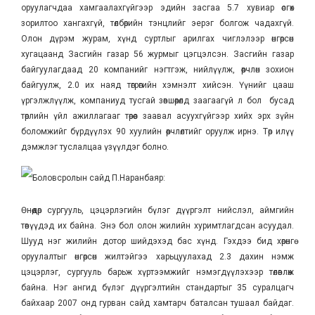
оруулагчдаа хамгаалахгүйгээр эдийн засгаа 5.7 хувиар өсгөх
зорилтоо хангахгүй, төлбөрийн тэнцлийг эерэг болгож чадахгүй.
Олон дүрэм журам, хүнд суртлыг арилгах чиглэлээр өнгөрсөн
хугацаанд Засгийн газар 56 журмыг цэгцэлсэн. Засгийн газар
байгуулагдаад 20 компанийг нэгтгэж, нийлүүлж, өөрчлөн зохион
байгуулж, 2.0 их наяд төгрөгийн хэмнэлт хийсэн. Үүнийг цааш
үргэлжлүүлж, компаниуд тусгай зөвшөөрөлд заагаагүй л бол бусад
төрлийн үйл ажиллагааг төрөөс заавал асуухгүйгээр хийх эрх зүйн
боломжийг бүрдүүлэх 90 хуулийн өөрчлөлтийг оруулж ирнэ. Төр илүү
дэмжлэг туслалцаа үзүүлдэг болно.
Боловсролын сайд П.Наранбаяр:
Өнөөдөр сургууль, цэцэрлэгийн бүлэг дүүргэлт нийслэл, аймгийн
төвүүдэд их байна. Энэ бол олон жилийн хуримтлагдсан асуудал.
Шууд нэг жилийн дотор шийдэхэд бас хүнд. Гэхдээ бид хөрөнгө
оруулалтыг өнгөрсөн жилтэйгээ харьцуулахад 2.3 дахин нэмж
цэцэрлэг, сургууль барьж хүртээмжийг нэмэгдүүлэхээр төлөвлөж
байна. Нэг ангид бүлэг дүүргэлтийн стандартыг 35 суралцагч
байхаар 2007 онд гурван сайд хамтарч баталсан тушаал байдаг.