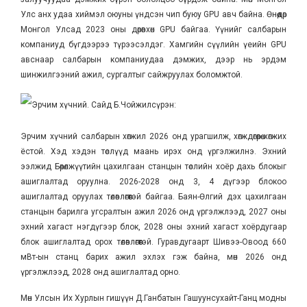
Улс анх удаа хиймэл оюуны үндсэн чип буюу GPU авч байна. Өнөөдөр
Монгол Улсад 2023 оны дөрөвхөн GPU байгаа. Үүнийг салбарын
компаниуд бүгдээрээ түрээсэлдэг. Хамгийн сүүлийн үеийн GPU
авснаар салбарын компаниудаа дэмжих, дээр нь эрдэм
шинжилгээний ажил, сургалтыг сайжруулах боломжтой.
Эрчим хүчний. Сайд Б.Чойжилсүрэн:
Эрчим хүчний салбарын хөгжил 2026 онд урагшилж, хөгждөгөөрөө хөгжих
ёстой. Хэд хэдэн төслүүд маань ирэх онд үргэлжилнэ. Эхний
ээлжид Бөөрөлжүүтийн цахилгаан станцын төслийн хоёр дахь блокыг
ашиглалтад оруулна. 2026-2028 онд 3, 4 дүгээр блокоо
ашиглалтад оруулах төлөвлөгөөтэй байгаа. Баян-Өлгий дэх цахилгаан
станцын барилга угсралтын ажил 2026 онд үргэлжлээд, 2027 оны
эхний хагаст нэгдүгээр блок, 2028 оны эхний хагаст хоёрдугаар
блок ашиглалтад орох төлөвлөгөөтэй. Гуравдугаарт Шивээ-Овоод 660
мВт-ын станц барих ажил эхлэх гэж байна, мөн 2026 онд
үргэлжлээд, 2028 онд ашиглалтад орно.
Мөн Улсын Их Хурлын гишүүн Д.Ганбатын Гашуунсухайт-Ганц модны