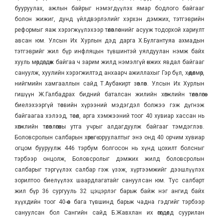
бууруулах, ажлын байрыг нэмэгдүүлэх ямар бодлого байгааг
болон жижиг, дунд үйлдвэрлэлийг хэрхэн дэмжих, тэтгэврийн
реформыг яаж хэрэгжүүлэхээр төлөвлөснийг асууж тодорхой хариулт
авсан юм. Улсын Их Хурлын дэд дарга Х.Булгантуяа ахмадын
тэтгэврийг жил бүр инфляцын түвшинтэй уялдуулан нэмж байх
хууль мөрдөгдөж байгаа ч зарим жилд нэмэлгүй өнжих явдал байгааг
сануулж, хуулийн хэрэгжилтэд анхаарч ажиллахыг Гэр бүл, хөдөлмөр,
нийгмийн хамгааллын сайд Т.Аубакирт зөвлөв. Улсын Их Хурлын
гишүүн Ж.Галбадрах бидний баталсан жилийн хөгжлийн төлөвлөгөө
биелэхээргүй төсвийн хүрээний мэдэгдэл болжээ гэж дүгнэж
байгаагаа хэлээд, төсөл, арга хэмжээний тоог 40 хувиар хассан нь
хөгжлийн төлөвлөгөөны утга учрыг алдагдуулж байгааг тэмдэглэв.
Боловсролын салбарын хөрөнгө оруулалтыг энэ онд 40 орчим хувиар
огцом бууруулж 446 тэрбум болгосон нь хүнд цохилт болсныг
тэрбээр онцолж, Боловсролыг дэмжих жилд боловсролын
салбарыг тэргүүлэх салбар гэж үзэж, хүртээмжийг дээшлүүлэх
зорилтоо биелүүлэх шаардлагатайг сануулсан юм. Тус салбарт
жил бүр 36 сургууль 32 цэцэрлэг барьж байж нэг ангид байх
хүүхдийн тоог 40-өөс бага түвшинд барьж чадна гэдгийг тэрбээр
сануулсан бол Сангийн сайд Б.Жавхлан их өгөгдөлд суурилан