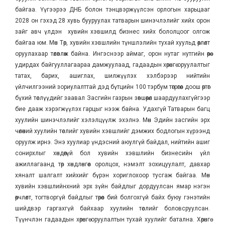
байгаа. Үүгээрээ ДНБ болон тэнцвэржүүлсэн орлогын харьцааг
2028 он гэхэд 28 хувь бууруулах татварын шинэчлэлийг хийх орон
зайг авч үлдэн хувийн хэвшилд бизнес хийх бололцоог олгож
байгаа юм. Мөн Төр, хувийн хэвшлийн түншлэлийн тухай хуульд өөрлөлт
оруулахаар төлөвлөж байна. Ингэснээр аймаг, орон нутаг нутгийн өөрөө
удирдах байгууллагаараа дамжуулаад, гадаадын хөрөнгө оруулалтыг
татах, барих, ашиглах, шилжүүлэх хэлбэрээр нийтийн
үйлчилгээний зориулалттай дэд бүтцийн 100 тэрбум төгрөгөөс доош өртөг
бүхий төслүүдийг заавал Засгийн газрын зөвшөөрөл шаардуулахгүйгээр
бие дааж хэрэгжүүлэх гарцыг нээж байна. Удахгүй Татварын багц
хуулийн шинэчлэлийг хэлэлцүүлж эхэлнэ. Мөн Эдийн засгийн эрх
чөлөөний хуулийн төслийг хувийн хэвшлийг дэмжих бодлогын хүрээнд
оруулж ирнэ. Энэ хуулиар үндэсний аюулгүй байдал, нийтийн ашиг
сонирхлыг хөндөөгүй бол хувийн хэвшлийн бизнесийн үйл
ажиллагаанд төр хөндлөнгөөс оролцох, нэмэлт зохицуулалт, давхар
хяналт шалгалт хийхийг бүрэн хориглохоор тусгаж байгаа. Мөн
хувийн хэвшлийнхний эрх зүйн байдлыг дордуулсан ямар нэгэн
өөрчлөлт, тогтворгүй байдлыг төрөөс бий болгохгүй байх буюу гэнэтийн
шийдвэр гаргахгүй байхаар хуулийн төслийг боловсруулсан.
Түүнчлэн гадаадын хөрөнгө оруулалтын тухай хуулийг батална. Хөрөнгө