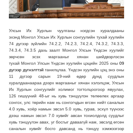
Улсын Их Хурлын чуулганы нэгдсэн хуралдааны
эхэнд Монгол Улсын Их Хурлын сонгуулийн тухай хуулийн
74 дүгээр зүйлийн 74.2.2, 74.2.3, 74.2.4, 74.3.2, 74.3.3,
74.3.4, 74.3.5 дахь заалт Монгол Улсын Үндсэн хуулийг
зөрчсөн эсэх маргааныг хянан шийдвэрлэсэн
тухай Монгол Улсын Үндсэн хуулийн цэцийн 2025 оны
09
дүгээр дүгнэлттэй
танилцлаа. Үндсэн хуулийн цэц энэ оны
11 дүгээр сарын 19-ний өдөр дунд суудлын
хуралдаанаараа дээрх маргааныг хянан хэлэлцэж, Улсын
Их Хурлын сонгуулийг холимог тогтолцоогоор явуулах,
126 гишүүний 48-ыг нь хувь тэнцүүлэн төлөөлөх аргаар
сонгох, улс төрийн нам нь сонгогчдын өгсөн нийт саналын
4.0 хувь, хоёр намын эвсэл 5.0 хувь, гурав, эсхүл түүнээс
дээш намын эвсэл 7.0 хувийг авсан тохиолдолд суудлыг
хувь тэнцүүлэн авах, уг босгыг даваагүй нам, эвсэлд өгсөн
саналын хувийг босго давсанд нь тэнцүү хэмжээгээр