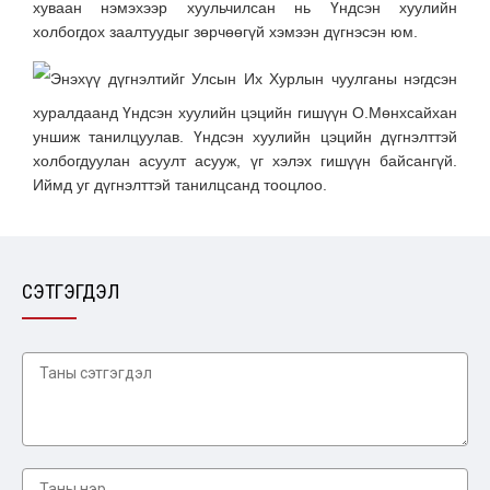
хуваан нэмэхээр хуульчилсан нь Үндсэн хуулийн
холбогдох заалтуудыг зөрчөөгүй хэмээн дүгнэсэн юм.
Энэхүү дүгнэлтийг Улсын Их Хурлын чуулганы нэгдсэн
хуралдаанд Үндсэн хуулийн цэцийн гишүүн О.Мөнхсайхан
уншиж танилцуулав. Үндсэн хуулийн цэцийн дүгнэлттэй
холбогдуулан асуулт асууж, үг хэлэх гишүүн байсангүй.
Иймд уг дүгнэлттэй танилцсанд тооцлоо.
СЭТГЭГДЭЛ