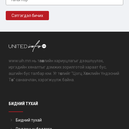
www.uih.mn нь төлөөллийн хариуцлагыг дээшлүүлэх,
иргэдийн хяналтыг дэмжих зорилготой хараат бус,
ашгийн бус талбар юм. Уг төслийг "Цогц Хөгжлийн Үндэсний
Төв" санаачлан, хэрэгжүүлж байна.
БИДНИЙ ТУХАЙ
Бидний тухай
Редакцын бодлого