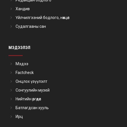
Хандив
Үйлчилгээний бодлого, нөхцөл
Судалгааны сан
МЭДЭЭЛЭЛ
Мэдээ
Factcheck
Онцлох үзүүлэлт
Сонгуулийн музей
Нийтийн өргөдөл
Батлагдсан хууль
Ирц