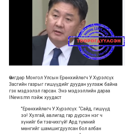
Өчигдөр Монгол Улсын Ерөнхийлөгч У.Хүрэлсүх
Засгийн газрыг гишүүдийг дуудан уулзаж байна
гэх мэдээлэл гарсан. Энэ мэдээллийн дараа
INews.mn пэйж хуудаст
"Ерөнхийлөгч У.Хүрэлсүх: “Сайд, гишүүд
ээ! Хулгай, авлигад гар дүрсэн нэг ч
хүнийг би тэвчихгүй! Ард түмний
мөнгийг шамшигдуулсан бол албан