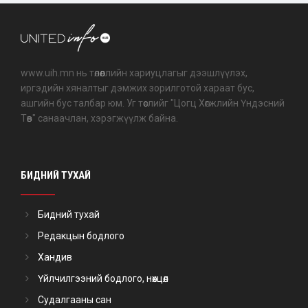
www.uih.mn нь төлөөллийн хариуцлагыг дээшлүүлэх,
иргэдийн хяналтыг дэмжих зорилготой хараат бус,
ашгийн бус талбар юм. Уг төслийг "Цогц Хөгжлийн Үндэсний
Төв" санаачлан, хэрэгжүүлж байна.
БИДНИЙ ТУХАЙ
Бидний тухай
Редакцын бодлого
Хандив
Үйлчилгээний бодлого, нөхцөл
Судалгааны сан