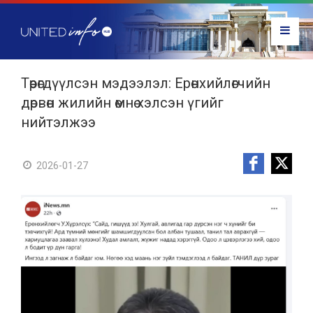
Төөрөгдүүлсэн мэдээлэл: Ерөнхийлөгчийн
дөрвөн жилийн өмнө хэлсэн үгийг
нийтэлжээ
2026-01-27