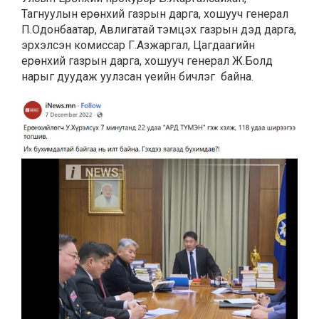
Тагнуулын ерөнхий газрын дарга, хошууч генерал
П.Одонбаатар, Авлигатай тэмцэх газрын дэд дарга,
эрхэлсэн комиссар Г.Азжаргал, Цагдаагийн
ерөнхий газрын дарга, хошууч генерал Ж.Болд
нарыг дуудаж уулзсан үеийн бичлэг байна.