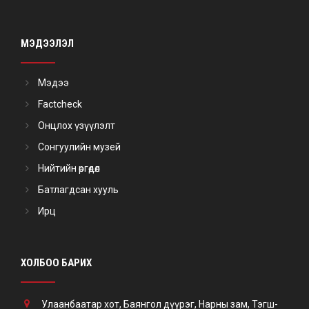
МЭДЭЭЛЭЛ
Мэдээ
Factcheck
Онцлох үзүүлэлт
Сонгуулийн музей
Нийтийн өргөдөл
Батлагдсан хууль
Ирц
ХОЛБОО БАРИХ
Улаанбаатар хот, Баянгол дүүрэг, Нарны зам, Тэгш-