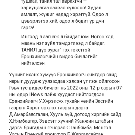
тушаал, танил тал аврахгүй —
хариуцлагаа заавал хүлээнэ! Худал
амлалт, жүжиг надад хэрэггүй. Одоо л
цэвэрлэгээ хий, одоо л бодит үр дүн
гарга!
Ингээд л загнаж л байдаг юм. Нөгөө хэд
маань нэг зүйл тэмдэглээд л байдаг.
ТАНИЛ дүр зураг" гэх тексттэй
Ерөнхийлөгчийн видео бичлэгийг
нийтэлсэн.
Үүнийг ихэнх хүмүүс Ерөнхийлөгч өчигдөр сайд
нарыг дуудаж уулзахдаа хэлсэн үг гэж ойлгосон.
Гэвч тус видео бичлэг нь 2022 оны 12-р сарын 07-
ны өдөр INews пэйж хуудаст нийтлэгдсэн
Ерөнхийлөгч У.Хүрэлсүх тухайн үеийн Засгийн
газрын Хэрэг эрхлэх газрын дарга
Д.Амарбаясгалан, Хууль зүй, дотоод хэргийн сайд
Х.Нямбаатар, Зэвсэгт хүчний Жанжин штабын
дарга, бригадын генерал С.Ганбямба, Монгол
Улсын Ерөнхий прокурор Б.Жаргалсайхан,