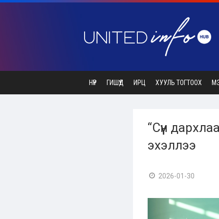
НҮҮР
ГИШҮҮД
ИРЦ
ХУУЛЬ ТОГТООХ
М
“Сүүн дархл
эхэллээ
2026-01-30