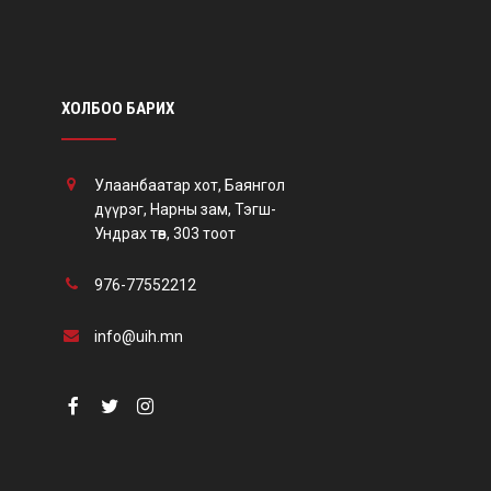
ХОЛБОО БАРИХ
Улаанбаатар хот, Баянгол
дүүрэг, Нарны зам, Тэгш-
Ундрах төв, 303 тоот
976-77552212
info@uih.mn