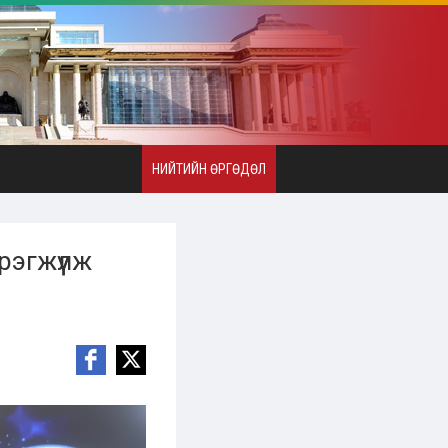
НИЙТИЙН ӨРГӨДӨЛ
рэгжүүлж