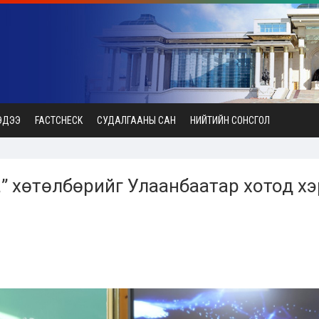
ЭДЭЭ
FACTCHECK
СУДАЛГААНЫ САН
НИЙТИЙН СОНСГОЛ
аа” хөтөлбөрийг Улаанбаатар хотод хэ