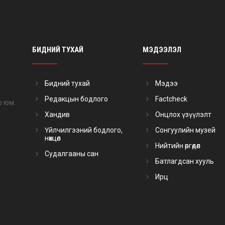
БИДНИЙ ТУХАЙ
МЭДЭЭЛЭЛ
Бидний тухай
Мэдээ
Редакцын бодлого
Factcheck
р юм.
Хандив
Онцлох үзүүлэлт
Үйлчилгээний бодлого,
Сонгуулийн музей
нөхцөл
Нийтийн өргөдөл
Судалгааны сан
Батлагдсан хууль
Ирц