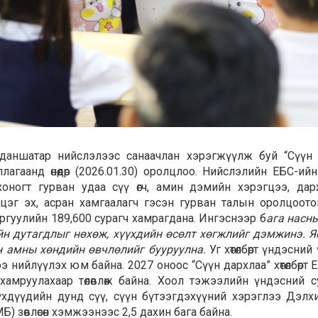
нданшатар нийслэлээс санаачлан хэрэгжүүлж буй “Сүүн да
агаанд өнөөдөр (2026.01.30) оролцлоо.
Нийслэлийн ЕБС-ийн
хоногт гурван удаа сүү өгч, амин дэмийн хэрэгцээ, да
эцэг эх, асран хамгаалагч гэсэн гурван талын оролцоот
 сургуулийн 189,600 сурагч хамрагдана. Ингэснээр б
ага насн
йн дутагдлыг нөхөж, хүүхдийн өсөлт хөгжлийг дэмжинэ. 
н амны хөндийн өвчлөлийг бууруулна.
Уг хөтөлбөрт үндэсни
э нийлүүлэх юм байна. 2027 оноос “Сүүн дархлаа” хөтөлбөрт 
хамруулахаар төлөвлөж байна.
Хоол тэжээлийн үндэсний с
үхдүүдийн дунд сүү, сүүн бүтээгдэхүүний хэрэглээ Дэлх
) зөвлөсөн хэмжээнээс 2,5 дахин бага байна.