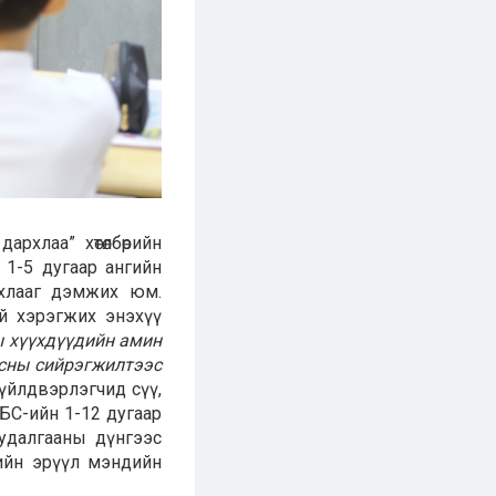
рхлаа” хөтөлбөрийн
 1-5 дугаар ангийн
рхлааг дэмжих юм.
ой хэрэгжих энэхүү
ы хүүхдүүдийн амин
Ясны сийрэгжилтээс
й үйлдвэрлэгчид сүү,
ЕБС-ийн 1-12 дугаар
удалгааны дүнгээс
ийн эрүүл мэндийн