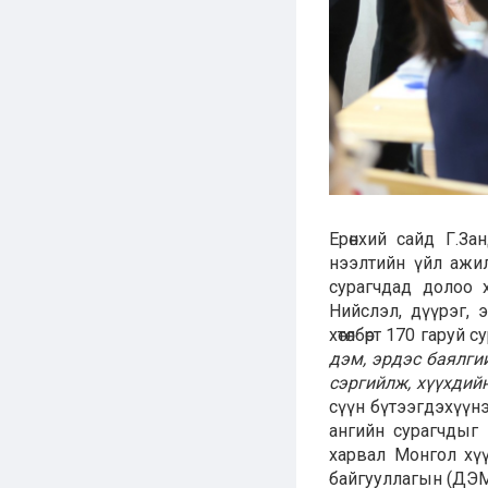
Ерөнхий сайд Г.За
нээлтийн үйл ажилл
сурагчдад долоо 
Нийслэл, дүүрэг, 
хөтөлбөрт 170 гаруй
дэм, эрдэс баялги
сэргийлж, хүүхдий
сүүн бүтээгдэхүүнэ
ангийн сурагчдыг 
харвал Монгол хү
байгууллагын (ДЭМБ