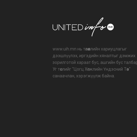
www.uih.mn нь төлөөллийн хариуцлагыг
дээшлүүлэх, иргэдийн хяналтыг дэмжих
зорилготой хараат бус, ашгийн бус талба
Уг төслийг "Цогц Хөгжлийн Үндэсний Төв"
санаачлан, хэрэгжүүлж байна.