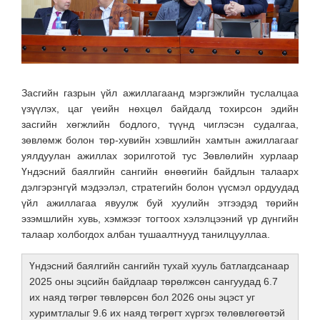
Засгийн газрын үйл ажиллагаанд мэргэжлийн туслалцаа
үзүүлэх, цаг үеийн нөхцөл байдалд тохирсон эдийн
засгийн хөгжлийн бодлого, түүнд чиглэсэн судалгаа,
зөвлөмж болон төр-хувийн хэвшлийн хамтын ажиллагааг
уялдуулан ажиллах зорилготой тус Зөвлөлийн хурлаар
Үндэсний баялгийн сангийн өнөөгийн байдлын талаарх
дэлгэрэнгүй мэдээлэл, стратегийн болон үүсмэл ордуудад
үйл ажиллагаа явуулж буй хуулийн этгээдэд төрийн
эзэмшлийн хувь, хэмжээг тогтоох хэлэлцээний үр дүнгийн
талаар холбогдох албан тушаалтнууд танилцууллаа.
Үндэсний баялгийн сангийн тухай хууль батлагдсанаар
2025 оны эцсийн байдлаар төрөлжсөн сангуудад 6.7
их наяд төгрөг төвлөрсөн бол 2026 оны эцэст уг
хуримтлалыг 9.6 их наяд төгрөгт хүргэх төлөвлөгөөтэй