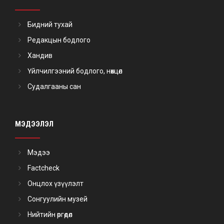
Бидний тухай
Редакцын бодлого
Хандив
Үйлчилгээний бодлого, нөхцөл
Судалгааны сан
МЭДЭЭЛЭЛ
Мэдээ
Factcheck
Онцлох үзүүлэлт
Сонгуулийн музей
Нийтийн өргөдөл