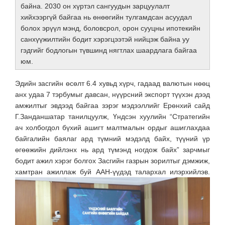
байна. 2030 он хүртэл сангуудын зарцуулалт
хийхээргүй байгаа нь өнөөгийн тулгамдсан асуудал
болох эрүүл мэнд, боловсрол, орон сууцны ипотекийн
санхүүжилтийн бодит хэрэгцээтэй нийцэж байна уу
гэдгийг бодлогын түвшинд нягтлах шаардлага байгаа
юм.
Эдийн засгийн өсөлт 6.4 хувьд хүрч, гадаад валютын нөөц
анх удаа 7 тэрбумыг давсан, нүүрсний экспорт түүхэн дээд
амжилтыг эвдээд байгаа зэрэг мэдээллийг Ерөнхий сайд
Г.Занданшатар танилцуулж, Үндсэн хуулийн “Стратегийн
ач холбогдол бүхий ашигт малтмалын ордыг ашиглахдаа
байгалийн баялаг ард түмний мэдэлд байх, түүний үр
өгөөжийн дийлэнх нь ард түмэнд ногдож байх” зарчмыг
бодит ажил хэрэг болгох Засгийн газрын зорилтыг дэмжиж,
хамтран ажиллаж буй ААН-үүдэд талархал илэрхийлэв.