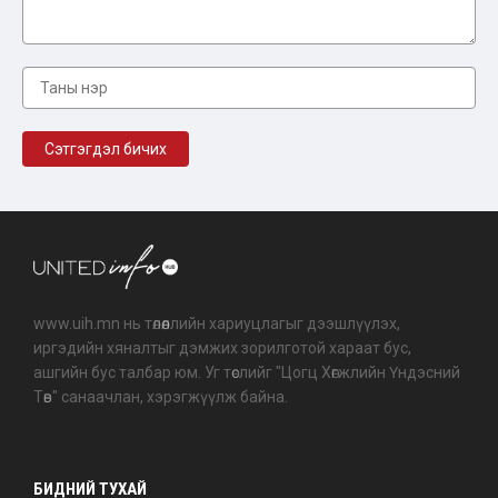
www.uih.mn нь төлөөллийн хариуцлагыг дээшлүүлэх,
иргэдийн хяналтыг дэмжих зорилготой хараат бус,
ашгийн бус талбар юм. Уг төслийг "Цогц Хөгжлийн Үндэсний
Төв" санаачлан, хэрэгжүүлж байна.
БИДНИЙ ТУХАЙ