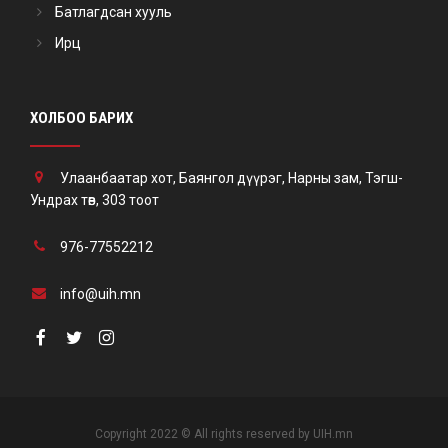
Батлагдсан хууль
Ирц
ХОЛБОО БАРИХ
Улаанбаатар хот, Баянгол дүүрэг, Нарны зам, Тэгш-
Ундрах төв, 303 тоот
976-77552212
info@uih.mn
Copyright 2022 © All rights reserved by UIH.mn