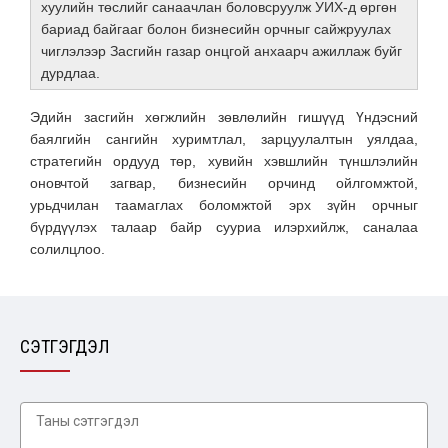
хуулийн төслийг санаачлан боловсруулж УИХ-д өргөн
бариад байгааг болон бизнесийн орчныг сайжруулах
чиглэлээр Засгийн газар онцгой анхаарч ажиллаж буйг
дурдлаа.
Эдийн засгийн хөгжлийн зөвлөлийн гишүүд Үндэсний
баялгийн сангийн хуримтлал, зарцуулалтын уялдаа,
стратегийн ордууд төр, хувийн хэвшлийн түншлэлийн
оновчтой загвар, бизнесийн орчинд ойлгомжтой,
урьдчилан таамаглах боломжтой эрх зүйн орчныг
бүрдүүлэх талаар байр сууриа илэрхийлж, саналаа
солилцлоо.
СЭТГЭГДЭЛ