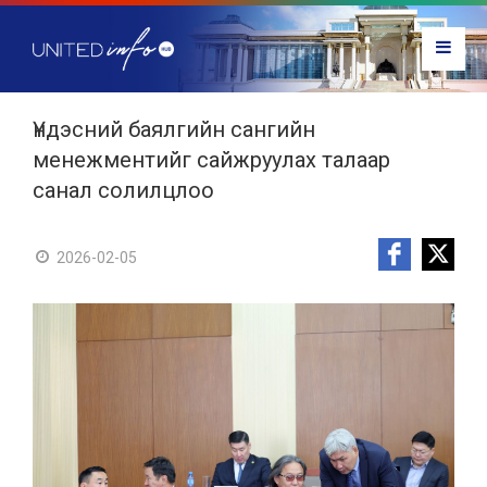
Үндэсний баялгийн сангийн
менежментийг сайжруулах талаар
санал солилцлоо
2026-02-05