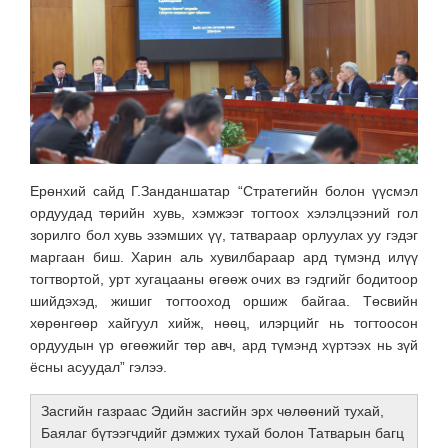
Ерөнхий сайд Г.Занданшатар “Стратегийн болон үүсмэл
ордуудад төрийн хувь, хэмжээг тогтоох хэлэлцээний гол
зорилго бол хувь эзэмших үү, татвараар орлуулах уу гэдэг
маргаан биш. Харин аль хувилбараар ард түмэнд илүү
тогтвортой, урт хугацааны өгөөж очих вэ гэдгийг бодитоор
шийдэхэд, жишиг тогтооход оршиж байгаа. Төсвийн
хөрөнгөөр хайгуул хийж, нөөц, илэрцийг нь тогтоосон
ордуудын үр өгөөжийг төр авч, ард түмэнд хүртээх нь зүй
ёсны асуудал” гэлээ.
Засгийн газраас Эдийн засгийн эрх чөлөөний тухай,
Баялаг бүтээгчдийг дэмжих тухай болон Татварын багц