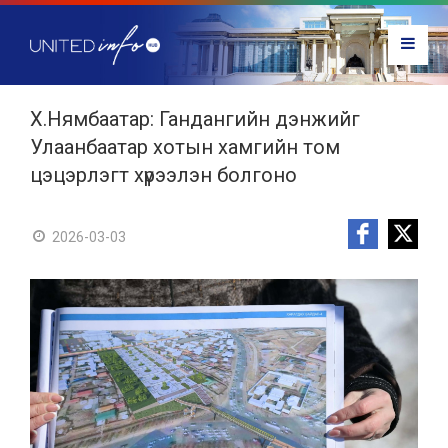
Х.Нямбаатар: Гандангийн дэнжийг
Улаанбаатар хотын хамгийн том
цэцэрлэгт хүрээлэн болгоно
2026-03-03