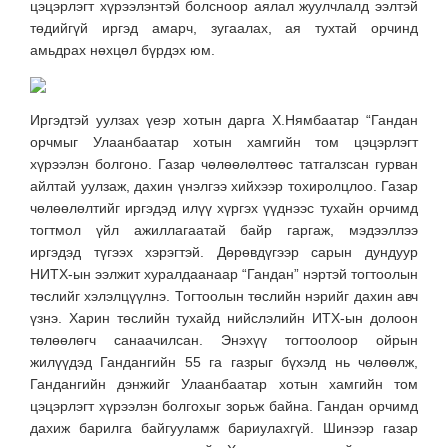
цэцэрлэгт хүрээлэнтэй болсноор аялал жуулчлалд ээлтэй
төдийгүй иргэд амарч, зугаалах, ая тухтай орчинд
амьдрах нөхцөл бүрдэх юм.
Иргэдтэй уулзах үеэр хотын дарга Х.Нямбаатар “Гандан
орчмыг Улаанбаатар хотын хамгийн том цэцэрлэгт
хүрээлэн болгоно. Газар чөлөөлөлтөөс татгалзсан гурван
айлтай уулзаж, дахин үнэлгээ хийхээр тохиролцлоо. Газар
чөлөөлөлтийг иргэдэд илүү хүргэх үүднээс тухайн орчимд
тогтмол үйл ажиллагаатай байр гаргаж, мэдээллээ
иргэдэд түгээх хэрэгтэй. Дөрөвдүгээр сарын дундуур
НИТХ-ын ээлжит хуралдаанаар “Гандан” нэртэй тогтоолын
төслийг хэлэлцүүлнэ. Тогтоолын төслийн нэрийг дахин авч
үзнэ. Харин төслийн тухайд нийслэлийн ИТХ-ын долоон
төлөөлөгч санаачилсан. Энэхүү тогтоолоор ойрын
жилүүдэд Гандангийн 55 га газрыг бүхэлд нь чөлөөлж,
Гандангийн дэнжийг Улаанбаатар хотын хамгийн том
цэцэрлэгт хүрээлэн болгохыг зорьж байна. Гандан орчимд
дахиж барилга байгууламж бариулахгүй. Шинээр газар