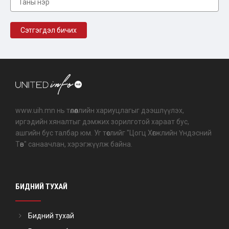
www.uih.mn нь төлөөллийн хариуцлагыг дээшлүүлэх,
иргэдийн хяналтыг дэмжих зорилготой хараат бус,
ашгийн бус талбар юм. Уг төслийг "Цогц Хөгжлийн Үндэсний
Төв" санаачлан, хэрэгжүүлж байна.
БИДНИЙ ТУХАЙ
Бидний тухай