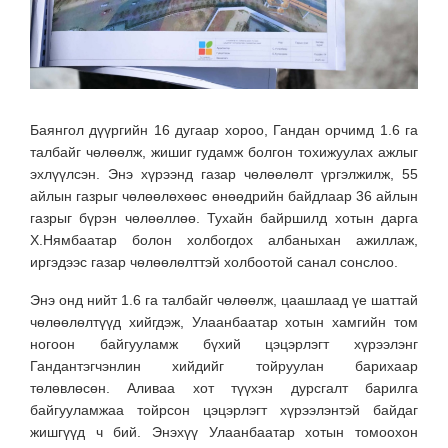
Баянгол дүүргийн 16 дугаар хороо, Гандан орчимд 1.6 га
талбайг чөлөөлж, жишиг гудамж болгон тохижуулах ажлыг
эхлүүлсэн. Энэ хүрээнд газар чөлөөлөлт үргэлжилж, 55
айлын газрыг чөлөөлөхөөс өнөөдрийн байдлаар 36 айлын
газрыг бүрэн чөлөөллөө. Тухайн байршилд хотын дарга
Х.Нямбаатар болон холбогдох албаныхан ажиллаж,
иргэдээс газар чөлөөлөлттэй холбоотой санал сонслоо.
Энэ онд нийт 1.6 га талбайг чөлөөлж, цаашлаад үе шаттай
чөлөөлөлтүүд хийгдэж, Улаанбаатар хотын хамгийн том
ногоон байгууламж бүхий цэцэрлэгт хүрээлэнг
Гандантэгчэнлин хийдийг тойруулан барихаар
төлөвлөсөн. Аливаа хот түүхэн дурсгалт барилга
байгууламжаа тойрсон цэцэрлэгт хүрээлэнтэй байдаг
жишгүүд ч бий. Энэхүү Улаанбаатар хотын томоохон