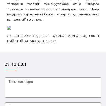
тогтоолын төслийг танилцуулахаас өмнө иргэдээс
тогтоолын төсөлтэй холбоотой саналуудыг авна. Ямар
цэцэрлэгт хүрээлэнтэй болох талаар иргэд саналаа өгөх
нь нээлттэй” гэсэн юм.
ЭХ СУРВАЛЖ: НЗДТГ-ЫН ХЭВЛЭЛ МЭДЭЭЛЭЛ, ОЛОН
НИЙТТЭЙ ХАРИЛЦАХ ХЭЛТЭС
СЭТГЭГДЭЛ