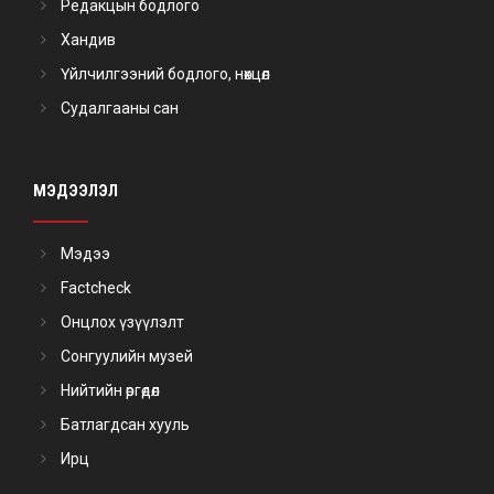
Редакцын бодлого
Хандив
Үйлчилгээний бодлого, нөхцөл
Судалгааны сан
МЭДЭЭЛЭЛ
Мэдээ
Factcheck
Онцлох үзүүлэлт
Сонгуулийн музей
Нийтийн өргөдөл
Батлагдсан хууль
Ирц