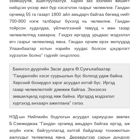
эзэмшүүлж, ашиглуулахгүй. Харин зах зээлийн жишигт
нийцсэн үнээр жил бүр хэсэгчлэн газрыг чөлөөлнө. Гандан
орчимд 55 га газарт 1800 айл амьдарч байгаа бөгөөд нийт
700-800 нэгж талбарыг бүхэлд нь чөлөөлнө. Гандан
тойрсон худалдаа, үйлчилгээний төвүүд ч мөн газар
чөлөөлөлтөд хамарна. Гэхдээ иргэдэд урьдаас мэдээлэл
өгч газрыг чөлөөлөөд явна. Гандан орчим ирэх жилүүдэд
Улаанбаатар хотын нэрийн хуудас болсон цэцэрлэгт
хүрээлэн болно” гэдгийг онцоллоо.
Баянгол дүүргийн Засаг дарга Ө.Сумъяабаатар
“Гандангийн хэсэг суурьшлын бүс болоод удаж байна.
Хөрсний бохирдол зэрэг асуудал ихтэй бүс. Иргэд
газар чөлөөлөлтийг дэмжиж байгаа. Эхнээсээ
зөвшилцөлд хүрээд явж байна. Иргэдэд мэдээлэл
хүргэхэд анхаарч ажиллана” гэлээ.
НЗД-ын Нийгмийн бодлогын асуудал хариуцсан зөвлөх
Б.Сэмжидмаа “Гандан орчимд амьдарч байгаа иргэд, аж
ахуйн нэгж, байгууллагад ээлтэй байдлаар тохижилтын
ажлуудыг төлөвлөөд явна. Дөрөвдүгээр сарын дундуур