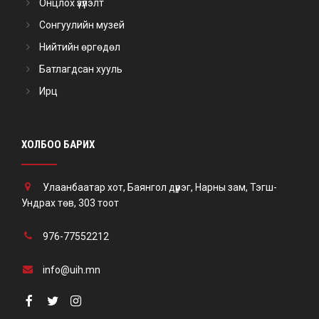
Онцлох үзүүлэлт
Сонгуулийн музей
Нийтийн өргөдөл
Батлагдсан хууль
Ирц
ХОЛБОО БАРИХ
Улаанбаатар хот, Баянгол дүүрэг, Нарны зам, Тэгш-
Ундрах төв, 303 тоот
976-77552212
info@uih.mn