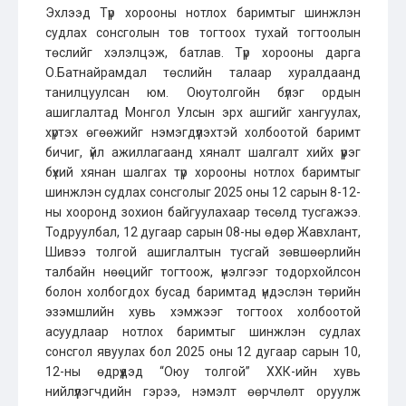
Эхлээд Түр хорооны нотлох баримтыг шинжлэн
судлах сонсголын тов тогтоох тухай тогтоолын
төслийг хэлэлцэж, батлав. Түр хорооны дарга
О.Батнайрамдал төслийн талаар хуралдаанд
танилцуулсан юм. Оюутолгойн бүлэг ордын
ашиглалтад Монгол Улсын эрх ашгийг хангуулах,
хүртэх өгөөжийг нэмэгдүүлэхтэй холбоотой баримт
бичиг, үйл ажиллагаанд хяналт шалгалт хийх үүрэг
бүхий хянан шалгах түр хорооны нотлох баримтыг
шинжлэн судлах сонсголыг 2025 оны 12 сарын 8-12-
ны хооронд зохион байгуулахаар төсөлд тусгажээ.
Тодруулбал, 12 дугаар сарын 08-ны өдөр Жавхлант,
Шивээ толгой ашиглалтын тусгай зөвшөөрлийн
талбайн нөөцийг тогтоож, үнэлгээг тодорхойлсон
болон холбогдох бусад баримтад үндэслэн төрийн
эзэмшлийн хувь хэмжээг тогтоох холбоотой
асуудлаар нотлох баримтыг шинжлэн судлах
сонсгол явуулах бол 2025 оны 12 дугаар сарын 10,
12-ны өдрүүдэд “Оюу толгой” ХХК-ийн хувь
нийлүүлэгчдийн гэрээ, нэмэлт өөрчлөлт оруулж