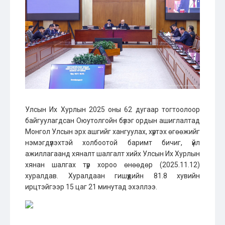
Улсын Их Хурлын 2025 оны 62 дугаар тогтоолоор
байгуулагдсан Оюутолгойн бүлэг ордын ашиглалтад
Монгол Улсын эрх ашгийг хангуулах, хүртэх өгөөжийг
нэмэгдүүлэхтэй холбоотой баримт бичиг, үйл
ажиллагаанд хяналт шалгалт хийх Улсын Их Хурлын
хянан шалгах түр хороо өнөөдөр (2025.11.12)
хуралдав. Хуралдаан гишүүдийн 81.8 хувийн
ирцтэйгээр 15 цаг 21 минутад эхэллээ.