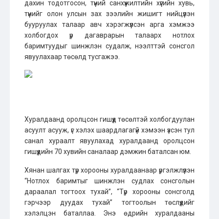
дахин тодотгосон, түүний санхүүжилтийн хүүгийн хувь,
түүнийг олон улсын зах зээлийн жишигт нийцүүлэн
бууруулах талаар авч хэрэгжүүлсэн арга хэмжээ
холбогдох үр дагаврарын талаарх нотлох
баримтуудыг шинжлэн судалж, нээлттэй сонсгол
явуулахаар төсөлд тусгажээ.
Хуралдаанд оролцсон гишүүд төсөлтэй холбогдуулан
асуулт асууж, үг хэлэх шаардлагагүй хэмээн үзсэн тул
санал хураалт явуулахад хуралдаанд оролцсон
гишүүдийн 70 хувийн саналаар дэмжин баталсан юм.
Хянан шалгах түр хорооны хуралдаанаар үргэлжлүүлэн
“Нотлох баримтыг шинжлэн судлах сонсголын
дараалал тогтоох тухай”, “Түр хорооны сонсголд
гэрчээр дуудах тухай” тогтоолын төслүүдийг
хэлэлцэн баталлаа. Энэ өдрийн хуралдааны