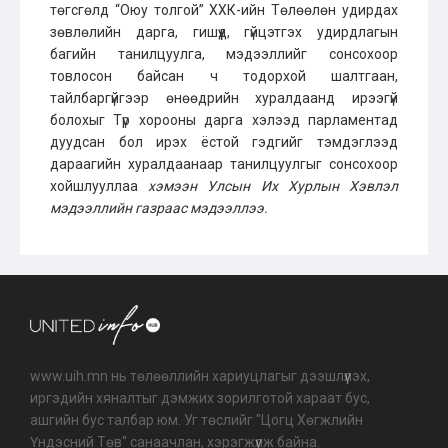
төгсгөлд “Оюу толгой” ХХК-ийн Төлөөлөн удирдах
зөвлөлийн дарга, гишүүд, гүйцэтгэх удирдлагын
багийн танилцуулга, мэдээллийг сонсохоор
товлосон байсан ч тодорхой шалтгаан,
тайлбаргүйгээр өнөөдрийн хуралдаанд ирээгүй
болохыг Түр хорооны дарга хэлээд парламентад
дуудсан бол ирэх ёстой гэдгийг тэмдэглээд
дараагийн хуралдаанаар танилцуулгыг сонсохоор
хойшлууллаа
хэмээн Улсын Их Хурлын Хэвлэл
мэдээллийн газраас мэдээллээ.
www.uih.mn нь төлөөллийн хариуцлагыг дээшлүүлэх,
иргэдийн хяналтыг дэмжих зорилготой хараат бус,
ашгийн бус талбар юм. Уг төслийг "Цогц Хөгжлийн
Үндэсний Төв" санаачлан, хэрэгжүүлж байна.