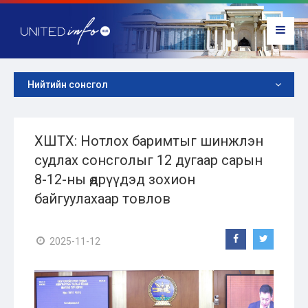
Нийтийн сонсгол
ХШТХ: Нотлох баримтыг шинжлэн
судлах сонсголыг 12 дугаар сарын
8-12-ны өдрүүдэд зохион
байгуулахаар товлов
2025-11-12