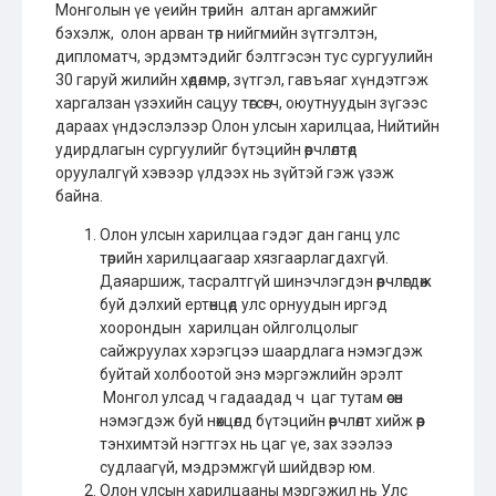
Монголын үе үеийн төрийн алтан аргамжийг
бэхэлж, олон арван төр нийгмийн зүтгэлтэн,
дипломатч, эрдэмтэдийг бэлтгэсэн тус сургуулийн
30 гаруй жилийн хөдөлмөр, зүтгэл, гавъяаг хүндэтгэж
харгалзан үзэхийн сацуу төгсөгч, оюутнуудын зүгээс
дараах үндэслэлээр Олон улсын харилцаа, Нийтийн
удирдлагын сургуулийг бүтэцийн өөрчлөлтөд
оруулалгүй хэвээр үлдээх нь зүйтэй гэж үзэж
байна.
Олон улсын харилцаа гэдэг дан ганц улс
төрийн харилцаагаар хязгаарлагдахгүй.
Даяаршиж, тасралтгүй шинэчлэгдэн өөрчлөгдөж
буй дэлхий ертөнцөд улс орнуудын иргэд
хоорондын харилцан ойлголцолыг
сайжруулах хэрэгцээ шаардлага нэмэгдэж
буйтай холбоотой энэ мэргэжлийн эрэлт
Монгол улсад ч гадаадад ч цаг тутам өсөн
нэмэгдэж буй нөхцөлд бүтэцийн өөрчлөлт хийж өөр
тэнхимтэй нэгтгэх нь цаг үе, зах зээлээ
судлаагүй, мэдрэмжгүй шийдвэр юм.
Олон улсын харилцааны мэргэжил нь Улс