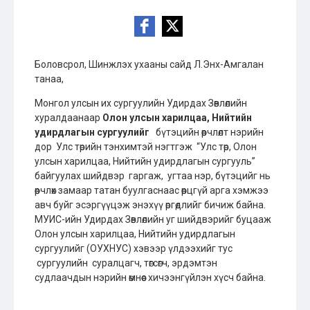
Боловсрол, Шинжлэх ухааны сайд Л.Энх-Амгалан
танаа,
Монгол улсын их сургуулийн Удирдах Зөвлөлийн
хуралдаанаар
Олон улсын харилцаа, Нийтийн
удирдлагын сургуулийг
бүтэцийн өөрчлөлт нэрийн
дор Улс төрийн тэнхимтэй нэгтгэж “Улс төр, Олон
улсын харилцаа, Нийтийн удирдлагын сургууль”
байгуулах шийдвэр гаргаж, угтаа нэр, бүтэцийг нь
өөрчлөх замаар татан буулгаснаас өөрцгүй арга хэмжээ
авч буйг эсэргүүцэж энэхүү өргөдлийг бичиж байна.
МУИС-ийн Удирдах Зөвлөлийн уг шийдвэрийг буцааж
Олон улсын харилцаа, Нийтийн удирдлагын
сургуулийг (ОУХНУС) хэвээр үлдээхийг тус
сургуулийн суралцагч, төгсөгч, эрдэмтэн
судлаачдын нэрийн өмнөөс хичээнгүйлэн хүсч байна.