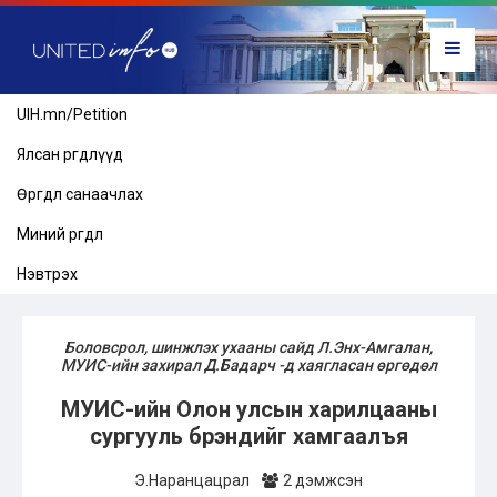
UIH.mn/Petition
Ялсан өргөдлүүд
Өргөдөл санаачлах
Миний өргөдөл
Нэвтрэх
Боловсрол, шинжлэх ухааны сайд Л.Энх-Амгалан,
МУИС-ийн захирал Д.Бадарч -д хаягласан өргөдөл
МУИС-ийн Олон улсын харилцааны
сургууль брэндийг хамгаалъя
Э.Наранцацрал
2 дэмжсэн