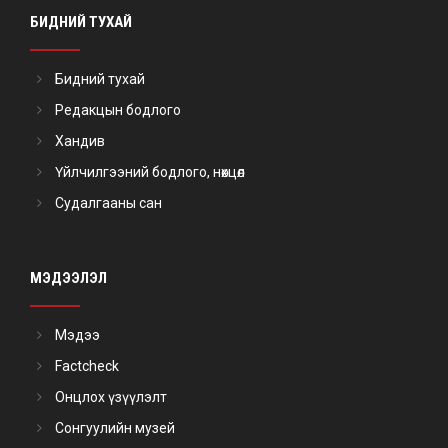
БИДНИЙ ТУХАЙ
Бидний тухай
Редакцын бодлого
Хандив
Үйлчилгээний бодлого, нөхцөл
Судалгааны сан
МЭДЭЭЛЭЛ
Мэдээ
Factcheck
Онцлох үзүүлэлт
Сонгуулийн музей