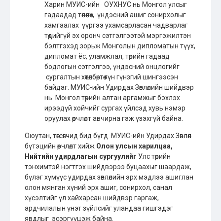
Харин МУИС-ийн ОУХНУС нь Монгол улсыг
гадаадад төлөөлөх, үндэсний ашиг сонирхолыг
хамгаалах үүргээ ухамсарласан чадварлаг
төдийгүй эх оронч сэтгэлгээтэй мэргэжилтэн
бэлтгэхэд зорьж Монголын дипломатын түүх,
дипломат ёс, уламжлал, төрийн гадаад
бодлогын сэтгэлгээ, үндэсний онцлогийг
сургалтын хөтөлбөртөө гүн гүнзгий шингээсэн
байдаг. МУИС-ийн Удирдах Зөвлөлийн шийдвэр
нь Монгол төрийн алтан аргамжыг бэхлэх
ирээдүй хойчийг сургах үйлсэд хувь нэмэр
оруулах өөрчлөлт авчирна гэж үзэхгүй байна.
Оюутан, төгсөгчид бид бүгд МУИС-ийн Удирдах Зөвлөл
бүтэцийн өөрчлөлт хийж
Олон улсын харилцаа,
Нийтийн удирдлагын сургуулийг
Улс төрийн
тэнхимтэй нэгтгэх шийдвэрээ буцаахыг шаардаж,
бүлэг хүмүүс удирдах зөвлөлийн эрх мэдлээ ашиглан
олон мянган хүний эрх ашиг, сонирхол, санал
хүсэлтийг үл хайхарсан шийдвэр гаргаж,
ардчилалын үнэт зүйлсийг уландаа гишгэдэг
явдлыг эсэргүүцэж байна.