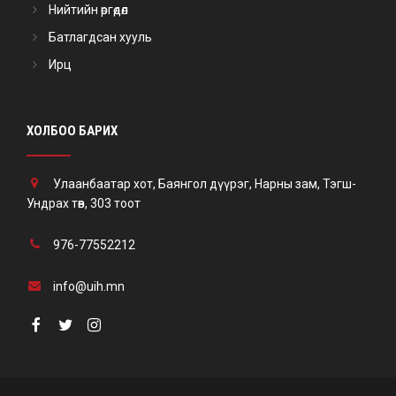
Нийтийн өргөдөл
Батлагдсан хууль
Ирц
ХОЛБОО БАРИХ
Улаанбаатар хот, Баянгол дүүрэг, Нарны зам, Тэгш-
Ундрах төв, 303 тоот
976-77552212
info@uih.mn