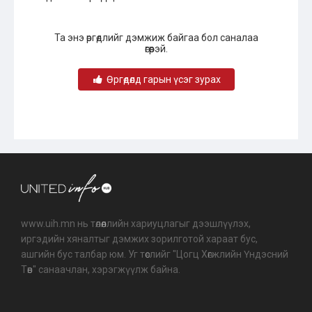
Та энэ өргөдлийг дэмжиж байгаа бол саналаа
өгөөрэй.
Өргөдөлд гарын үсэг зурах
www.uih.mn нь төлөөллийн хариуцлагыг дээшлүүлэх,
иргэдийн хяналтыг дэмжих зорилготой хараат бус,
ашгийн бус талбар юм. Уг төслийг "Цогц Хөгжлийн Үндэсний
Төв" санаачлан, хэрэгжүүлж байна.