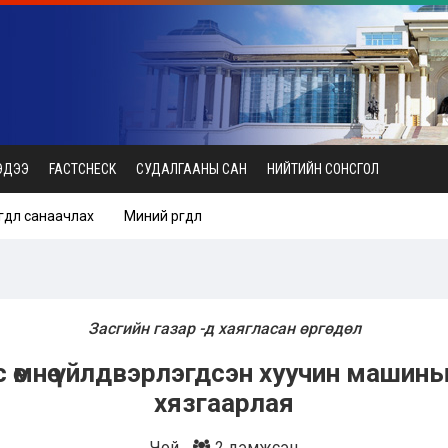
ЭДЭЭ
FACTCHECK
СУДАЛГААНЫ САН
НИЙТИЙН СОНСГОЛ
гөдөл санаачлах
Миний өргөдөл
Засгийн газар -д хаягласан өргөдөл
с өмнө үйлдвэрлэгдсэн хуучин машин
хязгаарлая
Чой
2 дэмжсэн