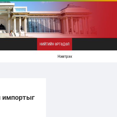
НИЙТИЙН ӨРГӨДӨЛ
Нэвтрэх
ы импортыг