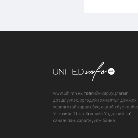
www.uih.mn нь төлөөллийн хариуцлагыг
дээшлүүлэх, иргэдийн хяналтыг дэмжих
зорилготой хараат бус, ашгийн бус талба
Уг төслийг "Цогц Хөгжлийн Үндэсний Төв"
санаачлан, хэрэгжүүлж байна.