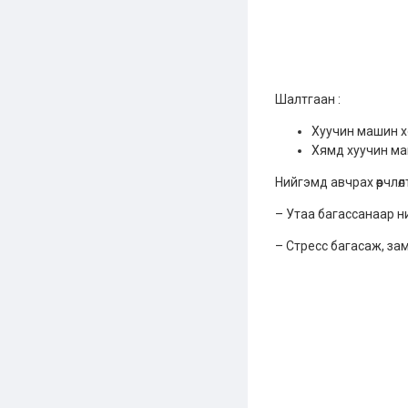
Шалтгаан :
Хуучин машин хо
Хямд хуучин ма
Нийгэмд авчрах өөрчлөл
– Утаа багассанаар н
– Стресс багасаж, за