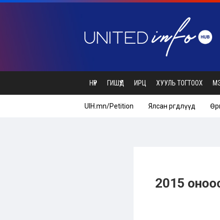
НҮҮР
ГИШҮҮД
ИРЦ
ХУУЛЬ ТОГТООХ
М
UIH.mn/Petition
Ялсан өргөдлүүд
Өр
2015 оноо