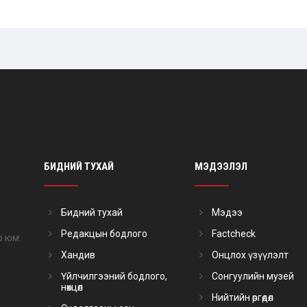
БИДНИЙ ТУХАЙ
МЭДЭЭЛЭЛ
Бидний тухай
Мэдээ
Редакцын бодлого
Factcheck
р юм.
Хандив
Онцлох үзүүлэлт
Үйлчилгээний бодлого,
Сонгуулийн музей
нөхцөл
Нийтийн өргөдөл