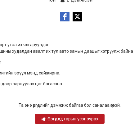
рт утаа их ялгаруулдаг.
шины худалдан авалт их тул авто замын даацыг хэтрүүлж байна
т
иитийн эрүүл мэнд сайжирна.
м дээр зарцуулах цаг багасана
Та энэ өргөдлийг дэмжиж байгаа бол саналаа өгөөрэй.
Өргөдөлд гарын үсэг зурах