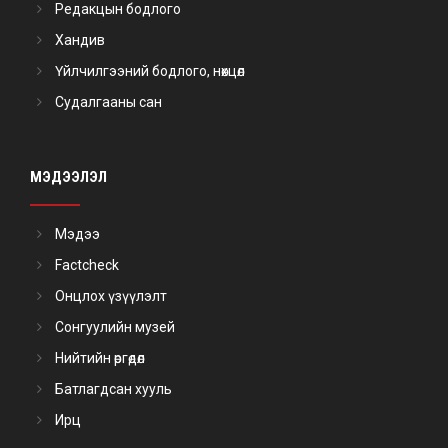
Редакцын бодлого
Хандив
Үйлчилгээний бодлого, нөхцөл
Судалгааны сан
МЭДЭЭЛЭЛ
Мэдээ
Factcheck
Онцлох үзүүлэлт
Сонгуулийн музей
Нийтийн өргөдөл
Батлагдсан хууль
Ирц