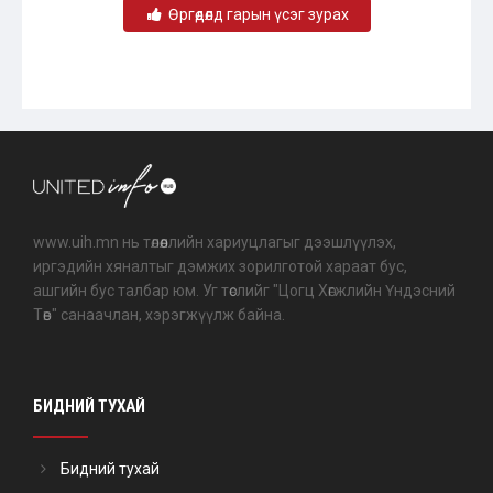
Өргөдөлд гарын үсэг зурах
www.uih.mn нь төлөөллийн хариуцлагыг дээшлүүлэх,
иргэдийн хяналтыг дэмжих зорилготой хараат бус,
ашгийн бус талбар юм. Уг төслийг "Цогц Хөгжлийн Үндэсний
Төв" санаачлан, хэрэгжүүлж байна.
БИДНИЙ ТУХАЙ
Бидний тухай