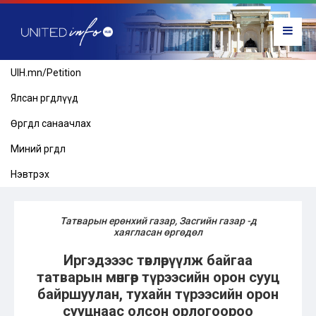
UIH.mn/Petition
Ялсан өргөдлүүд
Өргөдөл санаачлах
Миний өргөдөл
Нэвтрэх
Татварын ерөнхий газар, Засгийн газар -д
хаягласан өргөдөл
Иргэдэээс төвлөрүүлж байгаа
татварын мөнгөөр түрээсийн орон сууц
байршуулан, тухайн түрээсийн орон
сууцнаас олсон орлогоороо