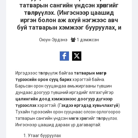
татварын сангийн үндсэн хөрөнгийг
төвлөрүүлэх. (Ингэснээр цаашид
иргэн болон аж ахуй нэгжээс авч
буй татварын хэмжээг бууруулах, и
Оюун-Эрдэнэ
1 дэмжсэн
Иргэдэээс төвлөрүүлж байгаа
татварын мөнгөөр
түрээсийн орон сууц барих
хэрэгтэй байна.
Барьсан орон сууцандаа амьжиргааны түвшин
дундаас доогуур түвшний иргэдийг ялгахгүйгэр
цалингийн доод хэмжээнээс доогуур дүгнээр
түрээслэх
хэрэгтэй. (Г
эхдээ иргэдэд хувьчлахгүй
)
Тухайн түрээсийн орон сууцнаас олсон орлогоороо
татварын сангийн үндсэн мөнгөн хөрөнгийг төвлөрүүлэх.
Ингэснээр цаашид дараах үр дагавартай:
Утааг бууруулах