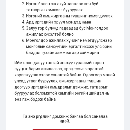
Иргэн болон аж ахуй нэгжээс авч буй
татварын хэмжээг бууруулах
Иргэний амьжиргааны түвшинг нэмэгдүүлэх
Ард иргэдийн эрүүл мэндэд нөлөөлөх
Залуу гэр бүлүүд гадаадад бус Монголдоо
ажиллах хүсэлтэй болно
Монголдоо ажиллах хүчинг нэмэгдүүлснээр
монголын санхүүгийн эргэлт ихсэж улс орны
байдал тухайн хэмжээгээр сайжирна
Ийм олон давуу талтай энэхүү түрээсийн орон
сууцыг барих ажиллагаа, процессыг яаралтай
хэрэгжүүлж эхлэх саналтай байна. Одоогоор манай
улсад утааг бууруулах, амьжиргааны түвшин
доогуур иргэдийн амьдралыг дэмжих, татварыг
бууруулах боломжтой хамгийн энгийн шийдэл нь
энэ гэж бодож байна.
Та энэ өргөдлийг дэмжиж байгаа бол саналаа
өгөөрэй.