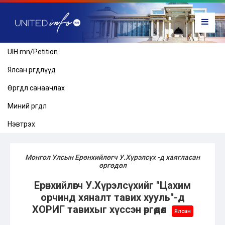
UIH.mn/Petition
Ялсан өргөдлүүд
Өргөдөл санаачлах
Миний өргөдөл
Нэвтрэх
Монгол Улсын Ерөнхийлөгч У.Хүрэлсүх -д хаягласан
өргөдөл
Ерөнхийлөгч У.Хүрэлсүхийг "Цахим
орчинд хяналт тавих хууль"-д
ХОРИГ тавихыг хүссэн өргөдөл
Ялсан