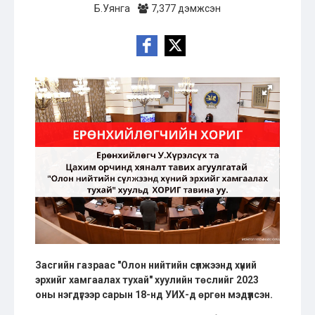
Б.Уянга
7,377 дэмжсэн
Засгийн газраас "Олон нийтийн сүлжээнд хүний
эрхийг хамгаалах тухай" хуулийн төслийг 2023
оны нэгдүгээр сарын 18-нд УИХ-д өргөн мэдүүлсэн.