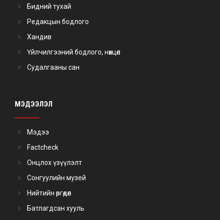
Бидний тухай
Редакцын бодлого
Хандив
Үйлчилгээний бодлого, нөхцөл
Судалгааны сан
МЭДЭЭЛЭЛ
Мэдээ
Factcheck
Онцлох үзүүлэлт
Сонгуулийн музей
Нийтийн өргөдөл
Батлагдсан хууль