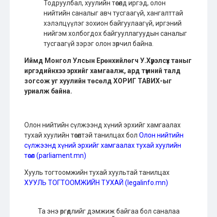
Тодруулбал, хуулийн төсөлд иргэд, олон
нийтийн саналыг авч тусгаагүй, хангалттай
хэлэлцүүлэг зохион байгуулаагүй, иргэний
нийгэм холбогдох байгууллагуудын саналыг
тусгаагүй зэрэг олон зөрчил байна.
Иймд Монгол Улсын Ерөнхийлөгч У.Хүрэлсүх таныг
иргэдийнхээ эрхийг хамгаалж, ард түмний талд
зогсож уг хуулийн төсөлд ХОРИГ ТАВИХ-ыг
уриалж байна.
Олон нийтийн сүлжээнд хүний эрхийг хамгаалах
тухай хуулийн төсөлтэй танилцах бол
Олон нийтийн
сүлжээнд хүний эрхийг хамгаалах тухай хуулийн
төсөл (parliament.mn)
Хууль тогтоомжийн тухай хуультай танилцах
ХУУЛЬ ТОГТООМЖИЙН ТУХАЙ (legalinfo.mn)
Та энэ өргөдлийг дэмжиж байгаа бол саналаа