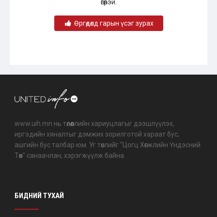
өгөөрэй.
Өргөдөлд гарын үсэг зурах
www.uih.mn нь төлөөллийн хариуцлагыг дээшлүүлэх,
иргэдийн хяналтыг дэмжих зорилготой хараат бус,
ашгийн бус талбар юм. Уг төслийг "Цогц Хөгжлийн Үндэсний
Төв" санаачлан, хэрэгжүүлж байна.
БИДНИЙ ТУХАЙ