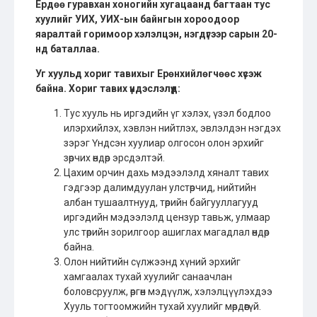
Ердөө гуравхан хоногийн хугацаанд багтаан тус
хуулийг УИХ, УИХ-ын байнгын хороодоор
яаралтай горимоор хэлэлцэн, нэгдүгээр сарын 20-
нд баталлаа.
Уг хуульд хориг тавихыг Ерөнхийлөгчөөс хүсэж
байна. Хориг тавих үндэслэлүүд:
Тус хууль нь иргэдийн үг хэлэх, үзэл бодлоо
илэрхийлэх, хэвлэн нийтлэх, эвлэлдэн нэгдэх
зэрэг Үндсэн хуулиар олгосон олон эрхийг
зөрчих өндөр эрсдэлтэй.
Цахим орчин дахь мэдээлэлд хяналт тавих
гэдгээр далимдуулан улстөрчид, нийтийн
албан тушаалтнууд, төрийн байгууллагууд
иргэдийн мэдээлэлд цензур тавьж, улмаар
улс төрийн зорилгоор ашиглах магадлал өндөр
байна.
Олон нийтийн сүлжээнд хүний эрхийг
хамгаалах тухай хуулийг санаачлан
боловсруулж, өргөн мэдүүлж, хэлэлцүүлэхдээ
Хууль тогтоомжийн тухай хуулийг мөрдөөгүй.