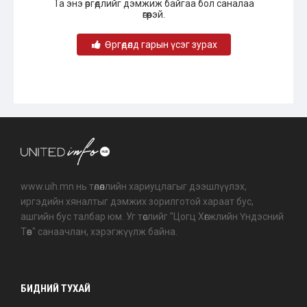
Та энэ өргөдлийг дэмжиж байгаа бол саналаа
өгөөрэй.
Өргөдөлд гарын үсэг зурах
www.uih.mn нь төлөөллийн хариуцлагыг дээшлүүлэх,
иргэдийн хяналтыг дэмжих зорилготой хараат бус,
ашгийн бус талбар юм. Уг төслийг "Цогц Хөгжлийн Үндэсний
Төв" санаачлан, хэрэгжүүлж байна.
БИДНИЙ ТУХАЙ