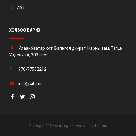
Ирц
ХОЛБОО БАРИХ
Улаанбаатар хот, Баянгол дүүрэг, Нарны зам, Тэгш-
Ундрах төв, 303 тоот
976-77552212
info@uih.mn
Copyright 2022 © All rights reserved by UIH.mn