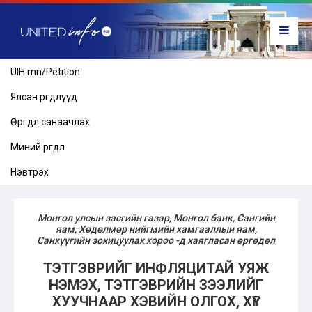
UIH.mn/Petition
Ялсан өргөдлүүд
Өргөдөл санаачлах
Миний өргөдөл
Нэвтрэх
Монгол улсын засгийн газар, Монгол банк, Сангийн
яам, Хөдөлмөр нийгмийн хамгааллын яам,
Санхүүгийн зохицуулах хороо -д хаягласан өргөдөл
ТЭТГЭВРИЙГ ИНФЛЯЦИТАЙ УЯЖ
НЭМЭХ, ТЭТГЭВРИЙН ЗЭЭЛИЙГ
ХУУЧНААР ХЭВИЙН ОЛГОХ, ХҮҮГ