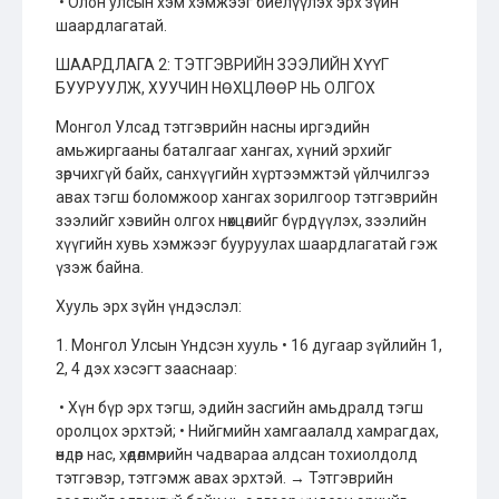
• Олон улсын хэм хэмжээг биелүүлэх эрх зүйн
шаардлагатай.
ШААРДЛАГА 2: ТЭТГЭВРИЙН ЗЭЭЛИЙН ХҮҮГ
БУУРУУЛЖ, ХУУЧИН НӨХЦЛӨӨР НЬ ОЛГОХ
Монгол Улсад тэтгэврийн насны иргэдийн
амьжиргааны баталгааг хангах, хүний эрхийг
зөрчихгүй байх, санхүүгийн хүртээмжтэй үйлчилгээ
авах тэгш боломжоор хангах зорилгоор тэтгэврийн
зээлийг хэвийн олгох нөхцөлийг бүрдүүлэх, зээлийн
хүүгийн хувь хэмжээг бууруулах шаардлагатай гэж
үзэж байна.
Хууль эрх зүйн үндэслэл:
1. Монгол Улсын Үндсэн хууль • 16 дугаар зүйлийн 1,
2, 4 дэх хэсэгт зааснаар:
• Хүн бүр эрх тэгш, эдийн засгийн амьдралд тэгш
оролцох эрхтэй; • Нийгмийн хамгаалалд хамрагдах,
өндөр нас, хөдөлмөрийн чадвараа алдсан тохиолдолд
тэтгэвэр, тэтгэмж авах эрхтэй. → Тэтгэврийн