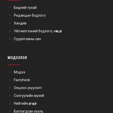
Бидний тухай
Редакцын бодлого
Хандив
Үйлчилгээний бодлого, нөхцөл
Судалгааны сан
МЭДЭЭЛЭЛ
Мэдээ
Factcheck
Онцлох үзүүлэлт
Сонгуулийн музей
Нийтийн өргөдөл
Батлагдсан хууль