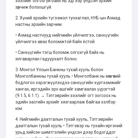
зээлийг олгохгүй байх нь эдгээр үндсэн эрхийг
зөрчиж болзошгүй.
2. Хүний эрхийн түгээмэл тунхаглал, НҮБ-ын Ахмад
настны эрхийн зарчим
• Ахмад настнууд нийгмийн үйлчилгээ, санхүүгийн
үйлчилгээ авах боломжтой байх ёстой.
• Санхүүгийн тэгш боломж олгохгүй байх нь
ялгаварлан гадуурхалт болно.
3. Монгол Улсын Банкны тухай хууль болон
Монголбанкны тухай хууль • Монголбанк нь мөнгөний
бодлогоо хэрэгжүүлэхдээ санхүүгийн хүртээмжийг
хангах, иргэдийн эрх ашгийг хамгаалах үүрэгтэй
(9.1.5, 6.1.1). → Тэтгэврийн зээлийг огт зогсоох нь
эдийн засгийн эрхийг хязгаарлаж байгаа хэлбэр
юм.
4. Нийгмийн даатгалын тухай хууль, Тэтгэврийн
даатгалын тухай хууль • Тэтгэвэр нь тухайн иргэний
урьд хийсэн шимтгэлийн үндсэн дээр бодогддог