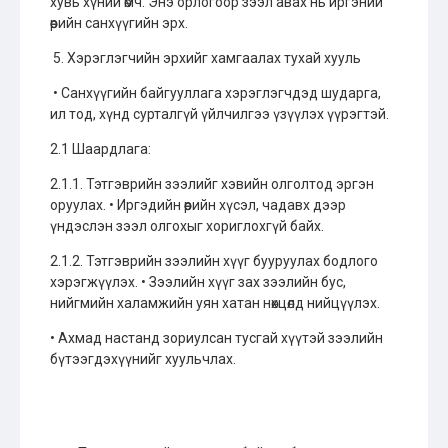
хувь хүний өмч. Энэ орлогоор зээл авах нь иргэний
өөрийн санхүүгийн эрх.
5. Хэрэглэгчийн эрхийг хамгаалах тухай хууль
• Санхүүгийн байгууллага хэрэглэгчдэд шударга,
ил тод, хүнд сурталгүй үйлчилгээ үзүүлэх үүрэгтэй.
2.1 Шаардлага:
2.1.1. Тэтгэврийн зээлийг хэвийн олголтод эргэн
оруулах. • Иргэдийн өөрийн хүсэл, чадавх дээр
үндэслэн зээл олгохыг хориглохгүй байх.
2.1.2. Тэтгэврийн зээлийн хүүг бууруулах бодлого
хэрэгжүүлэх. • Зээлийн хүүг зах зээлийн бус,
нийгмийн халамжийн уян хатан нөхцөлд нийцүүлэх.
• Ахмад настанд зориулсан тусгай хүүтэй зээлийн
бүтээгдэхүүнийг хуульчлах.