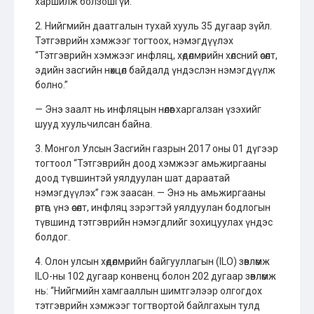
харшилж болзошгүй.
2. Нийгмийн даатгалын тухай хууль 35 дугаар зүйл.
Тэтгэврийн хэмжээг тогтоох, нэмэгдүүлэх
“Тэтгэврийн хэмжээг инфляц, хөдөлмөрийн хөлсний өсөлт,
эдийн засгийн нөхцөл байдалд үндэслэн нэмэгдүүлж
болно.”
— Энэ заалт нь инфляцын нөлөөг харгалзан үзэхийг
шууд хуульчилсан байна.
3. Монгол Улсын Засгийн газрын 2017 оны 01 дүгээр
тогтоол “Тэтгэврийн доод хэмжээг амьжиргааны
доод түвшинтэй уялдуулан шат дараатай
нэмэгдүүлэх” гэж заасан. — Энэ нь амьжиргааны
өртөг, үнэ өсөлт, инфляц зэрэгтэй уялдуулан бодлогын
түвшинд тэтгэврийн нэмэгдлийг зохицуулах үндэс
болдог.
4. Олон улсын хөдөлмөрийн байгууллагын (ILO) зөвлөмж
ILO-ны 102 дугаар конвенц болон 202 дугаар зөвлөмж
нь: “Нийгмийн хамгааллын шимтгэлээр олгогдох
тэтгэврийн хэмжээг тогтвортой байлгахын тулд