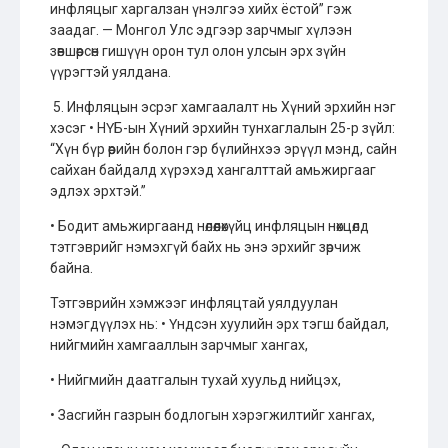
инфляцыг харгалзан үнэлгээ хийх ёстой” гэж
заадаг. — Монгол Улс эдгээр зарчмыг хүлээн
зөвшөөрсөн гишүүн орон тул олон улсын эрх зүйн
үүрэгтэй уялдана.
5. Инфляцын эсрэг хамгаалалт нь Хүний эрхийн нэг
хэсэг • НҮБ-ын Хүний эрхийн тунхаглалын 25-р зүйл:
“Хүн бүр өөрийн болон гэр бүлийнхээ эрүүл мэнд, сайн
сайхан байдалд хүрэхэд хангалттай амьжиргааг
эдлэх эрхтэй.”
• Бодит амьжиргаанд нөлөөлөхүйц инфляцын нөхцөлд
тэтгэврийг нэмэхгүй байх нь энэ эрхийг зөрчиж
байна.
Тэтгэврийн хэмжээг инфляцтай уялдуулан
нэмэгдүүлэх нь: • Үндсэн хуулийн эрх тэгш байдал,
нийгмийн хамгааллын зарчмыг хангах,
• Нийгмийн даатгалын тухай хуульд нийцэх,
• Засгийн газрын бодлогын хэрэгжилтийг хангах,