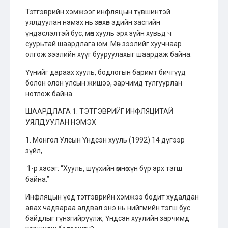
Тэтгэврийн хэмжээг инфляцын түвшинтэй
уялдуулан нэмэх нь зөвхөн эдийн засгийн
үндэслэлтэй бус, мөн хууль эрх зүйн хувьд ч
суурьтай шаардлага юм. Мөн зээлийг хуучнаар
олгож зээлийн хүүг бууруулахыг шаардаж байна.
Үүнийг дараах хууль, бодлогын баримт бичгүүд
болон олон улсын жишээ, зарчимд тулгуурлан
нотлож байна.
ШААРДЛАГА 1: ТЭТГЭВРИЙГ ИНФЛЯЦИТАЙ
УЯЛДУУЛАН НЭМЭХ
1. Монгол Улсын Үндсэн хууль (1992) 14 дүгээр
зүйл,
1-р хэсэг: “Хууль, шүүхийн өмнө хүн бүр эрх тэгш
байна.”
Инфляцын үед тэтгэврийн хэмжээ бодит худалдан
авах чадвараа алдвал энэ нь нийгмийн тэгш бус
байдлыг гүнзгийрүүлж, Үндсэн хуулийн зарчимд