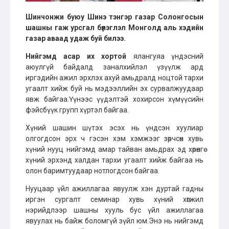
Шинчонжи буюу Шинэ тэнгэр газар Солонгосын
шашны гаж урсгал бүлэглэл Монголд аль хэдийн
газар аваад удаж буй билээ.
Нийгэмд асар их хортой
ялангуяа үндэсний
аюулгүй байдалд заналхийлэл үзүүлж ард
иргэдийн ажил эрхлэх ахуй амьдралд ноцтой тархи
угаалт хийж буй нь мэдээллийн эх сурвалжуудаар
явж байгаа.Үүнээс үүдэлтэй хохирсон хүмүүсийн
фэйсбүүк групп хүртэл байгаа.
Хүний шашин шүтэх эсэх нь үндсэн хуулиар
олгогдсон эрх ч гэсэн хэм хэмжээг зөрчсөн хувь
хүний нууц нийгэмд амар тайван амьдрах эд хөрөнгө
хүний эрхэнд халдан тархи угаалт хийж байгаа нь
олон баримтуудаар нотлогдсон байгаа.
Нууцаар үйл ажиллагаа явуулж хэн дуртай гадны
иргэн сургалт семинар хувь хүний хөгжил
нэрийдлээр шашны хууль бус үйл ажиллагаа
явуулах нь байж боломгүй зүйл юм.Энэ нь нийгэмд