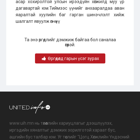
асар хохиролтой улсын ирээдүйн хөгжилд муу үр
дагавартай юм.Тиймээс үүнийг анхааралдаа аван
яаралтай хуулийн баг гарган шинэчлэлт хийж
шалгалт явуулж өгнө үү
Та энэ өргөдлийг дэмжиж байгаа бол саналаа
өгөөрэй.
Өргөдөлд гарын үсэг зурах
www.uih.mn нь төлөөллийн хариуцлагыг дээшлүүлэх,
иргэдийн хяналтыг дэмжих зорилготой хараат бус,
ашгийн бус талбар юм. Уг төслийг "Цогц Хөгжлийн Үндэсний