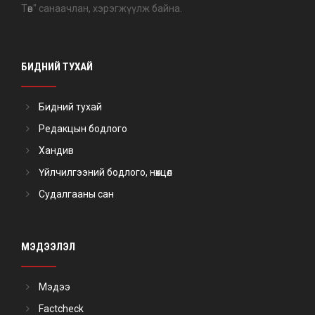
Төв" санаачлан, хэрэгжүүлж байна.
БИДНИЙ ТУХАЙ
Бидний тухай
Редакцын бодлого
Хандив
Үйлчилгээний бодлого, нөхцөл
Судалгааны сан
МЭДЭЭЛЭЛ
Мэдээ
Factcheck