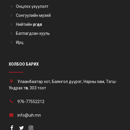
Онцлох үзүүлэлт
Сонгуулийн музей
Нийтийн өргөдөл
Батлагдсан хууль
Ирц
ХОЛБОО БАРИХ
Улаанбаатар хот, Баянгол дүүрэг, Нарны зам, Тэгш-
Ундрах төв, 303 тоот
976-77552212
info@uih.mn