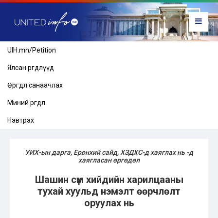
UIH.mn/Petition
Ялсан өргөдлүүд
Өргөдөл санаачлах
Миний өргөдөл
Нэвтрэх
УИХ-ын дарга, Ерөнхий сайд, ХЗДХС-д хаяглах нь -д
хаягласан өргөдөл
Шашин сүм хийдийн харилцааны
тухай хуульд нэмэлт өөрчлөлт
оруулах нь