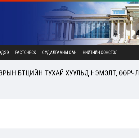
ЭДЭЭ
FACTCHECK
СУДАЛГААНЫ САН
НИЙТИЙН СОНСГОЛ
РЫН БҮТЦИЙН ТУХАЙ ХУУЛЬД НЭМЭЛТ, ӨӨРЧЛӨ