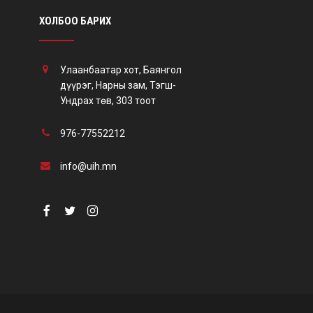
ХОЛБОО БАРИХ
Улаанбаатар хот, Баянгол
дүүрэг, Нарны зам, Тэгш-
Ундрах төв, 303 тоот
976-77552212
info@uih.mn