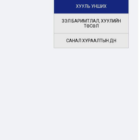
ХУУЛЬ УНШИХ
ҮЗЭЛ БАРИМТЛАЛ, ХУУЛИЙН
ТӨСӨЛ
САНАЛ ХУРААЛТЫН ДҮН