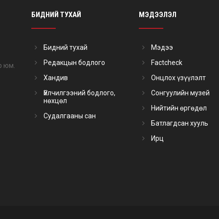
БИДНИЙ ТУХАЙ
МЭДЭЭЛЭЛ
Бидний тухай
Мэдээ
Редакцын бодлого
Factcheck
р юм.
Хандив
Онцлох үзүүлэлт
Үйлчилгээний бодлого,
Сонгуулийн музей
нөхцөл
Нийтийн өргөдөл
Судалгааны сан
Батлагдсан хууль
Ирц