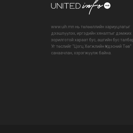
www.uih.mn нь төлөөллийн хариуцлагыг
дээшлүүлэх, иргэдийн хяналтыг дэмжих
зорилготой хараат бус, ашгийн бус талба
Уг төслийг "Цогц Хөгжлийн Үндэсний Төв"
санаачлан, хэрэгжүүлж байна.