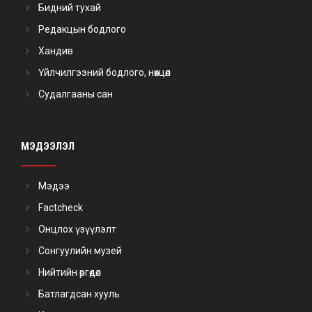
Бидний тухай
Редакцын бодлого
Хандив
Үйлчилгээний бодлого, нөхцөл
Судалгааны сан
МЭДЭЭЛЭЛ
Мэдээ
Factcheck
Онцлох үзүүлэлт
Сонгуулийн музей
Нийтийн өргөдөл
Батлагдсан хууль