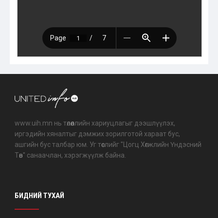
www.uih.mn нь төлөөллийн хариуцлагыг дээшлүүлэх,
иргэдийн хяналтыг дэмжих зорилготой хараат бус,
ашгийн бус талбар юм. Уг төслийг "Цогц Хөгжлийн Үндэсний
Төв" санаачлан, хэрэгжүүлж байна.
БИДНИЙ ТУХАЙ