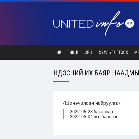
НҮҮР
ГИШҮҮД
ИРЦ
ХУУЛЬ ТОГТООХ
М
ҮНДЭСНИЙ ИХ БАЯР НААДМЫН
/Шинэчилсэн найруулга/
2022-06-28 баталсан
2022-05-04 өргөн барьсан