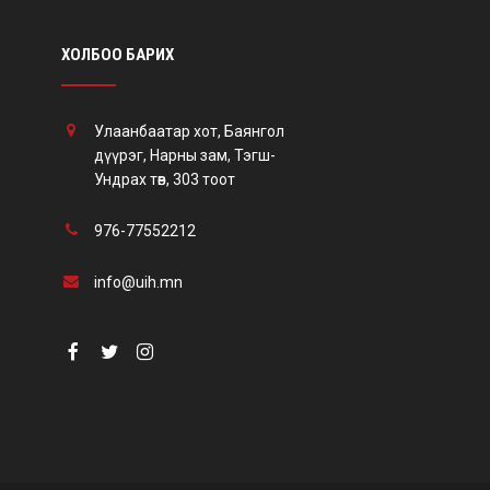
ХОЛБОО БАРИХ
Улаанбаатар хот, Баянгол
дүүрэг, Нарны зам, Тэгш-
Ундрах төв, 303 тоот
976-77552212
info@uih.mn