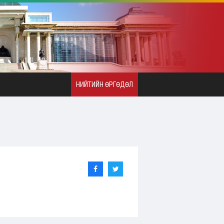
НИЙТИЙН ӨРГӨДӨЛ