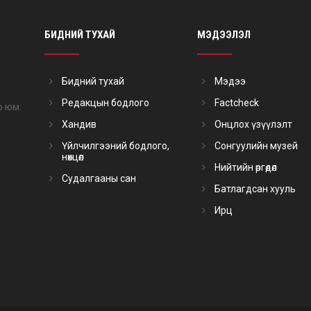
БИДНИЙ ТУХАЙ
МЭДЭЭЛЭЛ
Бидний тухай
Мэдээ
Редакцын бодлого
Factcheck
р юм.
Хандив
Онцлох үзүүлэлт
Үйлчилгээний бодлого,
Сонгуулийн музей
нөхцөл
Нийтийн өргөдөл
Судалгааны сан
Батлагдсан хууль
Ирц