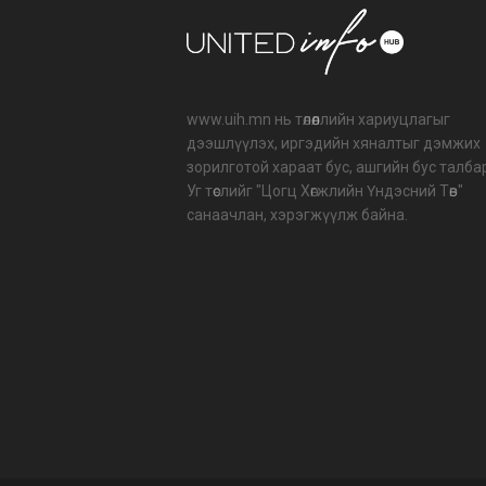
www.uih.mn нь төлөөллийн хариуцлагыг
дээшлүүлэх, иргэдийн хяналтыг дэмжих
зорилготой хараат бус, ашгийн бус талба
Уг төслийг "Цогц Хөгжлийн Үндэсний Төв"
санаачлан, хэрэгжүүлж байна.