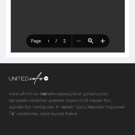
www.uih.mn нь төлөөллийн хариуцлагыг дээшлүүлэх,
иргэдийн хяналтыг дэмжих зорилготой хараат бус,
ашгийн бус талбар юм. Уг төслийг "Цогц Хөгжлийн Үндэсний
Төв" санаачлан, хэрэгжүүлж байна.