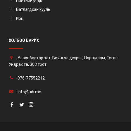
Нийтийн өргөдөл
Батлагдсан хууль
Ирц
ХОЛБОО БАРИХ
Улаанбаатар хот, Баянгол дүүрэг, Нарны зам, Тэгш-
Ундрах төв, 303 тоот
976-77552212
info@uih.mn