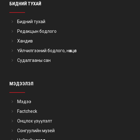
БИДНИЙ ТУХАЙ
Бидний тухай
Редакцын бодлого
Хандив
Үйлчилгээний бодлого, нөхцөл
Судалгааны сан
МЭДЭЭЛЭЛ
Мэдээ
Factcheck
Онцлох үзүүлэлт
Сонгуулийн музей