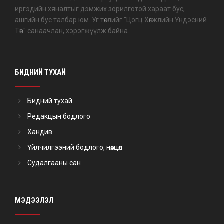
иргэдийн хяналтыг дэмжих зорилготой хараат бус,
ашгийн бус талбар юм. Уг төслийг "Цогц Хөгжлийн Үндэсний
Төв" санаачлан, хэрэгжүүлж байна.
БИДНИЙ ТУХАЙ
Бидний тухай
Редакцын бодлого
Хандив
Үйлчилгээний бодлого, нөхцөл
Судалгааны сан
МЭДЭЭЛЭЛ