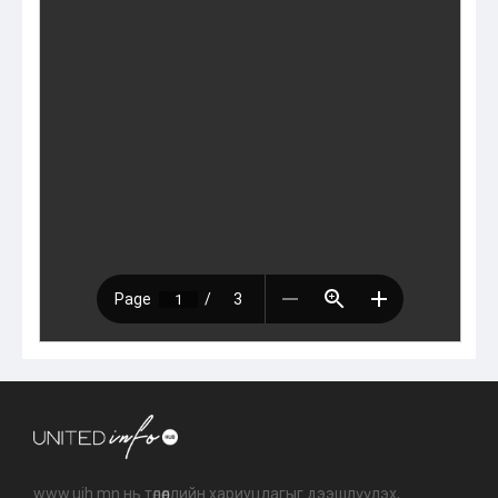
www.uih.mn нь төлөөллийн хариуцлагыг дээшлүүлэх,