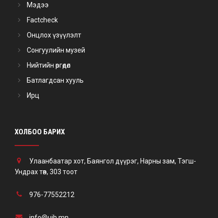
Мэдээ
Factcheck
Онцлох үзүүлэлт
Сонгуулийн музей
Нийтийн өргөдөл
Батлагдсан хууль
Ирц
ХОЛБОО БАРИХ
Улаанбаатар хот, Баянгол дүүрэг, Нарны зам, Тэгш-
Ундрах төв, 303 тоот
976-77552212
info@uih.mn