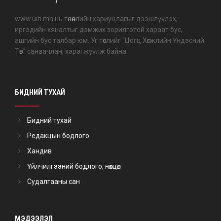
www.uih.mn нь төлөөллийн хариуцлагыг дээшлүүлэх,
иргэдийн хяналтыг дэмжих зорилготой хараат бус,
ашгийн бус талбар юм. Уг төслийг "Цогц Хөгжлийн Үндэсний
Төв" санаачлан, хэрэгжүүлж байна.
БИДНИЙ ТУХАЙ
Бидний тухай
Редакцын бодлого
Хандив
Үйлчилгээний бодлого, нөхцөл
Судалгааны сан
МЭДЭЭЛЭЛ