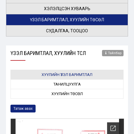
ХЭЛЭЛЦСЭН ХУВААРЬ
ҮЗЭЛ БАРИМТЛАЛ, ХУУЛИЙН ТӨСӨЛ
СУДАЛГАА, ТООЦОО
ҮЗЭЛ БАРИМТЛАЛ, ХУУЛИЙН ТӨСӨЛ
Тайлбар
ХУУЛИЙН ҮЗЭЛ БАРИМТЛАЛ
ТАНИЛЦУУЛГА
ХУУЛИЙН ТӨСӨЛ
Татаж авах