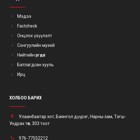
Мэдээ
Factcheck
Онцлох үзүүлэлт
Сонгуулийн музей
Нийтийн өргөдөл
Батлагдсан хууль
Ирц
ХОЛБОО БАРИХ
Улаанбаатар хот, Баянгол дүүрэг, Нарны зам, Тэгш-
Ундрах төв, 303 тоот
976-77552212