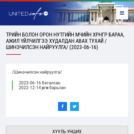
ТӨРИЙН БОЛОН ОРОН НУТГИЙН ӨМЧИЙН ХӨРӨНГӨӨР БАРАА,
АЖИЛ ҮЙЛЧИЛГЭЭ ХУДАЛДАН АВАХ ТУХАЙ /
ШИНЭЧИЛСЭН НАЙРУУЛГА/ (2023-06-16)
/Шинэчилсэн найруулга/
2023-06-16 баталсан
2022-12-14 өргөн барьсан
ХУУЛЬ УНШИХ