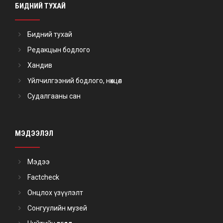
БИДНИЙ ТУХАЙ
Бидний тухай
Редакцын бодлого
Хандив
Үйлчилгээний бодлого, нөхцөл
Судалгааны сан
МЭДЭЭЛЭЛ
Мэдээ
Factcheck
Онцлох үзүүлэлт
Сонгуулийн музей