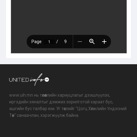
www.uih.mn нь төлөөллийн хариуцлагыг дээшлүүлэх,
иргэдийн хяналтыг дэмжих зорилготой хараат бус,
ашгийн бус талбар юм. Уг төслийг "Цогц Хөгжлийн Үндэсний
Төв" санаачлан, хэрэгжүүлж байна.