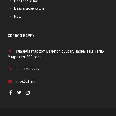
Нийтийн өргөдөл
Батлагдсан хууль
Ирц
ХОЛБОО БАРИХ
Улаанбаатар хот, Баянгол дүүрэг, Нарны зам, Тэгш-
Ундрах төв, 303 тоот
976-77552212
info@uih.mn