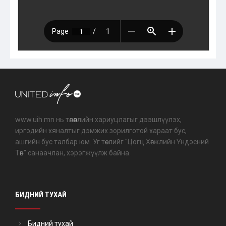
www.uih.mn нь төлөөллийн хариуцлагыг дээшлүүлэх,
иргэдийн хяналтыг дэмжих зорилготой хараат бус,
ашгийн бус талбар юм. Уг төслийг "Цогц Хөгжлийн Үндэсний
Төв" санаачлан, хэрэгжүүлж байна.
БИДНИЙ ТУХАЙ
Бидний тухай