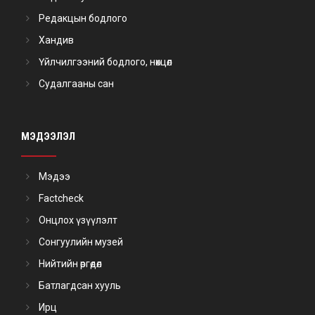
Редакцын бодлого
Хандив
Үйлчилгээний бодлого, нөхцөл
Судалгааны сан
МЭДЭЭЛЭЛ
Мэдээ
Factcheck
Онцлох үзүүлэлт
Сонгуулийн музей
Нийтийн өргөдөл
Батлагдсан хууль
Ирц