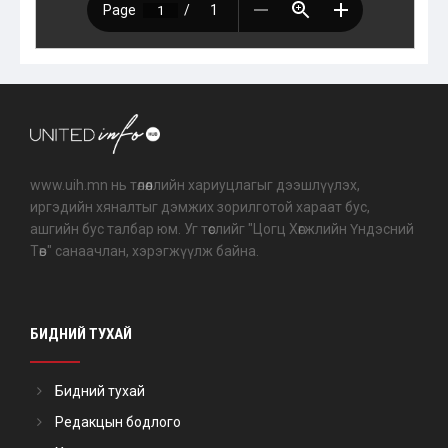
www.uih.mn нь төлөөллийн хариуцлагыг дээшлүүлэх,
иргэдийн хяналтыг дэмжих зорилготой хараат бус,
ашгийн бус талбар юм. Уг төслийг "Цогц Хөгжлийн Үндэсний
Төв" санаачлан, хэрэгжүүлж байна.
БИДНИЙ ТУХАЙ
Бидний тухай
Редакцын бодлого