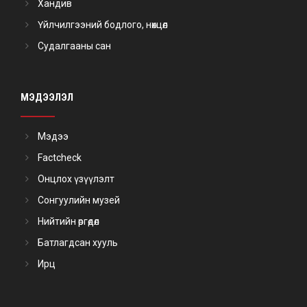
Хандив
Үйлчилгээний бодлого, нөхцөл
Судалгааны сан
МЭДЭЭЛЭЛ
Мэдээ
Factcheck
Онцлох үзүүлэлт
Сонгуулийн музей
Нийтийн өргөдөл
Батлагдсан хууль
Ирц