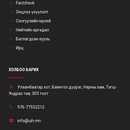
Factcheck
Онцлох үзүүлэлт
Сонгуулийн музей
Нийтийн өргөдөл
Батлагдсан хууль
Ирц
ХОЛБОО БАРИХ
Улаанбаатар хот, Баянгол дүүрэг, Нарны зам, Тэгш-
Ундрах төв, 303 тоот
976-77552212
info@uih.mn