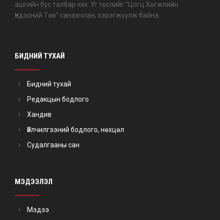
ашгийн бус талбар юм. Уг төслийг "Цогц Хөгжлийн
Үндэсний Төв" санаачлан, хэрэгжүүлж байна.
БИДНИЙ ТУХАЙ
Бидний тухай
Редакцын бодлого
Хандив
Үйлчилгээний бодлого, нөхцөл
Судалгааны сан
МЭДЭЭЛЭЛ
Мэдээ