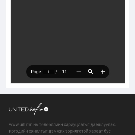
www.uih.mn нь төлөөллийн хариуцлагыг дээшлүүлэх,
иргэдийн хяналтыг дэмжих зорилготой хараат бус,