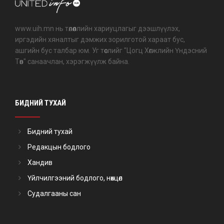
www.uih.mn нь төлөөллийн хариуцлагыг дээшлүүлэх,
иргэдийн хяналтыг дэмжих зорилготой хараат бус,
ашгийн бус талбар юм. Уг төслийг "Цогц Хөгжлийн Үндэсний
Төв" санаачлан, хэрэгжүүлж байна.
БИДНИЙ ТУХАЙ
Бидний тухай
Редакцын бодлого
Хандив
Үйлчилгээний бодлого, нөхцөл
Судалгааны сан