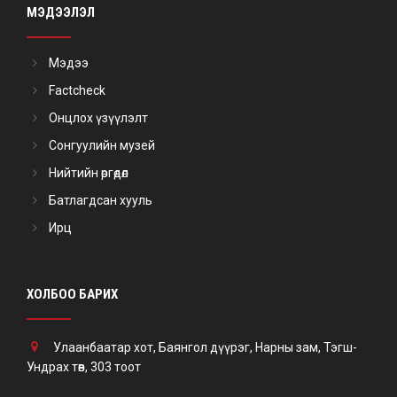
МЭДЭЭЛЭЛ
Мэдээ
Factcheck
Онцлох үзүүлэлт
Сонгуулийн музей
Нийтийн өргөдөл
Батлагдсан хууль
Ирц
ХОЛБОО БАРИХ
Улаанбаатар хот, Баянгол дүүрэг, Нарны зам, Тэгш-
Ундрах төв, 303 тоот