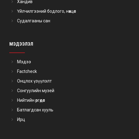
Хандив
Үйлчилгээний бодлого, нөхцөл
Судалгааны сан
МЭДЭЭЛЭЛ
Мэдээ
Factcheck
Онцлох үзүүлэлт
Сонгуулийн музей
Нийтийн өргөдөл
Батлагдсан хууль
Ирц