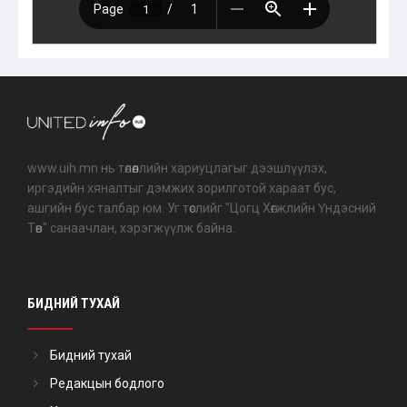
www.uih.mn нь төлөөллийн хариуцлагыг дээшлүүлэх,
иргэдийн хяналтыг дэмжих зорилготой хараат бус,
ашгийн бус талбар юм. Уг төслийг "Цогц Хөгжлийн Үндэсний
Төв" санаачлан, хэрэгжүүлж байна.
БИДНИЙ ТУХАЙ
Бидний тухай
Редакцын бодлого