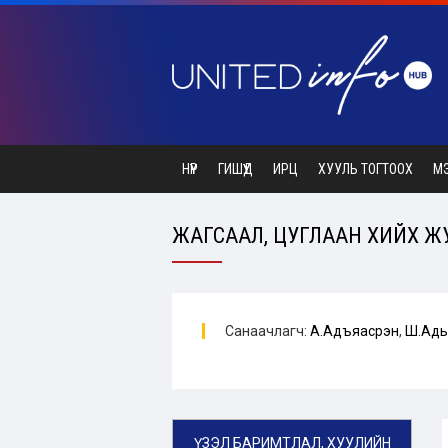
НҮҮР
ГИШҮҮД
ИРЦ
ХУУЛЬ ТОГТООХ
М
ЖАГСААЛ, ЦУГЛААН ХИЙХ ЖУ
Санаачлагч:
А.Адъяасүрэн
,
Ш.Ад
ҮЗЭЛ БАРИМТЛАЛ, ХУУЛИЙН