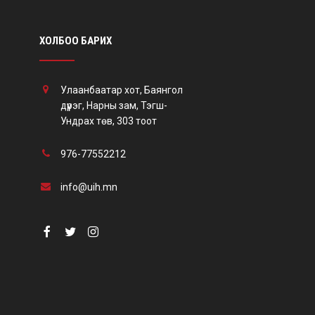
ХОЛБОО БАРИХ
Улаанбаатар хот, Баянгол
дүүрэг, Нарны зам, Тэгш-
Ундрах төв, 303 тоот
976-77552212
info@uih.mn