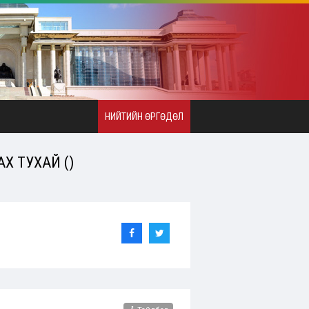
НИЙТИЙН ӨРГӨДӨЛ
Х ТУХАЙ ()