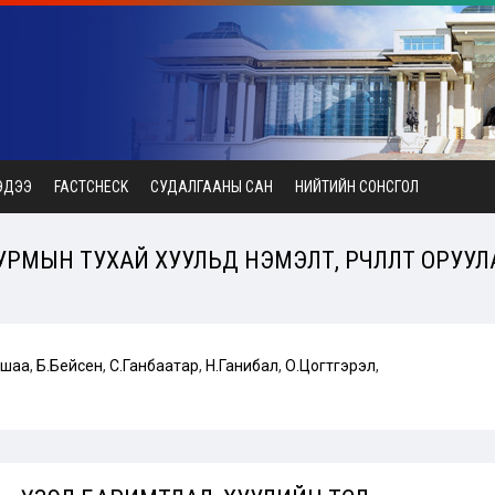
ЭДЭЭ
FACTCHECK
СУДАЛГААНЫ САН
НИЙТИЙН СОНСГОЛ
РМЫН ТУХАЙ ХУУЛЬД НЭМЭЛТ, ӨӨРЧЛӨЛТ ОРУУЛА
ьшаа
,
Б.Бейсен
,
С.Ганбаатар
,
Н.Ганибал
,
О.Цогтгэрэл
,