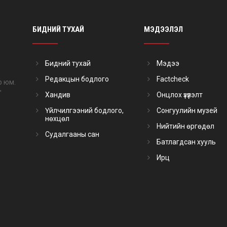
БИДНИЙ ТУХАЙ
МЭДЭЭЛЭЛ
Бидний тухай
Мэдээ
Редакцын бодлого
Factcheck
р юм.
"
Хандив
Онцлох үзүүлэлт
Үйлчилгээний бодлого,
Сонгуулийн музей
нөхцөл
Нийтийн өргөдөл
Судалгааны сан
Батлагдсан хууль
Ирц