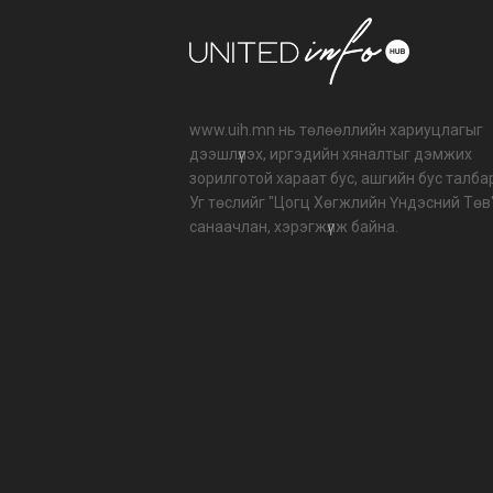
www.uih.mn нь төлөөллийн хариуцлагыг
дээшлүүлэх, иргэдийн хяналтыг дэмжих
зорилготой хараат бус, ашгийн бус талба
Уг төслийг "Цогц Хөгжлийн Үндэсний Төв
санаачлан, хэрэгжүүлж байна.