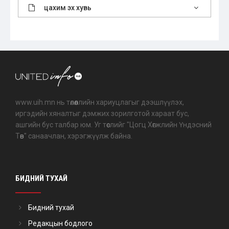
цахим эх хувь
www.uih.mn нь төлөөллийн хариуцлагыг дээшлүүлэх,
иргэдийн хяналтыг дэмжих зорилготой хараат бус,
ашгийн бус талбар юм. Уг төслийг "Цогц Хөгжлийн Үндэсний
Төв" санаачлан, хэрэгжүүлж байна.
БИДНИЙ ТУХАЙ
Бидний тухай
Редакцын бодлого