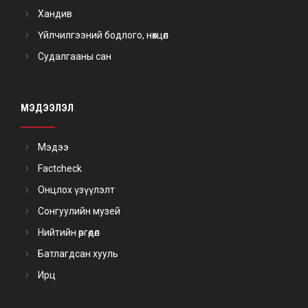
Хандив
Үйлчилгээний бодлого, нөхцөл
Судалгааны сан
МЭДЭЭЛЭЛ
Мэдээ
Factcheck
Онцлох үзүүлэлт
Сонгуулийн музей
Нийтийн өргөдөл
Батлагдсан хууль
Ирц