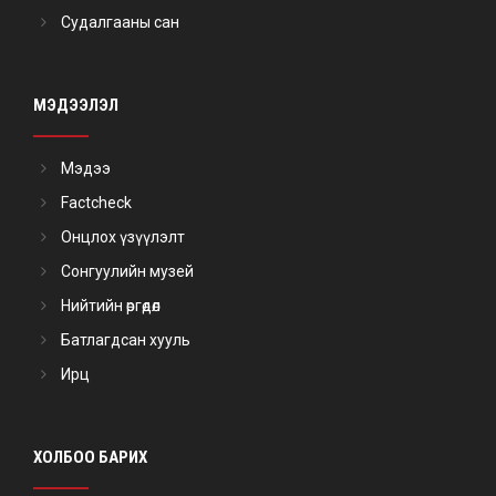
Судалгааны сан
МЭДЭЭЛЭЛ
Мэдээ
Factcheck
Онцлох үзүүлэлт
Сонгуулийн музей
Нийтийн өргөдөл
Батлагдсан хууль
Ирц
ХОЛБОО БАРИХ