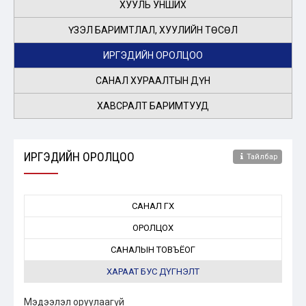
ХУУЛЬ УНШИХ
ҮЗЭЛ БАРИМТЛАЛ, ХУУЛИЙН ТӨСӨЛ
ИРГЭДИЙН ОРОЛЦОО
САНАЛ ХУРААЛТЫН ДҮН
ХАВСРАЛТ БАРИМТУУД
ИРГЭДИЙН ОРОЛЦОО
Тайлбар
САНАЛ ӨГӨХ
ОРОЛЦОХ
САНАЛЫН ТОВЪЁОГ
ХАРААТ БУС ДҮГНЭЛТ
Мэдээлэл оруулаагүй