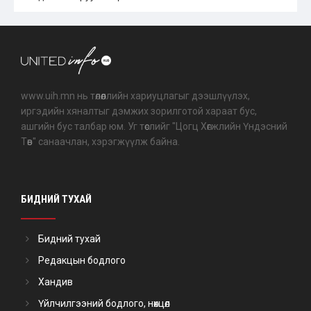
www.uih.mn нь төлөөллийн хариуцлагыг дээшлүүлэх,
иргэдийн хяналтыг дэмжих зорилготой хараат бус,
ашгийн бус талбар юм. Уг төслийг "Цогц Хөгжлийн Үндэсний
Төв" санаачлан, хэрэгжүүлж байна.
БИДНИЙ ТУХАЙ
Бидний тухай
Редакцын бодлого
Хандив
Үйлчилгээний бодлого, нөхцөл