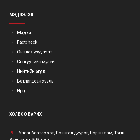
МЭДЭЭЛЭЛ
Мэдээ
Factcheck
Онцлох үзүүлэлт
Сонгуулийн музей
Нийтийн өргөдөл
Батлагдсан хууль
Ирц
ХОЛБОО БАРИХ
Улаанбаатар хот, Баянгол дүүрэг, Нарны зам, Тэгш-
Ундрах төв, 303 тоот