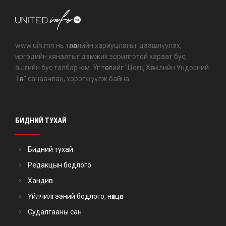
www.uih.mn нь төлөөллийн хариуцлагыг дээшлүүлэх,
иргэдийн хяналтыг дэмжих зорилготой хараат бус,
ашгийн бус талбар юм. Уг төслийг "Цогц Хөгжлийн Үндэсний
Төв" санаачлан, хэрэгжүүлж байна.
БИДНИЙ ТУХАЙ
Бидний тухай
Редакцын бодлого
Хандив
Үйлчилгээний бодлого, нөхцөл
Судалгааны сан