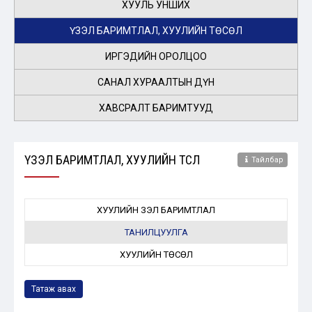
ХУУЛЬ УНШИХ
ҮЗЭЛ БАРИМТЛАЛ, ХУУЛИЙН ТӨСӨЛ
ИРГЭДИЙН ОРОЛЦОО
САНАЛ ХУРААЛТЫН ДҮН
ХАВСРАЛТ БАРИМТУУД
ҮЗЭЛ БАРИМТЛАЛ, ХУУЛИЙН ТӨСӨЛ
Тайлбар
ХУУЛИЙН ҮЗЭЛ БАРИМТЛАЛ
ТАНИЛЦУУЛГА
ХУУЛИЙН ТӨСӨЛ
Татаж авах