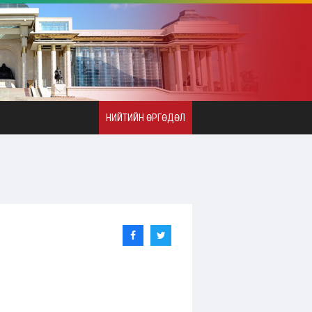
НИЙТИЙН ӨРГӨДӨЛ