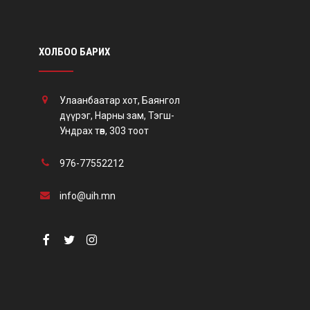
ХОЛБОО БАРИХ
Улаанбаатар хот, Баянгол
дүүрэг, Нарны зам, Тэгш-
Ундрах төв, 303 тоот
976-77552212
info@uih.mn