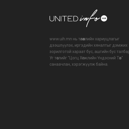
www.uih.mn нь төлөөллийн хариуцлагыг
дээшлүүлэх, иргэдийн хяналтыг дэмжих
зорилготой хараат бус, ашгийн бус талба
Уг төслийг "Цогц Хөгжлийн Үндэсний Төв"
санаачлан, хэрэгжүүлж байна.