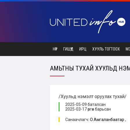
НҮҮР
ГИШҮҮД
ИРЦ
ХУУЛЬ ТОГТООХ
М
АМЬТНЫ ТУХАЙ ХУУЛЬД НЭМЭ
/Хуульд нэмэлт оруулах тухай/
2025-05-09 баталсан
2025-03-17 өргөн барьсан
Санаачлагч:
О.Амгаланбаатар
,