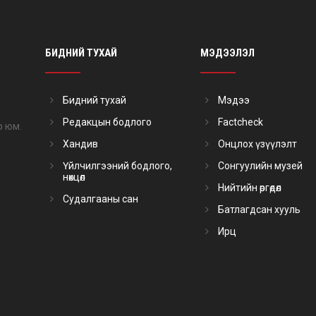
БИДНИЙ ТУХАЙ
МЭДЭЭЛЭЛ
Бидний тухай
Мэдээ
Редакцын бодлого
Factcheck
р юм.
Хандив
Онцлох үзүүлэлт
Үйлчилгээний бодлого,
Сонгуулийн музей
нөхцөл
Нийтийн өргөдөл
Судалгааны сан
Батлагдсан хууль
Ирц