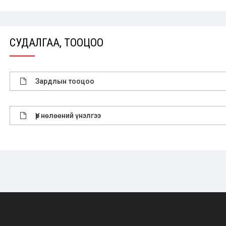
СУДАЛГАА, ТООЦОО
Зардлын тооцоо
Үр нөлөөний үнэлгээ