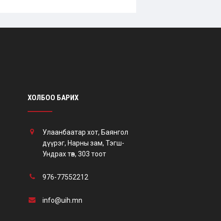
ХОЛБОО БАРИХ
Улаанбаатар хот, Баянгол
дүүрэг, Нарны зам, Тэгш-
Ундрах төв, 303 тоот
976-77552212
info@uih.mn