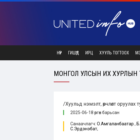
НҮҮР
ГИШҮҮД
ИРЦ
ХУУЛЬ ТОГТООХ
М
МОНГОЛ УЛСЫН ИХ ХУРЛЫН ТУ
/Хуульд нэмэлт, өөрчлөлт оруулах 
2025-06-18 өргөн барьсан
Санаачлагч:
О.Амгаланбаатар
,
Б
С.Эрдэнэбат
,