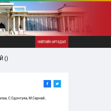
НИЙТИЙН ӨРГӨДӨЛ
 ()
алаа
,
С.Одонтуяа
,
М.Сарнай
,