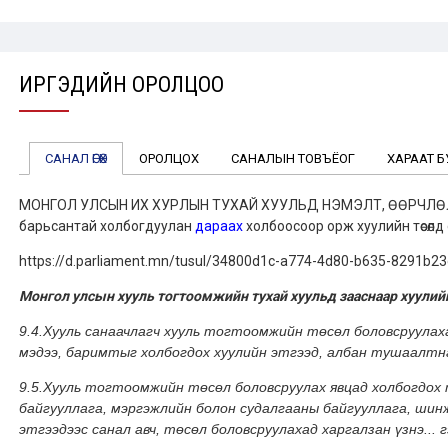
ИРГЭДИЙН ОРОЛЦОО
САНАЛ ӨГӨХ
ОРОЛЦОХ
САНАЛЫН ТОВЪЁОГ
ХАРААТ Б
МОНГОЛ УЛСЫН ИХ ХУРЛЫН ТУХАЙ ХУУЛЬД НЭМЭЛТ, ӨӨРЧЛӨЛТ ОР
барьсантай холбогдуулан
дараах
холбоосоор орж хуулийн төсөлд с
https://d.parliament.mn/tusul/34800d1c-a774-4d80-b635-8291b2
Монгол улсын хууль тогтоомжийн тухай хуульд зааснаар хуулийн
9.4.Хууль санаачлагч хууль тогтоомжийн төсөл боловсруула
мэдээ, баримтыг холбогдох хуулийн этгээд, албан тушаалтна
9.5.Хууль тогтоомжийн төсөл боловсруулах явцад холбогдох
байгууллага, мэргэжлийн болон судалгааны байгууллага, шинж
этгээдээс санал авч, төсөл боловсруулахад харгалзан үзнэ... г