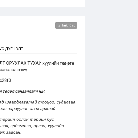
Тайлбар
УС ДҮГНЭЛТ
УУЛАХ ТУХАЙ хуулийн төсөл өргөн
аналаа өгнө үү.
3c28f0
 төсөл санаачлагч нь:
хад шаардлагатай тооцоо, судалгаа,
ас гаргуулан авах эрхтэй.
 төрийн болон төрийн бус
ээч, эрдэмтэн, иргэн, хуулийн
эж заасан.