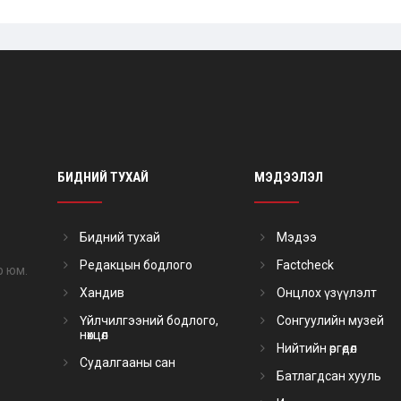
БИДНИЙ ТУХАЙ
МЭДЭЭЛЭЛ
Бидний тухай
Мэдээ
Редакцын бодлого
Factcheck
р юм.
Хандив
Онцлох үзүүлэлт
Үйлчилгээний бодлого,
Сонгуулийн музей
нөхцөл
Нийтийн өргөдөл
Судалгааны сан
Батлагдсан хууль