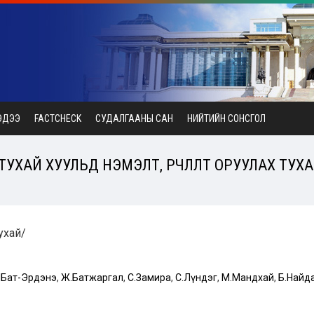
ЭДЭЭ
FACTCHECK
СУДАЛГААНЫ САН
НИЙТИЙН СОНСГОЛ
ХАЙ ХУУЛЬД НЭМЭЛТ, ӨӨРЧЛӨЛТ ОРУУЛАХ ТУХАЙ
тухай/
.Бат-Эрдэнэ
,
Ж.Батжаргал
,
С.Замира
,
С.Лүндэг
,
М.Мандхай
,
Б.Найд