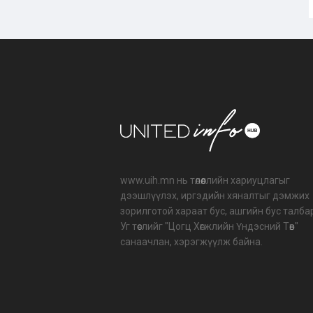
www.uih.mn нь төлөөллийн хариуцлагыг
дээшлүүлэх, иргэдийн хяналтыг дэмжих
зорилготой хараат бус, ашгийн бус талба
Уг төслийг "Цогц Хөгжлийн Үндэсний Төв"
санаачлан, хэрэгжүүлж байна.