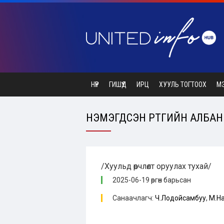
НҮҮР
ГИШҮҮД
ИРЦ
ХУУЛЬ ТОГТООХ
М
НЭМЭГДСЭН ӨРТГИЙН АЛБАН Т
/Хуульд өөрчлөлт оруулах тухай/
2025-06-19 өргөн барьсан
Санаачлагч:
Ч.Лодойсамбуу
,
М.Н