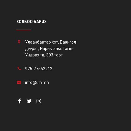
ХОЛБОО БАРИХ
Улаанбаатар хот, Баянгол
дүүрэг, Нарны зам, Тэгш-
Ундрах төв, 303 тоот
976-77552212
info@uih.mn