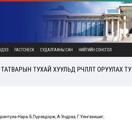
ЭДЭЭ
FACTCHECK
СУДАЛГААНЫ САН
НИЙТИЙН СОНСГОЛ
АТВАРЫН ТУХАЙ ХУУЛЬД ӨӨРЧЛӨЛТ ОРУУЛАХ ТУ
арантуяа-Нара
,
Б.Пүрэвдорж
,
А.Ундраа
,
Г.Уянгахишиг
,