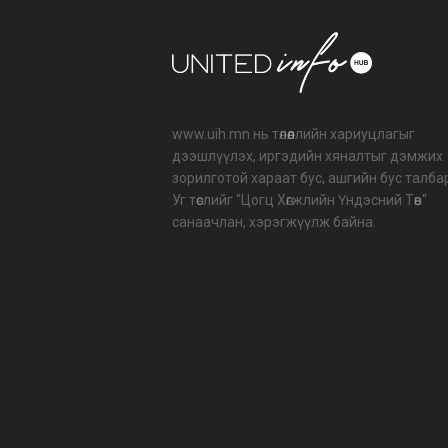
www.uih.mn нь төлөөллийн хариуцлагыг
дээшлүүлэх, иргэдийн хяналтыг дэмжих
зорилготой хараат бус, ашгийн бус талба
Уг төслийг "Цогц Хөгжлийн Үндэсний Төв"
санаачлан, хэрэгжүүлж байна.