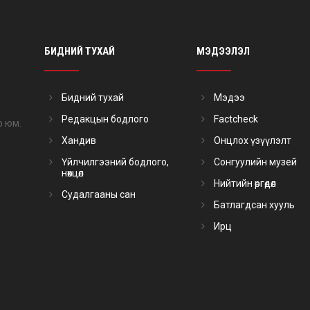
БИДНИЙ ТУХАЙ
МЭДЭЭЛЭЛ
Бидний тухай
Мэдээ
Редакцын бодлого
Factcheck
р юм.
Хандив
Онцлох үзүүлэлт
Үйлчилгээний бодлого,
Сонгуулийн музей
нөхцөл
Нийтийн өргөдөл
Судалгааны сан
Батлагдсан хууль
Ирц