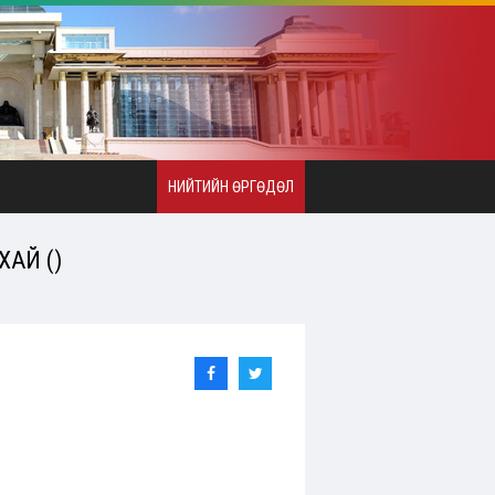
НИЙТИЙН ӨРГӨДӨЛ
ХАЙ ()