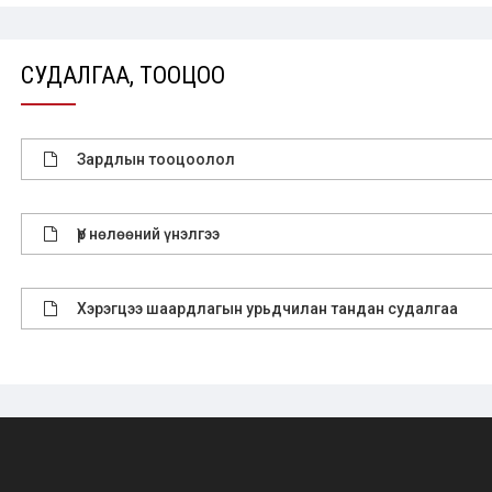
СУДАЛГАА, ТООЦОО
Зардлын тооцоолол
Үр нөлөөний үнэлгээ
Хэрэгцээ шаардлагын урьдчилан тандан судалгаа