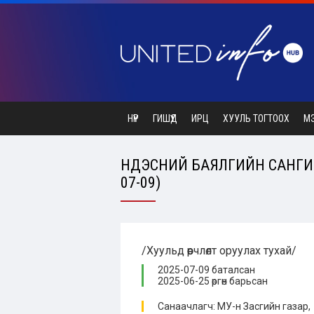
НҮҮР
ГИШҮҮД
ИРЦ
ХУУЛЬ ТОГТООХ
М
ҮНДЭСНИЙ БАЯЛГИЙН САНГИЙ
07-09)
/Хуульд өөрчлөлт оруулах тухай/
2025-07-09 баталсан
2025-06-25 өргөн барьсан
Санаачлагч: МУ-н Засгийн газар,