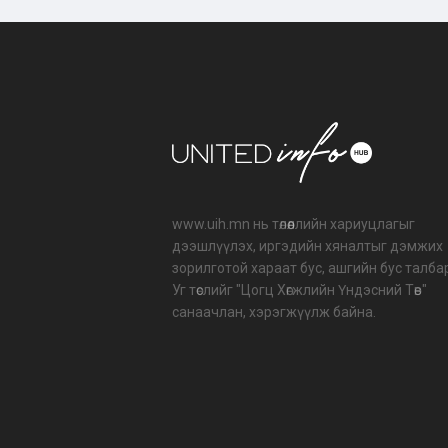
www.uih.mn нь төлөөллийн хариуцлагыг
дээшлүүлэх, иргэдийн хяналтыг дэмжих
зорилготой хараат бус, ашгийн бус талба
Уг төслийг "Цогц Хөгжлийн Үндэсний Төв"
санаачлан, хэрэгжүүлж байна.