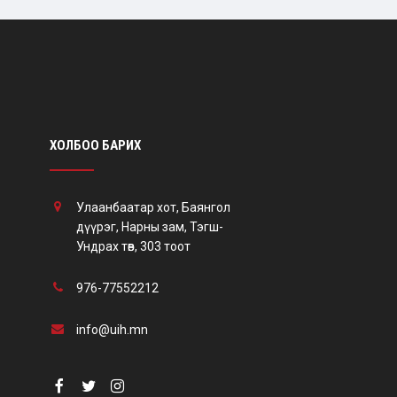
ХОЛБОО БАРИХ
Улаанбаатар хот, Баянгол
дүүрэг, Нарны зам, Тэгш-
Ундрах төв, 303 тоот
976-77552212
info@uih.mn