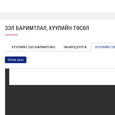
ҮЗЭЛ БАРИМТЛАЛ, ХУУЛИЙН ТӨСӨЛ
ХУУЛИЙН ҮЗЭЛ БАРИМТЛАЛ
ТАНИЛЦУУЛГА
ХУУЛИЙН Т
Татаж авах