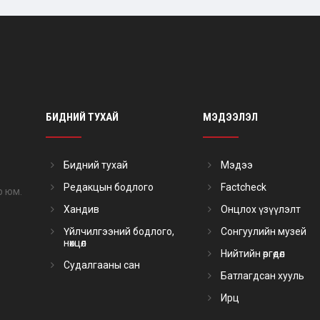
БИДНИЙ ТУХАЙ
МЭДЭЭЛЭЛ
Бидний тухай
Мэдээ
Редакцын бодлого
Factcheck
р юм.
Хандив
Онцлох үзүүлэлт
Үйлчилгээний бодлого,
Сонгуулийн музей
нөхцөл
Нийтийн өргөдөл
Судалгааны сан
Батлагдсан хууль
Ирц