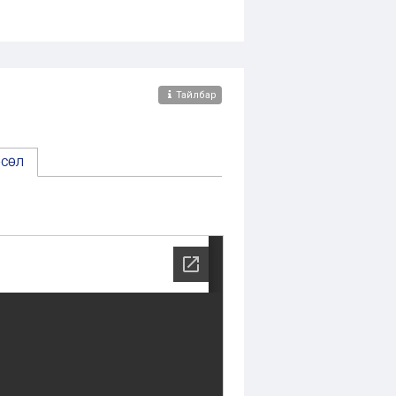
Тайлбар
ӨСӨЛ