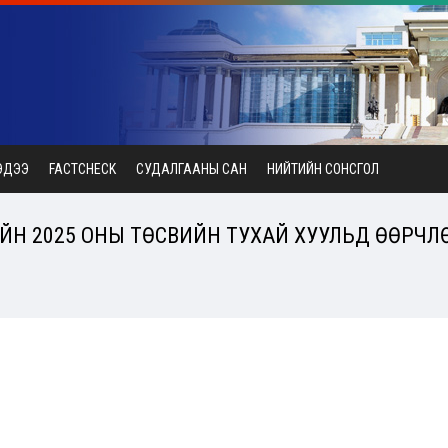
ЭДЭЭ
FACTCHECK
СУДАЛГААНЫ САН
НИЙТИЙН СОНСГОЛ
Н 2025 ОНЫ ТӨСВИЙН ТУХАЙ ХУУЛЬД ӨӨРЧЛӨЛ