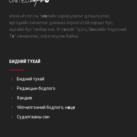
www.uih.mn нь төлөөллийн хариуцлагыг дээшлүүлэх,
иргэдийн хяналтыг дэмжих зорилготой хараат бус,
ашгийн бус талбар юм. Уг төслийг "Цогц Хөгжлийн Үндэсний
Төв" санаачлан, хэрэгжүүлж байна.
БИДНИЙ ТУХАЙ
Бидний тухай
Редакцын бодлого
Хандив
Үйлчилгээний бодлого, нөхцөл
Судалгааны сан