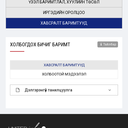
ҮЗЭЛ БАРИМТЛАЛ, ХУУЛИЙН ТӨСӨЛ
ИРГЭДИЙН ОРОЛЦОО
ХАВСРАЛТ БАРИМТУУД
ХОЛБОГДОХ БИЧИГ БАРИМТ
Тайлбар
ХАВСРАЛТ БАРИМТУУД
ХОЛБООТОЙ МЭДЭЭЛЭЛ
Дэлгэрэнгүй танилцуулга