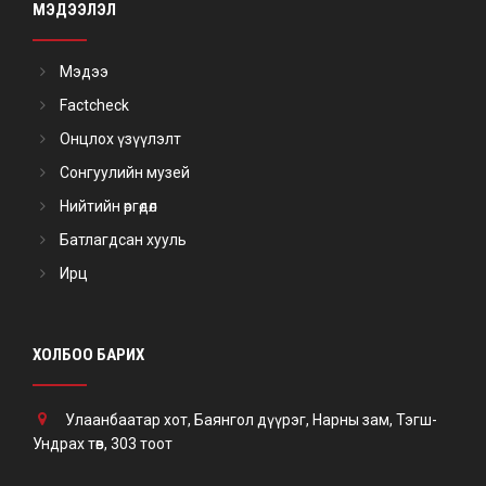
МЭДЭЭЛЭЛ
Мэдээ
Factcheck
Онцлох үзүүлэлт
Сонгуулийн музей
Нийтийн өргөдөл
Батлагдсан хууль
Ирц
ХОЛБОО БАРИХ
Улаанбаатар хот, Баянгол дүүрэг, Нарны зам, Тэгш-
Ундрах төв, 303 тоот