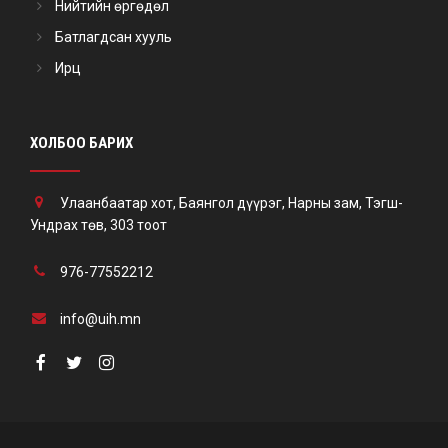
Нийтийн өргөдөл
Батлагдсан хууль
Ирц
ХОЛБОО БАРИХ
Улаанбаатар хот, Баянгол дүүрэг, Нарны зам, Тэгш-
Ундрах төв, 303 тоот
976-77552212
info@uih.mn