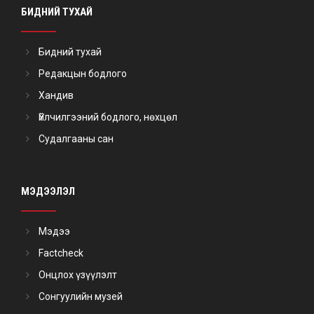
БИДНИЙ ТУХАЙ
Бидний тухай
Редакцын бодлого
Хандив
Үйлчилгээний бодлого, нөхцөл
Судалгааны сан
МЭДЭЭЛЭЛ
Мэдээ
Factcheck
Онцлох үзүүлэлт
Сонгуулийн музей