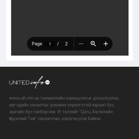
www.uih.mn нь төлөөллийн хариуцлагыг дээшлүүлэх,
иргэдийн хяналтыг дэмжих зорилготой хараат бус,
ашгийн бус талбар юм. Уг төслийг "Цогц Хөгжлийн
Үндэсний Төв" санаачлан, хэрэгжүүлж байна.