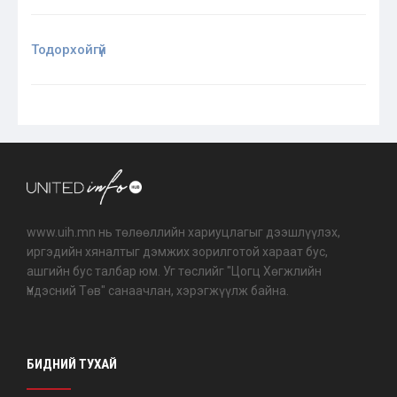
Тодорхойгүй
www.uih.mn нь төлөөллийн хариуцлагыг дээшлүүлэх,
иргэдийн хяналтыг дэмжих зорилготой хараат бус,
ашгийн бус талбар юм. Уг төслийг "Цогц Хөгжлийн
Үндэсний Төв" санаачлан, хэрэгжүүлж байна.
БИДНИЙ ТУХАЙ