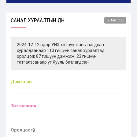
САНАЛ ХУРААЛТЫН ДҮН
Тайлбар
2024-12-12 өдөр УИХ-ын чуулганы нэгдсэн
хуралдаанаар 110 гишүүн санал хураалтад
оролцож 87 гишүүн дэмжиж, 23 гишүүн
татгалзсанаар уг Хууль батлагдсан.
Дэмжсэн
Татгалзсан
Оролцоогүй