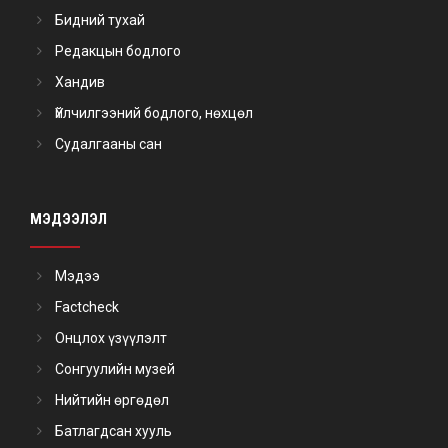
Бидний тухай
Редакцын бодлого
Хандив
Үйлчилгээний бодлого, нөхцөл
Судалгааны сан
МЭДЭЭЛЭЛ
Мэдээ
Factcheck
Онцлох үзүүлэлт
Сонгуулийн музей
Нийтийн өргөдөл
Батлагдсан хууль