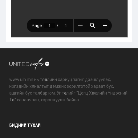
www.uih.mn нь төлөөллийн хариуцлагыг дээшлүүлэх,
иргэдийн хяналтыг дэмжих зорилготой хараат бус,
ашгийн бус талбар юм. Уг төслийг "Цогц Хөгжлийн Үндэсний
Төв" санаачлан, хэрэгжүүлж байна.
БИДНИЙ ТУХАЙ