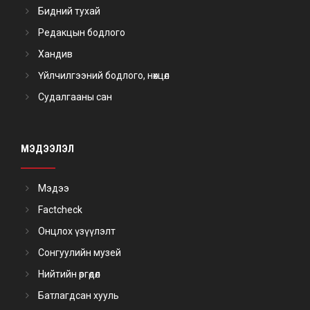
Бидний тухай
Редакцын бодлого
Хандив
Үйлчилгээний бодлого, нөхцөл
Судалгааны сан
МЭДЭЭЛЭЛ
Мэдээ
Factcheck
Онцлох үзүүлэлт
Сонгуулийн музей
Нийтийн өргөдөл
Батлагдсан хууль