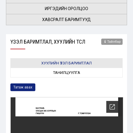
ИРГЭДИЙН ОРОЛЦОО
ХАВСРАЛТ БАРИМТУУД
ҮЗЭЛ БАРИМТЛАЛ, ХУУЛИЙН ТӨСӨЛ
Тайлбар
ХУУЛИЙН ҮЗЭЛ БАРИМТЛАЛ
ТАНИЛЦУУЛГА
Татаж авах