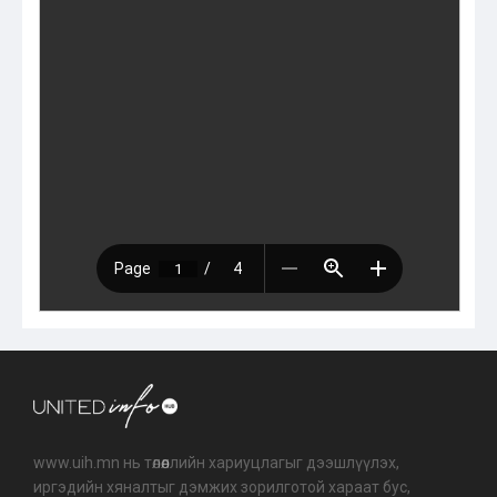
www.uih.mn нь төлөөллийн хариуцлагыг дээшлүүлэх,
иргэдийн хяналтыг дэмжих зорилготой хараат бус,