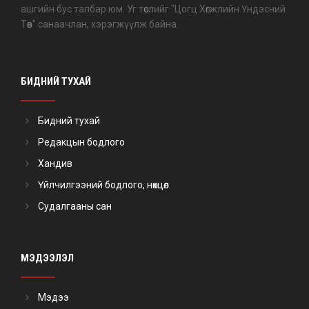
ашгийн бус талбар юм. Уг төслийг "Цогц Хөгжлийн Үндэсний
Төв" санаачлан, хэрэгжүүлж байна.
БИДНИЙ ТУХАЙ
Бидний тухай
Редакцын бодлого
Хандив
Үйлчилгээний бодлого, нөхцөл
Судалгааны сан
МЭДЭЭЛЭЛ
Мэдээ