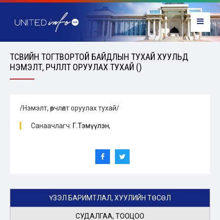
ТӨСВИЙН ТОГТВОРТОЙ БАЙДЛЫН ТУХАЙ ХУУЛЬД
НЭМЭЛТ, ӨӨРЧЛӨЛТ ОРУУЛАХ ТУХАЙ ()
/Нэмэлт, өөрчлөлт оруулах тухай/
Санаачлагч:
Г.Тэмүүлэн
,
ҮЗЭЛ БАРИМТЛАЛ, ХУУЛИЙН ТӨСӨЛ
СУДАЛГАА, ТООЦОО