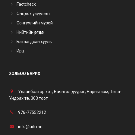
Factcheck
Онцлох үзүүлэлт
Сонгуулийн музей
Нийтийн өргөдөл
Батлагдсан хууль
Ирц
ХОЛБОО БАРИХ
Улаанбаатар хот, Баянгол дүүрэг, Нарны зам, Тэгш-
Ундрах төв, 303 тоот
976-77552212
info@uih.mn