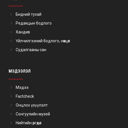
Бидний тухай
Редакцын бодлого
Хандив
Үйлчилгээний бодлого, нөхцөл
Судалгааны сан
МЭДЭЭЛЭЛ
Мэдээ
Factcheck
Онцлох үзүүлэлт
Сонгуулийн музей
Нийтийн өргөдөл