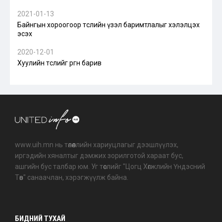
2021-01-13
Байнгын хороогоор төслийн үзэл баримтлалыг хэлэлцэх
эсэх
2020-12-01
Хуулийн төслийг өргөн барив
www.uih.mn нь төлөөллийн хариуцлагыг дээшлүүлэх,
иргэдийн хяналтыг дэмжих зорилготой хараат бус,
ашгийн бус талбар юм. Уг төслийг "Цогц Хөгжлийн Үндэсний
Төв" санаачлан, хэрэгжүүлж байна.
БИДНИЙ ТУХАЙ