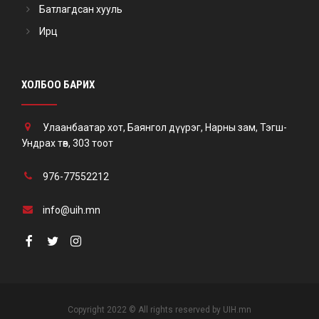
Батлагдсан хууль
Ирц
ХОЛБОО БАРИХ
Улаанбаатар хот, Баянгол дүүрэг, Нарны зам, Тэгш-
Ундрах төв, 303 тоот
976-77552212
info@uih.mn
Copyright 2022 © All rights reserved by UIH.mn