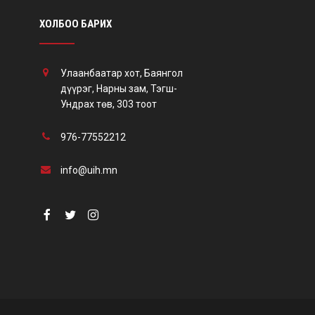
ХОЛБОО БАРИХ
Улаанбаатар хот, Баянгол
дүүрэг, Нарны зам, Тэгш-
Ундрах төв, 303 тоот
976-77552212
info@uih.mn