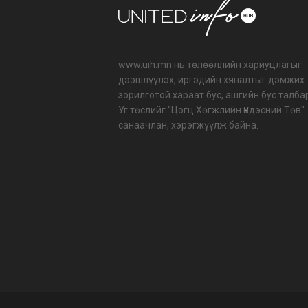
www.uih.mn нь төлөөллийн хариуцлагыг
дээшлүүлэх, иргэдийн хяналтыг дэмжих
зорилготой хараат бус, ашгийн бус талба
Уг төслийг "Цогц Хөгжлийн Үндэсний Төв"
санаачлан, хэрэгжүүлж байна.