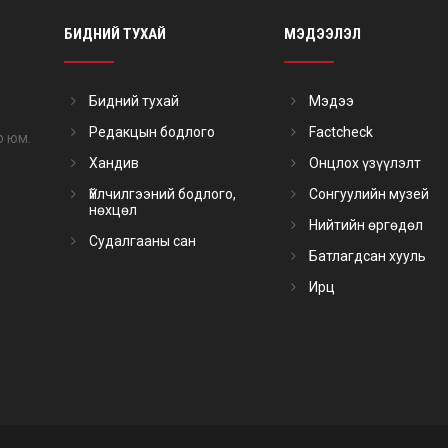
БИДНИЙ ТУХАЙ
МЭДЭЭЛЭЛ
Бидний тухай
Мэдээ
Редакцын бодлого
Factcheck
р юм.
Хандив
Онцлох үзүүлэлт
Үйлчилгээний бодлого,
Сонгуулийн музей
нөхцөл
Нийтийн өргөдөл
Судалгааны сан
Батлагдсан хууль
Ирц