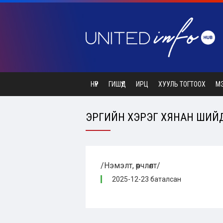
НҮҮР
ГИШҮҮД
ИРЦ
ХУУЛЬ ТОГТООХ
М
ЭРҮҮГИЙН ХЭРЭГ ХЯНАН ШИЙ
/Нэмэлт, өөрчлөлт/
2025-12-23 баталсан