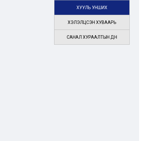
ХУУЛЬ УНШИХ
ХЭЛЭЛЦСЭН ХУВААРЬ
САНАЛ ХУРААЛТЫН ДҮН