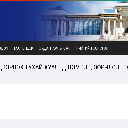
ЭДЭЭ
FACTCHECK
СУДАЛГААНЫ САН
НИЙТИЙН СОНСГОЛ
ДВЭРЛЭХ ТУХАЙ ХУУЛЬД НЭМЭЛТ, ӨӨРЧЛӨЛТ ОР