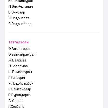
Б.Чойжилсүрэн
Л.Энх-Амгалан
Б.Энхбаяр
С.Эрдэнэбат
С.Эрдэнэболд
Татгалзсан
О.Алтангэрэл
О.Батнайрамдал
Ж.Баярмаа
Э.Болормаа
Ш.Бямбасүрэн
П.Ганзориг
Ч.Лодойсамбуу
Н.Номтойбаяр
Б.Пүрэвдорж
А.Ундраа
Г.Хосбаяр