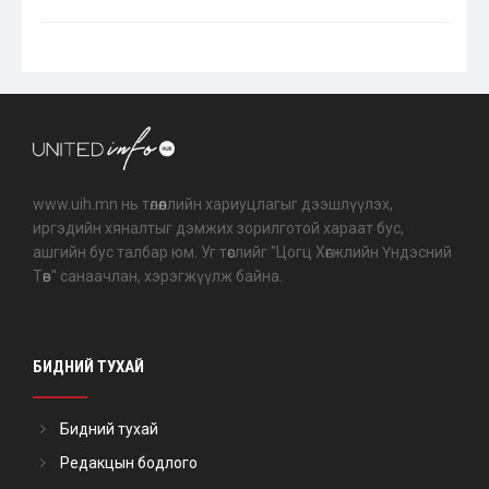
www.uih.mn нь төлөөллийн хариуцлагыг дээшлүүлэх,
иргэдийн хяналтыг дэмжих зорилготой хараат бус,
ашгийн бус талбар юм. Уг төслийг "Цогц Хөгжлийн Үндэсний
Төв" санаачлан, хэрэгжүүлж байна.
БИДНИЙ ТУХАЙ
Бидний тухай
Редакцын бодлого