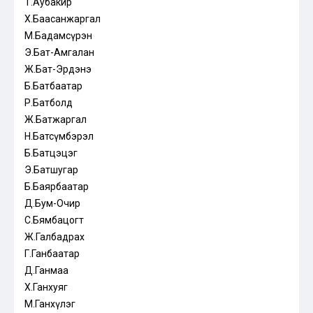
Т.Аубакир
Х.Баасанжаргал
М.Бадамсүрэн
Э.Бат-Амгалан
Ж.Бат-Эрдэнэ
Б.Батбаатар
Р.Батболд
Ж.Батжаргал
Н.Батсүмбэрэл
Б.Батцэцэг
Э.Батшугар
Б.Баярбаатар
Д.Бум-Очир
С.Бямбацогт
Ж.Галбадрах
Г.Ганбаатар
Д.Ганмаа
Х.Ганхуяг
М.Ганхүлэг