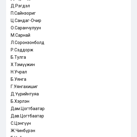
Д.Рэгдэл
П.Сайнзориг
Ц.Сандаг-Очир
О.Саранчулуун
М.Сарнай
Л.Соронзонболд
Р.Сэддорж
Б.Тулга
Х.Тэмүүжин
Н.Учрал
Б.Уянга
Г.Уянгахишиг
Д.Үүрийнтуяа
Б.Хэрлэн
Дам.Цогтбаатар
Дав.Цогтбаатар
С.Цэнгүүн
Ж.Чинбүрэн