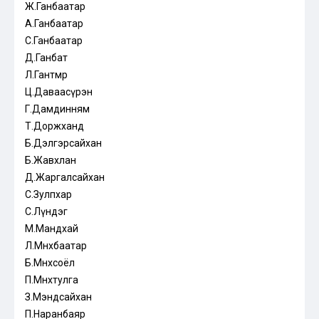
Ж.Ганбаатар
А.Ганбаатар
С.Ганбаатар
Д.Ганбат
Л.Гантөмөр
Ц.Даваасүрэн
Г.Дамдинням
Т.Доржханд
Б.Дэлгэрсайхан
Б.Жавхлан
Д.Жаргалсайхан
С.Зулпхар
С.Лүндэг
М.Мандхай
Л.Мөнхбаатар
Б.Мөнхсоёл
П.Мөнхтулга
З.Мэндсайхан
П.Наранбаяр