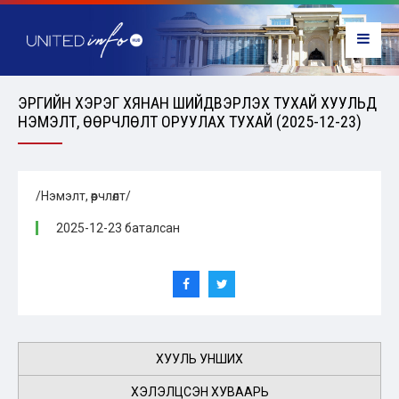
ЭРҮҮГИЙН ХЭРЭГ ХЯНАН ШИЙДВЭРЛЭХ ТУХАЙ ХУУЛЬД
НЭМЭЛТ, ӨӨРЧЛӨЛТ ОРУУЛАХ ТУХАЙ (2025-12-23)
/Нэмэлт, өөрчлөлт/
2025-12-23 баталсан
ХУУЛЬ УНШИХ
ХЭЛЭЛЦСЭН ХУВААРЬ