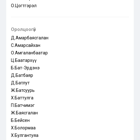
О.Цогтгэрэл
Оролцоогүй
Д.Амарбаясгалан
С.Амарсайхан
О.Амгаланбаатар
Ц.Баатархүү
Б.Бат-Эрдэнэ
Д.Батбаяр
Д.Батлут
Ж.Батсуурь
Х.Баттулга
П.Батчимэг
Ж.Баясгалан
Б.Бейсен
Х.Болормаа
Х.Булгантуяа