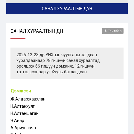
САНАЛ ХУРААЛТЫН ДҮН
САНАЛ ХУРААЛТЫН ДҮН
Тайлбар
2025-12-23 өдөр УИХ-ын чуулганы нэгдсэн
хуралдаанаар 78 гишүүн санал хураалтад
оролцож 66 гишүүн дэмжиж, 12 гишүүн
татгалзсанаар уг Хууль батлагдсан.
Дэмжсэн
Ж.Алдаржавхлан
Н.Алтанхуяг
Н.Алтаншагай
Ч.Анар
А.Ариунзаяа