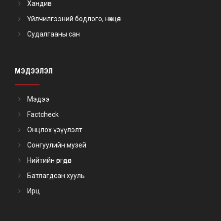
Хандив
Үйлчилгээний бодлого, нөхцөл
Судалгааны сан
МЭДЭЭЛЭЛ
Мэдээ
Factcheck
Онцлох үзүүлэлт
Сонгуулийн музей
Нийтийн өргөдөл
Батлагдсан хууль
Ирц