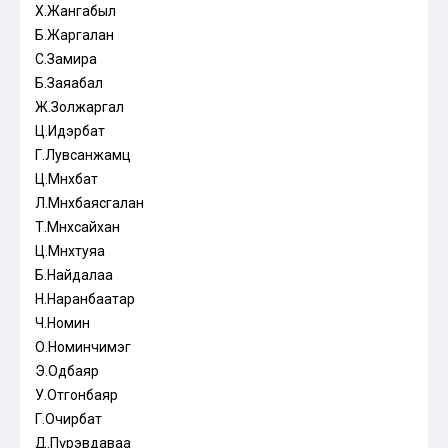
Х.Жангабыл
Б.Жаргалан
С.Замира
Б.Заяабал
Ж.Золжаргал
Ц.Идэрбат
Г.Лувсанжамц
Ц.Мөнхбат
Л.Мөнхбаясгалан
Т.Мөнхсайхан
Ц.Мөнхтуяа
Б.Найдалаа
Н.Наранбаатар
Ч.Номин
О.Номинчимэг
Э.Одбаяр
У.Отгонбаяр
Г.Очирбат
Д.Пүрэвдаваа