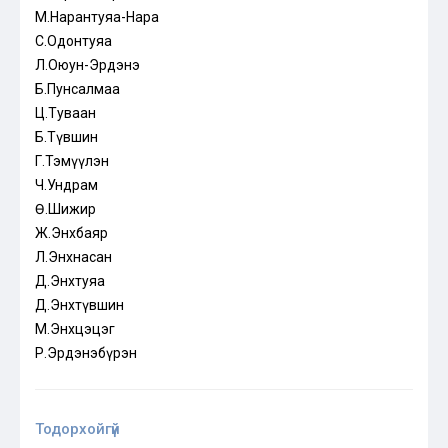
М.Нарантуяа-Нара
С.Одонтуяа
Л.Оюун-Эрдэнэ
Б.Пунсалмаа
Ц.Туваан
Б.Түвшин
Г.Тэмүүлэн
Ч.Ундрам
Ө.Шижир
Ж.Энхбаяр
Л.Энхнасан
Д.Энхтуяа
Д.Энхтүвшин
М.Энхцэцэг
Р.Эрдэнэбүрэн
Тодорхойгүй