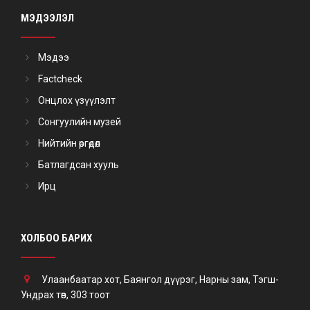
МЭДЭЭЛЭЛ
Мэдээ
Factcheck
Онцлох үзүүлэлт
Сонгуулийн музей
Нийтийн өргөдөл
Батлагдсан хууль
Ирц
ХОЛБОО БАРИХ
Улаанбаатар хот, Баянгол дүүрэг, Нарны зам, Тэгш-
Ундрах төв, 303 тоот