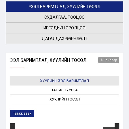
ҮЗЭЛ БАРИМТЛАЛ, ХУУЛИЙН ТӨСӨЛ
СУДАЛГАА, ТООЦОО
ИРГЭДИЙН ОРОЛЦОО
ДАГАЛДАХ ӨӨРЧЛӨЛТ
ҮЗЭЛ БАРИМТЛАЛ, ХУУЛИЙН ТӨСӨЛ
Тайлбар
ХУУЛИЙН ҮЗЭЛ БАРИМТЛАЛ
ТАНИЛЦУУЛГА
ХУУЛИЙН ТӨСӨЛ
Татаж авах