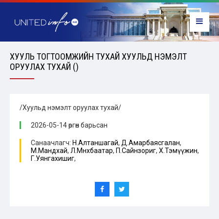
ХУУЛЬ ТОГТООМЖИЙН ТУХАЙ ХУУЛЬД НЭМЭЛТ
ОРУУЛАХ ТУХАЙ ()
/Хуульд нэмэлт оруулах тухай/
2026-05-14 өргөн барьсан
Санаачлагч:
Н.Алтаншагай
,
Д.Амарбаясгалан
,
М.Мандхай
,
Л.Мөнхбаатар
,
П.Сайнзориг
,
Х.Тэмүүжин
,
Г.Уянгахишиг
,