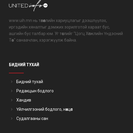
www.uih.mn нь төлөөллийн хариуцлагыг дээшлүүлэх,
иргэдийн хяналтыг дэмжих зорилготой хараат бус,
ашгийн бус талбар юм. Уг төслийг "Цогц Хөгжлийн Үндэсний
Төв" санаачлан, хэрэгжүүлж байна.
БИДНИЙ ТУХАЙ
Бидний тухай
Редакцын бодлого
Хандив
Үйлчилгээний бодлого, нөхцөл
Судалгааны сан