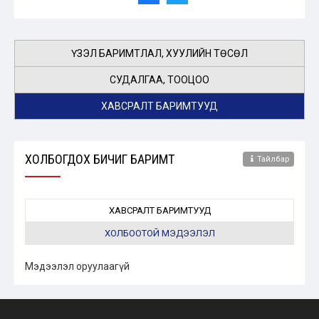
ҮЗЭЛ БАРИМТЛАЛ, ХУУЛИЙН ТӨСӨЛ
СУДАЛГАА, ТООЦОО
ХАВСРАЛТ БАРИМТУУД
ХОЛБОГДОХ БИЧИГ БАРИМТ
Тайлбар
ХАВСРАЛТ БАРИМТУУД
ХОЛБООТОЙ МЭДЭЭЛЭЛ
Мэдээлэл оруулаагүй