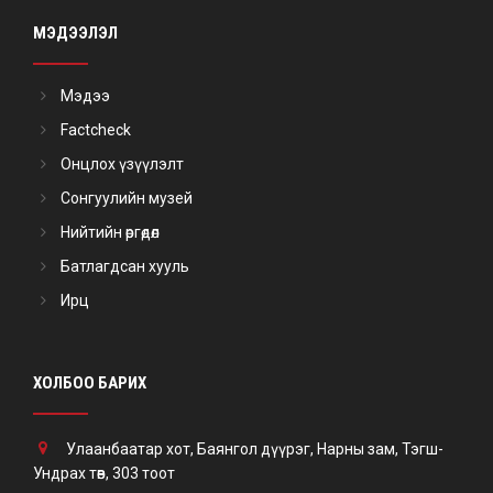
МЭДЭЭЛЭЛ
Мэдээ
Factcheck
Онцлох үзүүлэлт
Сонгуулийн музей
Нийтийн өргөдөл
Батлагдсан хууль
Ирц
ХОЛБОО БАРИХ
Улаанбаатар хот, Баянгол дүүрэг, Нарны зам, Тэгш-
Ундрах төв, 303 тоот