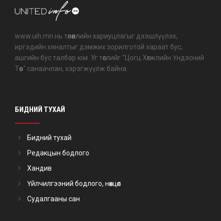
www.uih.mn нь төлөөллийн хариуцлагыг дээшлүүлэх,
иргэдийн хяналтыг дэмжих зорилготой хараат бус,
ашгийн бус талбар юм. Уг төслийг "Цогц Хөгжлийн Үндэсний
Төв" санаачлан, хэрэгжүүлж байна.
БИДНИЙ ТУХАЙ
Бидний тухай
Редакцын бодлого
Хандив
Үйлчилгээний бодлого, нөхцөл
Судалгааны сан