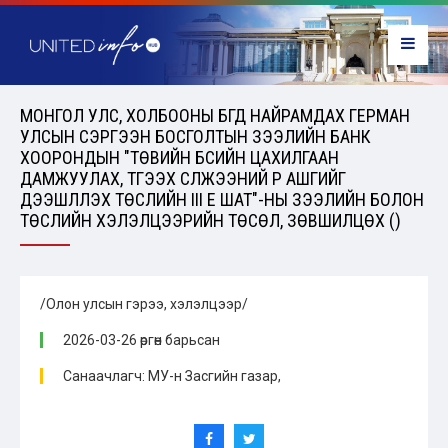
МОНГОЛ УЛС, ХОЛБООНЫ БҮГД НАЙРАМДАХ ГЕРМАН
УЛСЫН СЭРГЭЭН БОСГОЛТЫН ЗЭЭЛИЙН БАНК
ХООРОНДЫН "ТӨВИЙН БҮСИЙН ЦАХИЛГААН
ДАМЖУУЛАХ, ТҮГЭЭХ СҮЛЖЭЭНИЙ ҮР АШГИЙГ
ДЭЭШЛҮҮЛЭХ ТӨСЛИЙН III ҮЕ ШАТ"-НЫ ЗЭЭЛИЙН БОЛОН
ТӨСЛИЙН ХЭЛЭЛЦЭЭРИЙН ТӨСӨЛ, ЗӨВШИЛЦӨХ ()
/Олон улсын гэрээ, хэлэлцээр/
2026-03-26 өргөн барьсан
Санаачлагч: МУ-н Засгийн газар,