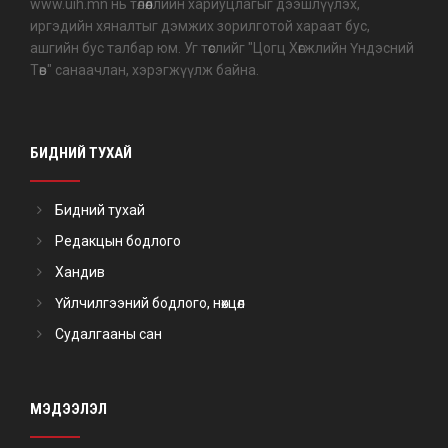
www.uih.mn нь төлөөллийн хариуцлагыг дээшлүүлэх,
иргэдийн хяналтыг дэмжих зорилготой хараат бус,
ашгийн бус талбар юм. Уг төслийг "Цогц Хөгжлийн Үндэсний
Төв" санаачлан, хэрэгжүүлж байна.
БИДНИЙ ТУХАЙ
Бидний тухай
Редакцын бодлого
Хандив
Үйлчилгээний бодлого, нөхцөл
Судалгааны сан
МЭДЭЭЛЭЛ