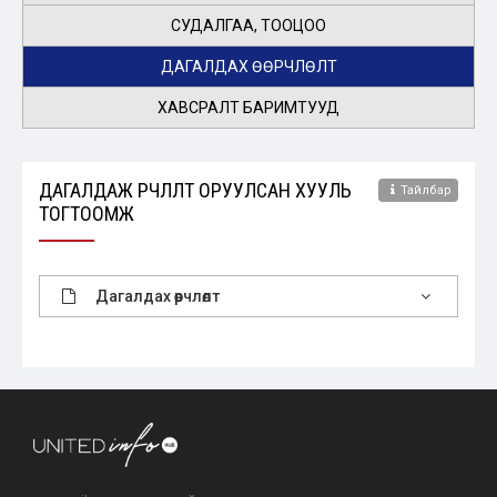
СУДАЛГАА, ТООЦОО
ДАГАЛДАХ ӨӨРЧЛӨЛТ
ХАВСРАЛТ БАРИМТУУД
ДАГАЛДАЖ ӨӨРЧЛӨЛТ ОРУУЛСАН ХУУЛЬ
Тайлбар
ТОГТООМЖ
Дагалдах өөрчлөлт