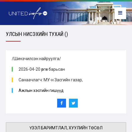
УЛСЫН НИСЭХИЙН ТУХАЙ ()
/Шинэчилсэн найруулга/
2026-04-20 өргөн барьсан
Санаачлагч: МУ-н Засгийн газар,
Ажлын хэсгийн гишүүд
ҮЗЭЛ БАРИМТЛАЛ, ХУУЛИЙН ТӨСӨЛ