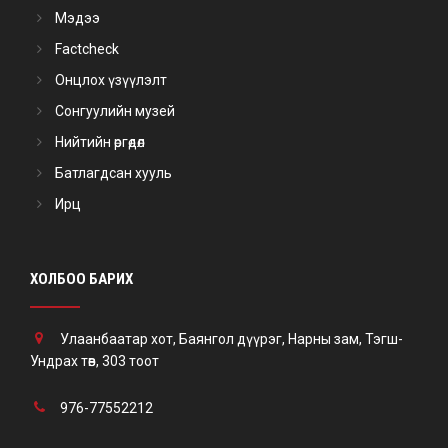
Мэдээ
Factcheck
Онцлох үзүүлэлт
Сонгуулийн музей
Нийтийн өргөдөл
Батлагдсан хууль
Ирц
ХОЛБОО БАРИХ
Улаанбаатар хот, Баянгол дүүрэг, Нарны зам, Тэгш-
Ундрах төв, 303 тоот
976-77552212